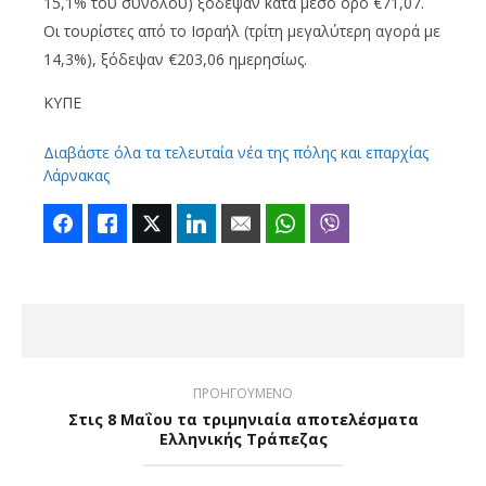
15,1% του συνόλου) ξόδεψαν κατά μέσο όρο €71,07.
Οι τουρίστες από το Ισραήλ (τρίτη μεγαλύτερη αγορά με
14,3%), ξόδεψαν €203,06 ημερησίως.
ΚΥΠΕ
Διαβάστε όλα τα τελευταία νέα της πόλης και επαρχίας
Λάρνακας
Facebook
Like
Twitter
LinkedIn
Email
WhatsApp
Viber
ΠΡΟΗΓΟΥΜΕΝΟ
Στις 8 Μαΐου τα τριμηνιαία αποτελέσματα
Ελληνικής Τράπεζας