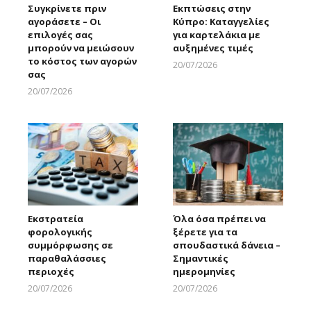
Συγκρίνετε πριν
Εκπτώσεις στην
αγοράσετε – Οι
Κύπρο: Καταγγελίες
επιλογές σας
για καρτελάκια με
μπορούν να μειώσουν
αυξημένες τιμές
το κόστος των αγορών
20/07/2026
σας
Larnakaonline
20/07/2026
Larnakaonline
Εκστρατεία
Όλα όσα πρέπει να
φορολογικής
ξέρετε για τα
συμμόρφωσης σε
σπουδαστικά δάνεια –
παραθαλάσσιες
Σημαντικές
περιοχές
ημερομηνίες
20/07/2026
20/07/2026
Larnakaonline
Larnakaonline