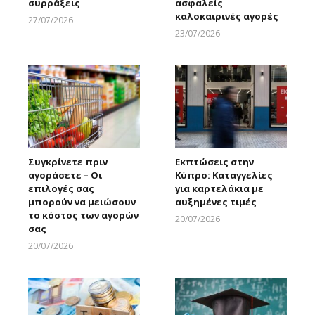
συρράξεις
ασφαλείς
καλοκαιρινές αγορές
27/07/2026
Larnakaonline
23/07/2026
Larnakaonline
Συγκρίνετε πριν
Εκπτώσεις στην
αγοράσετε – Οι
Κύπρο: Καταγγελίες
επιλογές σας
για καρτελάκια με
μπορούν να μειώσουν
αυξημένες τιμές
το κόστος των αγορών
20/07/2026
σας
Larnakaonline
20/07/2026
Larnakaonline