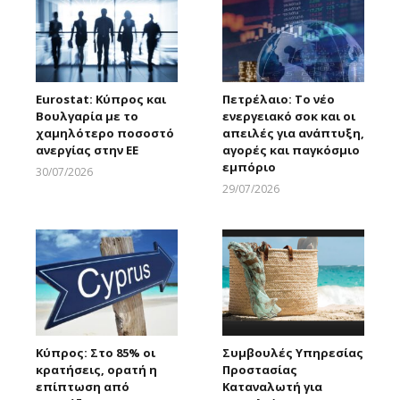
Eurostat: Κύπρος και
Πετρέλαιο: Το νέο
Βουλγαρία με το
ενεργειακό σοκ και οι
χαμηλότερο ποσοστό
απειλές για ανάπτυξη,
ανεργίας στην ΕΕ
αγορές και παγκόσμιο
εμπόριο
30/07/2026
Larnakaonline
29/07/2026
Larnakaonline
Κύπρος: Στο 85% οι
Συμβουλές Υπηρεσίας
κρατήσεις, ορατή η
Προστασίας
επίπτωση από
Καταναλωτή για