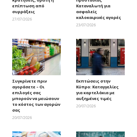
κρατήσεις, ορατή η
Προστασίας
επίπτωση από
Καταναλωτή για
συρράξεις
ασφαλείς
καλοκαιρινές αγορές
27/07/2026
Larnakaonline
23/07/2026
Larnakaonline
Συγκρίνετε πριν
Εκπτώσεις στην
αγοράσετε – Οι
Κύπρο: Καταγγελίες
επιλογές σας
για καρτελάκια με
μπορούν να μειώσουν
αυξημένες τιμές
το κόστος των αγορών
20/07/2026
σας
Larnakaonline
20/07/2026
Larnakaonline