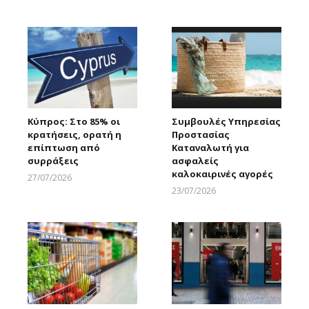
Larnakaonline
Κύπρος: Στο 85% οι
Συμβουλές Υπηρεσίας
κρατήσεις, ορατή η
Προστασίας
επίπτωση από
Καταναλωτή για
συρράξεις
ασφαλείς
καλοκαιρινές αγορές
27/07/2026
Larnakaonline
23/07/2026
Larnakaonline