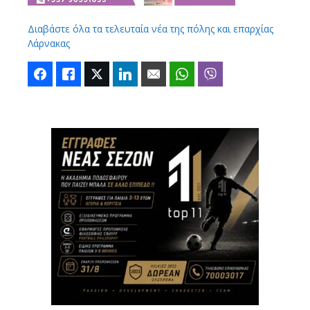
Διαβάστε όλα τα τελευταία νέα της πόλης και επαρχίας
Λάρνακας
Facebook
Like
Twitter
LinkedIn
Email
WhatsApp
Viber