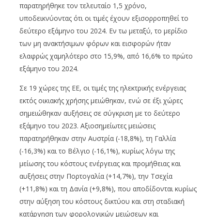
παρατηρήθηκε τον τελευταίο 1,5 χρόνο,
υποδεικνύοντας ότι οι τιμές έχουν εξισορροπηθεί το
δεύτερο εξάμηνο του 2024. Εν τω μεταξύ, το μερίδιο
των μη ανακτήσιμων φόρων και εισφορών ήταν
ελαφρώς χαμηλότερο στο 15,9%, από 16,6% το πρώτο
εξάμηνο του 2024.
Σε 19 χώρες της ΕΕ, οι τιμές της ηλεκτρικής ενέργειας
εκτός οικιακής χρήσης μειώθηκαν, ενώ σε έξι χώρες
σημειώθηκαν αυξήσεις σε σύγκριση με το δεύτερο
εξάμηνο του 2023. Αξιοσημείωτες μειώσεις
παρατηρήθηκαν στην Αυστρία (-18,8%), τη Γαλλία
(-16,3%) και το Βέλγιο (-16,1%), κυρίως λόγω της
μείωσης του κόστους ενέργειας και προμήθειας και
αυξήσεις στην Πορτογαλία (+14,7%), την Τσεχία
(+11,8%) και τη Δανία (+9,8%), που αποδίδονται κυρίως
στην αύξηση του κόστους δικτύου και στη σταδιακή
κατάργηση των φορολογικών μειώσεων και