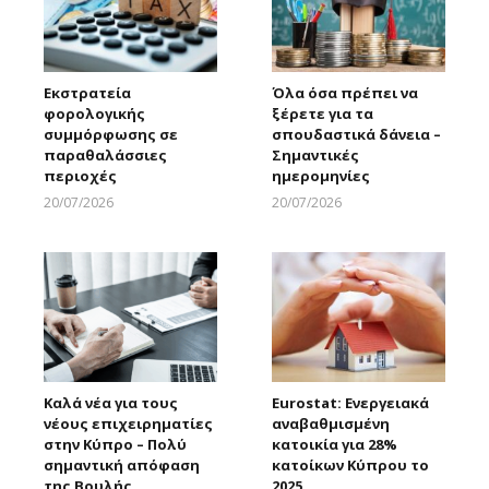
Εκστρατεία
Όλα όσα πρέπει να
φορολογικής
ξέρετε για τα
συμμόρφωσης σε
σπουδαστικά δάνεια –
παραθαλάσσιες
Σημαντικές
περιοχές
ημερομηνίες
20/07/2026
20/07/2026
Larnakaonline
Larnakaonline
Καλά νέα για τους
Eurostat: Ενεργειακά
νέους επιχειρηματίες
αναβαθμισμένη
στην Κύπρο – Πολύ
κατοικία για 28%
σημαντική απόφαση
κατοίκων Κύπρου το
της Βουλής
2025