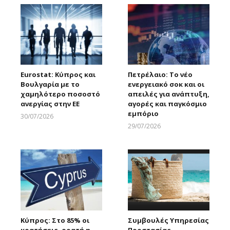
Eurostat: Κύπρος και
Πετρέλαιο: Το νέο
Βουλγαρία με το
ενεργειακό σοκ και οι
χαμηλότερο ποσοστό
απειλές για ανάπτυξη,
ανεργίας στην ΕΕ
αγορές και παγκόσμιο
εμπόριο
30/07/2026
Larnakaonline
29/07/2026
Larnakaonline
Κύπρος: Στο 85% οι
Συμβουλές Υπηρεσίας