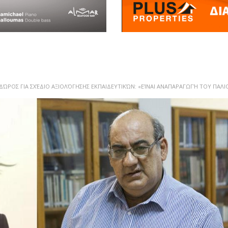
ΔΏΡΟΣ ΓΙΑ ΣΧΈΔΙΟ ΑΞΙΟΛΌΓΗΣΗΣ ΕΚΠΑΙΔΕΥΤΙΚΏΝ: «ΕΊΝΑΙ ΑΝΑΠΑΡΑΓΩΓΉ ΤΟΥ ΠΑΛΙ