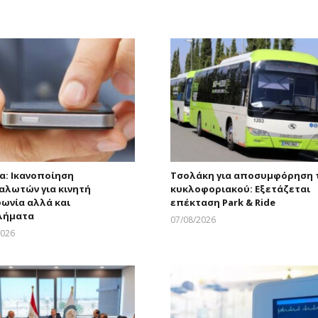
α: Ικανοποίηση
Τσολάκη για αποσυμφόρηση 
αλωτών για κινητή
κυκλοφοριακού: Εξετάζεται
ωνία αλλά και
επέκταση Park & Ride
λήματα
07/08/2026
Larnakaonline
2026
Larnakaonline