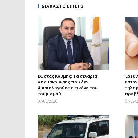
ΔΙΑΒΑΣΤΕ ΕΠΙΣΗΣ
Κώστας Κουμής: Τα σενάρια
Έρευν
απομάκρυνσης που δεν
καταν
δικαιολογούσε η εικόνα του
τηλεφ
τουρισμού
προβ
07/08/2026
07/08/
Larnakaonline