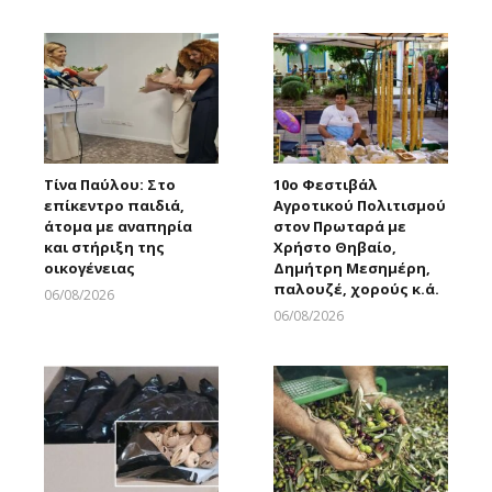
Τίνα Παύλου: Στο
10ο Φεστιβάλ
επίκεντρο παιδιά,
Αγροτικού Πολιτισμού
άτομα με αναπηρία
στον Πρωταρά με
και στήριξη της
Χρήστο Θηβαίο,
οικογένειας
Δημήτρη Μεσημέρη,
παλουζέ, χορούς κ.ά.
06/08/2026
Larnakaonline
06/08/2026
Larnakaonline