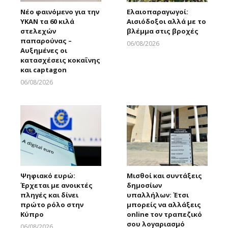
Νέο φαινόμενο για την
Ελαιοπαραγωγοί:
ΥΚΑΝ τα 60 κιλά
Αισιόδοξοι αλλά με το
στελεχών
βλέμμα στις βροχές
παπαρούνας –
06/08/2026
Αυξημένες οι
Larnakaonline
κατασχέσεις κοκαΐνης
και captagon
06/08/2026
Larnakaonline
Ψηφιακό ευρώ:
Μισθοί και συντάξεις
Έρχεται με ανοικτές
δημοσίων
πληγές και δίνει
υπαλλήλων: Έτσι
πρώτο ρόλο στην
μπορείς να αλλάξεις
Κύπρο
online τον τραπεζικό
σου λογαριασμό
06/08/2026