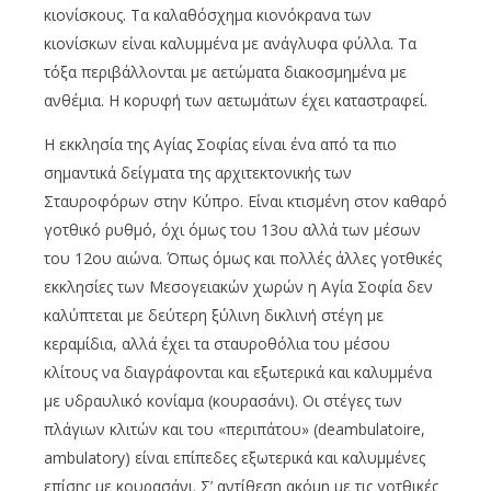
κιονίσκους. Τα καλαθόσχημα κιονόκρανα των
κιονίσκων είναι καλυμμένα με ανάγλυφα φύλλα. Τα
τόξα περιβάλλονται με αετώματα διακοσμημένα με
ανθέμια. Η κορυφή των αετωμάτων έχει καταστραφεί.
Η εκκλησία της Αγίας Σοφίας είναι ένα από τα πιο
σημαντικά δείγματα της αρχιτεκτονικής των
Σταυροφόρων στην Κύπρο. Είναι κτισμένη στον καθαρό
γοτθικό ρυθμό, όχι όμως του 13ου αλλά των μέσων
του 12ου αιώνα. Όπως όμως και πολλές άλλες γοτθικές
εκκλησίες των Μεσογειακών χωρών η Αγία Σοφία δεν
καλύπτεται με δεύτερη ξύλινη δικλινή στέγη με
κεραμίδια, αλλά έχει τα σταυροθόλια του μέσου
κλίτους να διαγράφονται και εξωτερικά και καλυμμένα
με υδραυλικό κονίαμα (κουρασάνι). Οι στέγες των
πλάγιων κλιτών και του «περιπάτου» (deambulatoire,
ambulatory) είναι επίπεδες εξωτερικά και καλυμμένες
επίσης με κουρασάνι. Σ’ αντίθεση ακόμη με τις γοτθικές