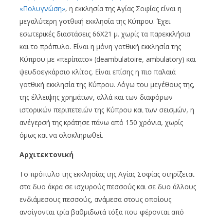
«Πολυγνώση»
, η εκκλησία της Αγίας Σοφίας είναι η
μεγαλύτερη γοτθική εκκλησία της Κύπρου. Έχει
εσωτερικές διαστάσεις 66Χ21 μ. χωρίς τα παρεκκλήσια
και το πρόπυλο. Είναι η μόνη γοτθική εκκλησία της
Κύπρου με «περίπατο» (deambulatoire, ambulatory) και
ψευδοεγκάρσιο κλίτος. Είναι επίσης η πιο παλαιά
γοτθική εκκλησία της Κύπρου. Λόγω του μεγέθους της,
της έλλειψης χρημάτων, αλλά και των διαφόρων
ιστορικών περιπετειών της Κύπρου και των σεισμών, η
ανέγερσή της κράτησε πάνω από 150 χρόνια, χωρίς
όμως και να ολοκληρωθεί.
Αρχιτεκτονική
Το πρόπυλο της εκκλησίας της Αγίας Σοφίας στηρίζεται
στα δυο άκρα σε ισχυρούς πεσσούς και σε δυο άλλους
ενδιάμεσους πεσσούς, ανάμεσα στους οποίους
ανοίγονται τρία βαθμιδωτά τόξα που φέρονται από