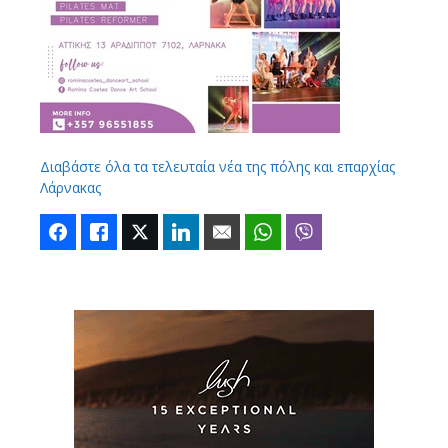
Διαβάστε όλα τα τελευταία νέα της πόλης και επαρχίας
Λάρνακας
Facebook
Like
Twitter
LinkedIn
Email
WhatsApp
Viber