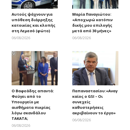
Αυτούς ψάχνουν για
Μαρία Παναγιώτου:
υπόθεση διάρρηξης
«Αποχωρώ κατόπιν
κατοικίας και κλοπής
δικής μου επιλογής
στη Λεμεσό (φώτο)
μετά από 30 μήνες»
06/08/2026
06/08/2026
Larnakaonline
Larnakaonline
Ο Βαφεάδης απαντά:
Παπαναστασίου:«Αναγ
Φεύγει από το
καίος ο GSI – Οι
Υπουργείο με
συνεχείς
αισθήματα πικρίας
καθυστερήσεις
λόγω σκανδάλου
ακριβαίνουν το έργο»
ΤΑΚΑΤΑ;
06/08/2026
Larnakaonline
06/08/2026
Larnakaonline