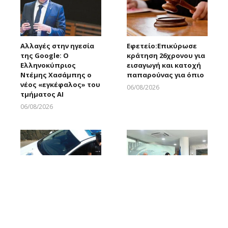
Αλλαγές στην ηγεσία
Εφετείο:Eπικύρωσε
της Google: Ο
κράτηση 26χρονου για
Ελληνοκύπριος
εισαγωγή και κατοχή
Ντέμης Χασάμπης ο
παπαρούνας για όπιο
νέος «εγκέφαλος» του
06/08/2026
τμήματος AI
Larnakaonline
06/08/2026
Larnakaonline
Αυτούς ψάχνουν για
Μαρία Παναγιώτου:
υπόθεση διάρρηξης
«Αποχωρώ κατόπιν
κατοικίας και κλοπής
δικής μου επιλογής