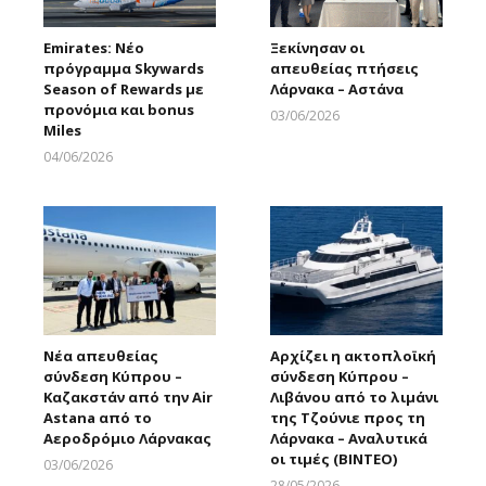
Emirates: Νέο
Ξεκίνησαν οι
πρόγραμμα Skywards
απευθείας πτήσεις
Season of Rewards με
Λάρνακα – Αστάνα
προνόμια και bonus
03/06/2026
Miles
Larnakaonline
04/06/2026
Larnakaonline
Νέα απευθείας
Αρχίζει η ακτοπλοϊκή
σύνδεση Κύπρου –
σύνδεση Κύπρου –
Καζακστάν από την Air
Λιβάνου από το λιμάνι
Astana από το
της Τζούνιε προς τη
Αεροδρόμιο Λάρνακας
Λάρνακα – Αναλυτικά
οι τιμές (ΒΙΝΤΕΟ)
03/06/2026
Larnakaonline
28/05/2026