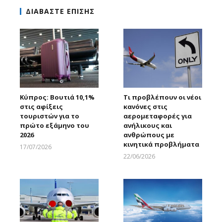
ΔΙΑΒΑΣΤΕ ΕΠΙΣΗΣ
Κύπρος: Βουτιά 10,1%
Τι προβλέπουν οι νέοι
στις αφίξεις
κανόνες στις
τουριστών για το
αερομεταφορές για
πρώτο εξάμηνο του
ανήλικους και
2026
ανθρώπους με
κινητικά προβλήματα
17/07/2026
Larnakaonline
22/06/2026
Larnakaonline