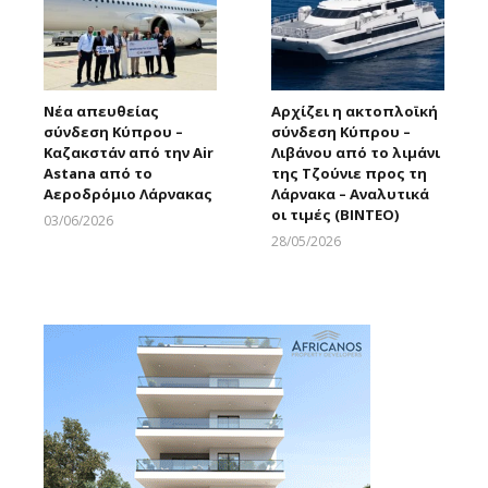
Νέα απευθείας
Αρχίζει η ακτοπλοϊκή
σύνδεση Κύπρου –
σύνδεση Κύπρου –
Καζακστάν από την Air
Λιβάνου από το λιμάνι
Astana από το
της Τζούνιε προς τη
Αεροδρόμιο Λάρνακας
Λάρνακα – Αναλυτικά
οι τιμές (ΒΙΝΤΕΟ)
03/06/2026
Larnakaonline
28/05/2026
Larnakaonline