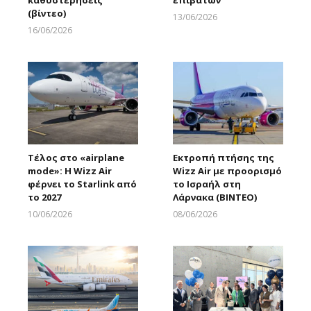
καθυστερήσεις
επιβατών
(βίντεο)
13/06/2026
Larnakaonline
16/06/2026
Larnakaonline
Τέλος στο «airplane
Εκτροπή πτήσης της
mode»: Η Wizz Air
Wizz Air με προορισμό
φέρνει το Starlink από
το Ισραήλ στη
το 2027
Λάρνακα (ΒΙΝΤΕΟ)
10/06/2026
08/06/2026
Larnakaonline
Larnakaonline