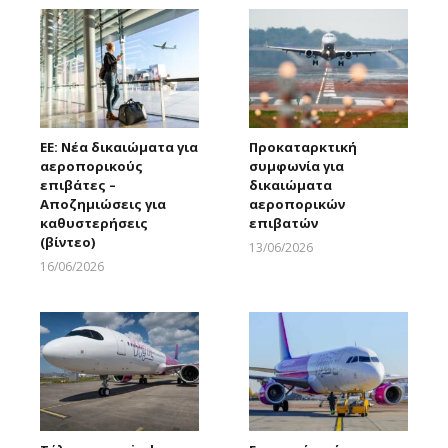
ΕΕ: Νέα δικαιώματα για
Προκαταρκτική
αεροπορικούς
συμφωνία για
επιβάτες –
δικαιώματα
Αποζημιώσεις για
αεροπορικών
καθυστερήσεις
επιβατών
(βίντεο)
13/06/2026
Larnakaonline
16/06/2026
Larnakaonline