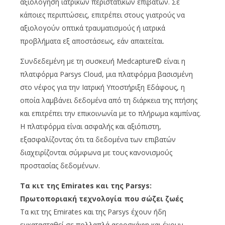
αξιολόγηση ιατρικών περιστατικών επιβατών. Σε
κάποιες περιπτώσεις, επιτρέπει στους γιατρούς να
αξιολογούν οπτικά τραυματισμούς ή ιατρικά
προβλήματα εξ αποστάσεως, εάν απαιτείται.
Συνδεδεμένη με τη συσκευή Medcapture© είναι η
πλατφόρμα Parsys Cloud, μια πλατφόρμα βασισμένη
στο νέφος για την Ιατρική Υποστήριξη Εδάφους, η
οποία λαμβάνει δεδομένα από τη διάρκεια της πτήσης
και επιτρέπει την επικοινωνία με το πλήρωμα καμπίνας.
Η πλατφόρμα είναι ασφαλής και αξιόπιστη,
εξασφαλίζοντας ότι τα δεδομένα των επιβατών
διαχειρίζονται σύμφωνα με τους κανονισμούς
προστασίας δεδομένων.
Τα κιτ της Emirates και της Parsys:
Πρωτοποριακή τεχνολογία που σώζει ζωές
Τα κιτ της Emirates και της Parsys έχουν ήδη
εγκατασταθεί σε πολλαπλά αεροσκάφη και έχουν