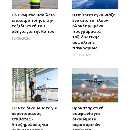
Το Ηνωμένο Βασίλειο
Η Emirates εγκαινιάζει
επικαιροποίησε την
ένα από τα πλέον
ταξιδιωτική του
ολοκληρωμένα
οδηγία για την Κύπρο
προγράμματα
ταξιδιωτικής
18/06/2026
ασφάλισης
Larnakaonline
παγκοσμίως
18/06/2026
Larnakaonline
ΕΕ: Νέα δικαιώματα για
Προκαταρκτική
αεροπορικούς
συμφωνία για
επιβάτες –
δικαιώματα
Αποζημιώσεις για
αεροπορικών