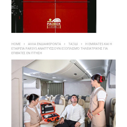
HOME
ΑΛΛΑ ΕΝΔΙΑΦΕΡΟΝΤΑ
ΤΑΞΙΔΙ
Η EMIRATES ΚΑΙ Η
ΕΤΑΙΡΕΊΑ PARSYS ΑΝΑΠΤΎΣΣΟΥΝ ΕΞΟΠΛΙΣΜΌ ΤΗΛΕΪΑΤΡΙΚΉΣ ΓΙΑ
ΕΠΙΒΆΤΕΣ ΕΝ ΠΤΉΣΗ