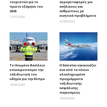
τουριστών για το
αερομεταφορές για
πρώτο εξάμηνο του
ανήλικους και
2026
ανθρώπους με
κινητικά προβλήματα
17/07/2026
Larnakaonline
22/06/2026
Larnakaonline
Το Ηνωμένο Βασίλειο
Η Emirates εγκαινιάζει
επικαιροποίησε την
ένα από τα πλέον
ταξιδιωτική του
ολοκληρωμένα
οδηγία για την Κύπρο
προγράμματα
ταξιδιωτικής
18/06/2026
ασφάλισης
Larnakaonline
παγκοσμίως
18/06/2026
Larnakaonline