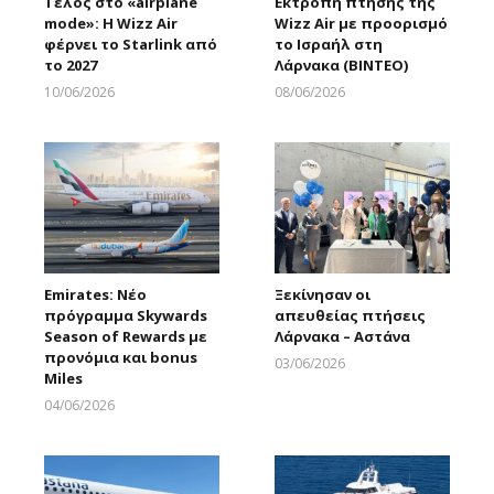
Τέλος στο «airplane
Εκτροπή πτήσης της
mode»: Η Wizz Air
Wizz Air με προορισμό
φέρνει το Starlink από
το Ισραήλ στη
το 2027
Λάρνακα (ΒΙΝΤΕΟ)
10/06/2026
08/06/2026
Larnakaonline
Larnakaonline
Emirates: Νέο
Ξεκίνησαν οι
πρόγραμμα Skywards
απευθείας πτήσεις
Season of Rewards με
Λάρνακα – Αστάνα
προνόμια και bonus
03/06/2026
Miles
Larnakaonline
04/06/2026
Larnakaonline