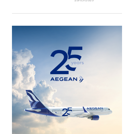
Larnakaonline