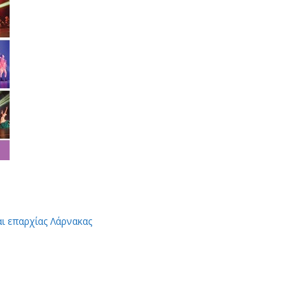
αι επαρχίας Λάρνακας
App
Viber