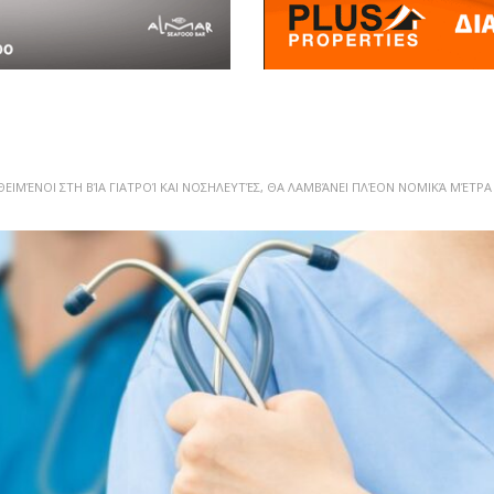
ΘΕΙΜΈΝΟΙ ΣΤΗ ΒΊΑ ΓΙΑΤΡΟΊ ΚΑΙ ΝΟΣΗΛΕΥΤΈΣ, ΘΑ ΛΑΜΒΆΝΕΙ ΠΛΈΟΝ ΝΟΜΙΚΆ ΜΈΤΡΑ