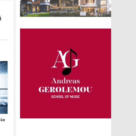
ή
ρία