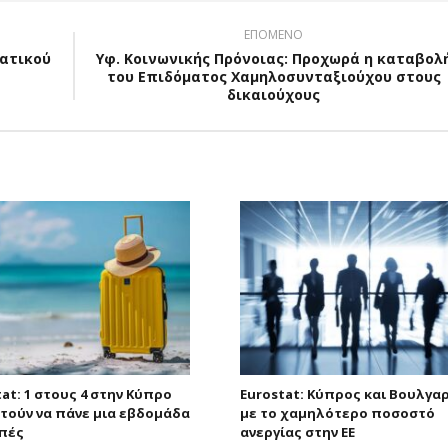
ΕΠΟΜΕΝΟ
ατικού
Υφ. Κοινωνικής Πρόνοιας: Προχωρά η καταβολ
του Επιδόματος Χαμηλοσυνταξιούχου στους
δικαιούχους
at: 1 στους 4 στην Κύπρο
Eurostat: Κύπρος και Βουλγα
τούν να πάνε μια εβδομάδα
με το χαμηλότερο ποσοστό
πές
ανεργίας στην ΕΕ