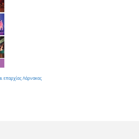
αι επαρχίας Λάρνακας
App
Viber