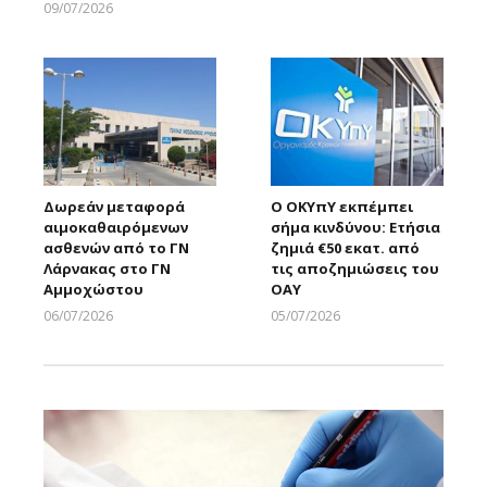
09/07/2026
Larnakaonline
Δωρεάν μεταφορά
Ο ΟΚΥπΥ εκπέμπει
αιμοκαθαιρόμενων
σήμα κινδύνου: Ετήσια
ασθενών από το ΓΝ
ζημιά €50 εκατ. από
Λάρνακας στο ΓΝ
τις αποζημιώσεις του
Αμμοχώστου
ΟΑΥ
06/07/2026
05/07/2026
Larnakaonline
Larnakaonline