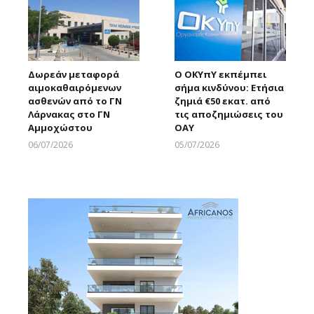
Δωρεάν μεταφορά
Ο ΟΚΥπΥ εκπέμπει
αιμοκαθαιρόμενων
σήμα κινδύνου: Ετήσια
ασθενών από το ΓΝ
ζημιά €50 εκατ. από
Λάρνακας στο ΓΝ
τις αποζημιώσεις του
Αμμοχώστου
ΟΑΥ
06/07/2026
05/07/2026
Larnakaonline
Larnakaonline