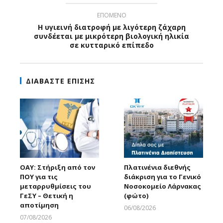
ΕΠΟΜΕΝΟ
Η υγιεινή διατροφή με λιγότερη ζάχαρη
συνδέεται με μικρότερη βιολογική ηλικία
σε κυτταρικό επίπεδο
ΔΙΑΒΑΣΤΕ ΕΠΙΣΗΣ
ΟΑΥ: Στήριξη από τον
Πλατινένια διεθνής
ΠΟΥ για τις
διάκριση για το Γενικό
μεταρρυθμίσεις του
Νοσοκομείο Λάρνακας
ΓεΣΥ – Θετική η
(φώτο)
αποτίμηση
06/08/2026
Larnakaonline
07/08/2026