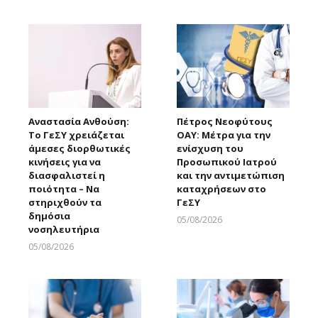
Larnakaonline
Αναστασία Ανθούση:
Πέτρος Νεοφύτους
Το ΓεΣΥ χρειάζεται
ΟΑΥ: Μέτρα για την
άμεσες διορθωτικές
ενίσχυση του
κινήσεις για να
Προσωπικού Ιατρού
διασφαλιστεί η
και την αντιμετώπιση
ποιότητα – Να
καταχρήσεων στο
στηριχθούν τα
ΓεΣΥ
δημόσια
05/08/2026
νοσηλευτήρια
Larnakaonline
05/08/2026
Larnakaonline