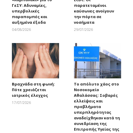
ΓεΣΥ: Αδυναμίες,
παρατεταμένοι
υπερβολικές
καύσωνες ανοίγουν
παραπομπές και
την πόρτα σε
αυξημένα έξοδα
νοσήματα
04/08/2026
29/07/2026
Larnakaonline
Larnakaonline
Βραχνάδα στη φωνή:
Το απόλυτο χάος στο
Πότε χρειάζεται
Νοσοκομείο
ιατρικός έλεγχος
Αθαλάσσας: Σοβαρές
ελλείψεις και
17/07/2026
προβλήματα
Larnakaonline
υπερπληρότητας
αναδείχθηκαν κατά τη
συνεδρίαση της
Επιτροπής Υγείας της