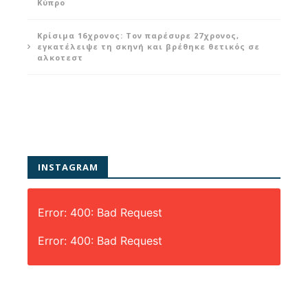
Κύπρο
Κρίσιμα 16χρονος: Τον παρέσυρε 27χρονος,
εγκατέλειψε τη σκηνή και βρέθηκε θετικός σε
αλκοτεστ
INSTAGRAM
Error: 400: Bad Request
Error: 400: Bad Request