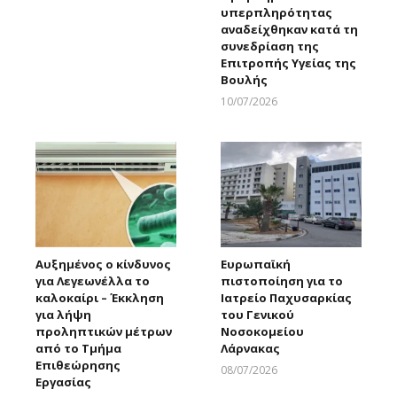
υπερπληρότητας
αναδείχθηκαν κατά τη
συνεδρίαση της
Επιτροπής Υγείας της
Βουλής
10/07/2026
Larnakaonline
Αυξημένος ο κίνδυνος
Ευρωπαϊκή
για Λεγεωνέλλα το
πιστοποίηση για το
καλοκαίρι – Έκκληση
Ιατρείο Παχυσαρκίας
για λήψη
του Γενικού
προληπτικών μέτρων
Νοσοκομείου
από το Τμήμα
Λάρνακας
Επιθεώρησης
08/07/2026
Εργασίας
Larnakaonline