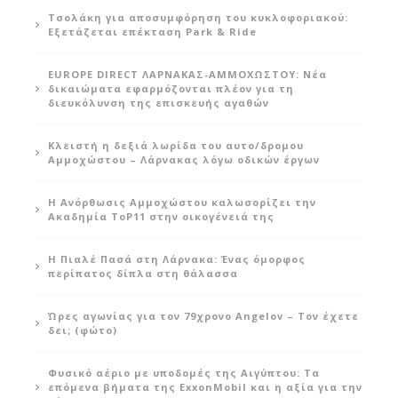
Τσολάκη για αποσυμφόρηση του κυκλοφοριακού:
Εξετάζεται επέκταση Park & Ride
EUROPE DIRECT ΛΑΡΝΑΚΑΣ-ΑΜΜΟΧΩΣΤΟΥ: Νέα
δικαιώματα εφαρμόζονται πλέον για τη
διευκόλυνση της επισκευής αγαθών
Κλειστή η δεξιά λωρίδα του αυτο/δρομου
Αμμοχώστου – Λάρνακας λόγω οδικών έργων
Η Ανόρθωσις Αμμοχώστου καλωσορίζει την
Ακαδημία ToP11 στην οικογένειά της
Η Πιαλέ Πασά στη Λάρνακα: Ένας όμορφος
περίπατος δίπλα στη θάλασσα
Ώρες αγωνίας για τον 79χρονο Angelov – Τον έχετε
δει; (φώτο)
Φυσικό αέριο με υποδομές της Αιγύπτου: Τα
επόμενα βήματα της ExxonMobil και η αξία για την