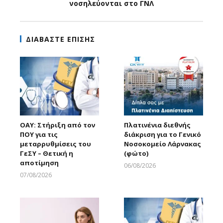
νοσηλεύονται στο ΓΝΛ
ΔΙΑΒΑΣΤΕ ΕΠΙΣΗΣ
ΟΑΥ: Στήριξη από τον
Πλατινένια διεθνής
ΠΟΥ για τις
διάκριση για το Γενικό
μεταρρυθμίσεις του
Νοσοκομείο Λάρνακας
ΓεΣΥ – Θετική η
(φώτο)
αποτίμηση
06/08/2026
Larnakaonline
07/08/2026
Larnakaonline