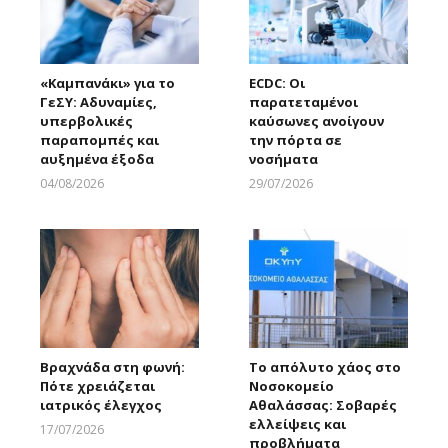
«Καμπανάκι» για το
ECDC: Οι
ΓεΣΥ: Αδυναμίες,
παρατεταμένοι
υπερβολικές
καύσωνες ανοίγουν
παραπομπές και
την πόρτα σε
αυξημένα έξοδα
νοσήματα
04/08/2026
29/07/2026
Larnakaonline
Larnakaonline
Βραχνάδα στη φωνή:
Το απόλυτο χάος στο
Πότε χρειάζεται
Νοσοκομείο
ιατρικός έλεγχος
Αθαλάσσας: Σοβαρές
ελλείψεις και
17/07/2026
προβλήματα
Larnakaonline