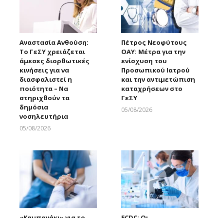
Αναστασία Ανθούση:
Πέτρος Νεοφύτους
Το ΓεΣΥ χρειάζεται
ΟΑΥ: Μέτρα για την
άμεσες διορθωτικές
ενίσχυση του
κινήσεις για να
Προσωπικού Ιατρού
διασφαλιστεί η
και την αντιμετώπιση
ποιότητα – Να
καταχρήσεων στο
στηριχθούν τα
ΓεΣΥ
δημόσια
05/08/2026
νοσηλευτήρια
Larnakaonline
05/08/2026
Larnakaonline
«Καμπανάκι» για το
ECDC: Οι