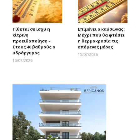
Τίθεται σε ισχύ η
Επιμένει ο καύσωνας:
κίτρινη
Μέχρι που θα φτάσει
προειδοποίηση –
η θερμοκρασία τις
Στους 40 βαθμούς ο
επόμενες μέρες
υδράργυρος
15/07/2026
Larnakaonline
16/07/2026
Larnakaonline