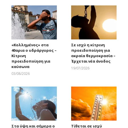
«Κολλημένος» στα
Σε ισχύ η κίτρινη
40αρια ο υδράργυρος –
προειδοποίηση για
Κίτρινη
ακραία θερμοκρασία –
προειδοποίηση για
Έρχεται νέα άνοδος
καύσωνα
19/07/2026
Larnakaonline
03/08/2026
Larnakaonline
Στα ύψη και σήμερα ο
Τίθεται σε ισχύ