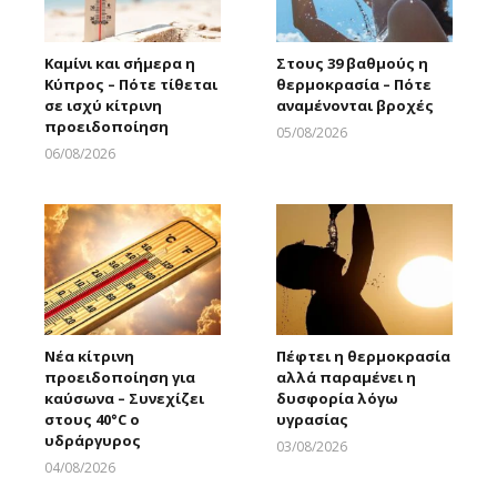
Καμίνι και σήμερα η
Στους 39 βαθμούς η
Κύπρος – Πότε τίθεται
θερμοκρασία – Πότε
σε ισχύ κίτρινη
αναμένονται βροχές
προειδοποίηση
05/08/2026
Larnakaonline
06/08/2026
Larnakaonline
Νέα κίτρινη
Πέφτει η θερμοκρασία
προειδοποίηση για
αλλά παραμένει η
καύσωνα – Συνεχίζει
δυσφορία λόγω
στους 40°C ο
υγρασίας
υδράργυρος
03/08/2026
Larnakaonline
04/08/2026
Larnakaonline