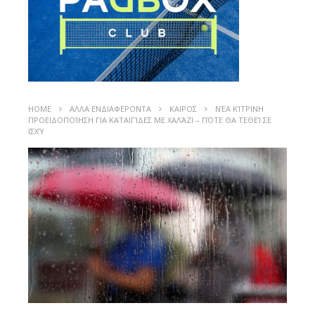
HOME
ΑΛΛΑ ΕΝΔΙΑΦΕΡΟΝΤΑ
ΚΑΙΡΟΣ
ΝΈΑ ΚΊΤΡΙΝΗ
ΠΡΟΕΙΔΟΠΟΊΗΣΗ ΓΙΑ ΚΑΤΑΙΓΊΔΕΣ ΜΕ ΧΑΛΆΖΙ – ΠΌΤΕ ΘΑ ΤΕΘΕΊ ΣΕ
ΙΣΧΎ