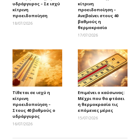
υδράργυρος – Σε ισχύ
κίτρινη
κίτρινη
προειδοποίηση –
προειδοποίηση
Ανεβαίνει στους 40
βαθμούς η
18/07/2026
θερμοκρασία
Larnakaonline
17/07/2026
Larnakaonline
Τίθεται σε ισχύ η
Επιμένει ο καύσωνας:
κίτρινη
Μέχρι που θα φτάσει
προειδοποίηση –
η θερμοκρασία τις
Στους 40 βαθμούς ο
επόμενες μέρες
υδράργυρος
15/07/2026
Larnakaonline
16/07/2026
Larnakaonline