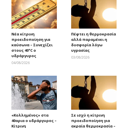
Νέα κίτρινη
Πέφτει η θερμοκρασία
προειδοποίηση για
αλλά παραμένει η
καύσωνα – Συνεχίζει
δυσφορία λόγω
στους 40°C ο
υγρασίας
υδράργυρος
03/08/2026
Larnakaonline
04/08/2026
Larnakaonline
«Κολλημένος» στα
Σε ισχύ η κίτρινη
40αρια ο υδράργυρος –
προειδοποίηση για
Κίτρινη
ακραία θερμοκρασία –