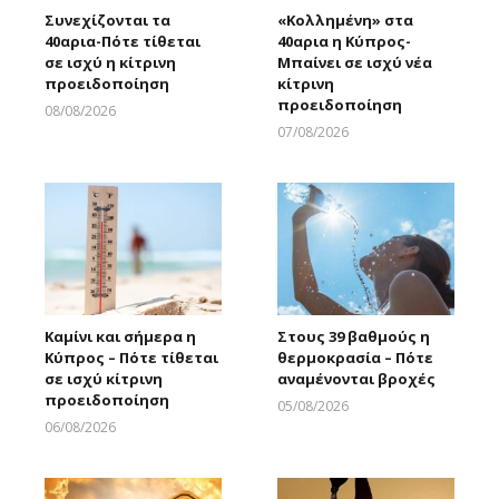
Συνεχίζονται τα
«Κολλημένη» στα
40αρια-Πότε τίθεται
40αρια η Κύπρος-
σε ισχύ η κίτρινη
Μπαίνει σε ισχύ νέα
προειδοποίηση
κίτρινη
προειδοποίηση
08/08/2026
Larnakaonline
07/08/2026
Larnakaonline
Καμίνι και σήμερα η
Στους 39 βαθμούς η
Κύπρος – Πότε τίθεται
θερμοκρασία – Πότε
σε ισχύ κίτρινη
αναμένονται βροχές
προειδοποίηση
05/08/2026
Larnakaonline
06/08/2026
Larnakaonline