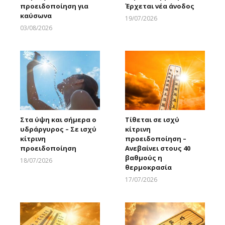
προειδοποίηση για
Έρχεται νέα άνοδος
καύσωνα
19/07/2026
Larnakaonline
03/08/2026
Larnakaonline
Στα ύψη και σήμερα ο
Τίθεται σε ισχύ
υδράργυρος – Σε ισχύ
κίτρινη
κίτρινη
προειδοποίηση –
προειδοποίηση
Ανεβαίνει στους 40
βαθμούς η
18/07/2026
θερμοκρασία
Larnakaonline
17/07/2026
Larnakaonline