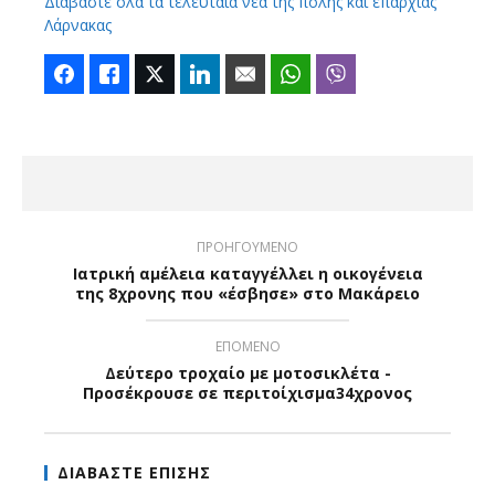
Διαβάστε όλα τα τελευταία νέα της πόλης και επαρχίας
Λάρνακας
Facebook
Like
Twitter
LinkedIn
Email
WhatsApp
Viber
ΠΡΟΗΓΟΥΜΕΝΟ
Ιατρική αμέλεια καταγγέλλει η οικογένεια
της 8χρονης που «έσβησε» στο Μακάρειο
ΕΠΟΜΕΝΟ
Δεύτερο τροχαίο με μοτοσικλέτα -
Προσέκρουσε σε περιτοίχισμα34χρονος
ΔΙΑΒΑΣΤΕ ΕΠΙΣΗΣ