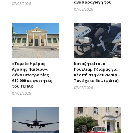
αναπαραγωγή του
07/08/2026
Larnakaonline
07/08/2026
Larnakaonline
«Ταμείο Ημέρας
Καταζητείται ο
Αγάπης Παιδιού»:
Γουίλιαμ Τζιάμας για
Δέκα υποτροφίες
κλοπή στη Λευκωσία –
€10.000 σε φοιτητές
Τον έχετε δει; (φώτο)
του ΤΕΠΑΚ
07/08/2026
Larnakaonline
07/08/2026
Larnakaonline