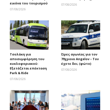
εικόνα του τουρισμού
07/08/2026
Larnakaonline
07/08/2026
Larnakaonline
Τσολάκη για
Ώρες αγωνίας για τον
αποσυμφόρηση του
79χρονο Angelov – Τον
κυκλοφοριακού:
έχετε δει; (φώτο)
Εξετάζεται επέκταση
07/08/2026
Park & Ride
Larnakaonline
07/08/2026
Larnakaonline