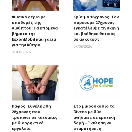
Φυσικό αέριο με
Κρίσιμα 16χρονος: Τον
υποδομές της
παρέσυρε 27χρονος,
Αιγύπτου: Τα επόμενα
εγκατέλειψε τη σκηνή
βήματα της
και βρέθηκε θετικός
ExxonMobil και η αξία
σε αλκοτεστ
για την Κύπρο
07/08/2026
Larnakaonline
07/08/2026
Larnakaonline
Πάφος: Συνελήφθη
Στο μικροσκόπιο τα
28χρονος που
βίντεο με δύο
τρύπωνε σε κατοικίες
ανήλικες σε κρατική
με διαρρηκτικά
δομή – Έκκληση να
εργαλεία
σταματήσει η