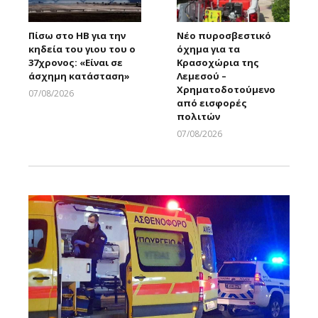
Πίσω στο ΗΒ για την
Νέο πυροσβεστικό
κηδεία του γιου του ο
όχημα για τα
37χρονος: «Είναι σε
Κρασοχώρια της
άσχημη κατάσταση»
Λεμεσού –
Χρηματοδοτούμενο
07/08/2026
από εισφορές
Larnakaonline
πολιτών
07/08/2026
Larnakaonline