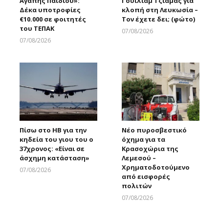
Αγάπης Παιδιού»:
Γουίλιαμ Τζιάμας για
Δέκα υποτροφίες
κλοπή στη Λευκωσία –
€10.000 σε φοιτητές
Τον έχετε δει; (φώτο)
του ΤΕΠΑΚ
07/08/2026
Larnakaonline
07/08/2026
Larnakaonline
Πίσω στο ΗΒ για την
Νέο πυροσβεστικό
κηδεία του γιου του ο
όχημα για τα
37χρονος: «Είναι σε
Κρασοχώρια της
άσχημη κατάσταση»
Λεμεσού –
Χρηματοδοτούμενο
07/08/2026
από εισφορές
Larnakaonline
πολιτών
07/08/2026
Larnakaonline