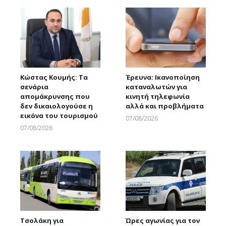
Κώστας Κουμής: Τα
Έρευνα: Ικανοποίηση
σενάρια
καταναλωτών για
απομάκρυνσης που
κινητή τηλεφωνία
δεν δικαιολογούσε η
αλλά και προβλήματα
εικόνα του τουρισμού
07/08/2026
Larnakaonline
07/08/2026
Larnakaonline
Τσολάκη για
Ώρες αγωνίας για τον