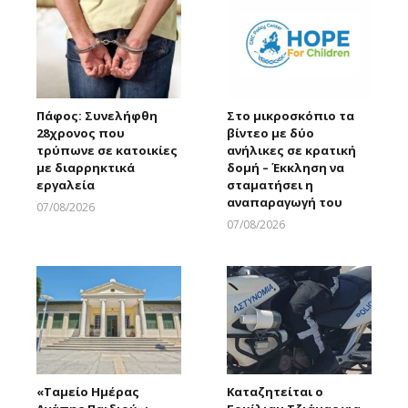
Πάφος: Συνελήφθη
Στο μικροσκόπιο τα
28χρονος που
βίντεο με δύο
τρύπωνε σε κατοικίες
ανήλικες σε κρατική
με διαρρηκτικά
δομή – Έκκληση να
εργαλεία
σταματήσει η
αναπαραγωγή του
07/08/2026
Larnakaonline
07/08/2026
Larnakaonline
«Ταμείο Ημέρας
Καταζητείται ο