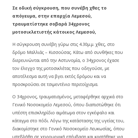
Σε οδική σύγκρουση, που συνέβη χθες το
απόγευμα, στην επαρχία Λεμεσού,
τραυματίστηκε σοβαρά 34χρονος
μοτοσικλετιστής κάτοικος Λεμεσού,
Η σύγκρουση συνέβη γύρω στις 4.30μ.μ. χθες, στο
δρόμο Μαλλιάς – Κισσούσας. Κάτω από συνθήκες που
διερευνώνται από την Αστυνομία, ο 34χρονος έχασε
τον έλεγχο της μοτοσικλέτας που οδηγούσε, με
αποτέλεσμα αυτή να βγει εκτός δρόμου και να
προσκρούσει σε τσιμεντένιο περιτοίχισμα.
Ο 34χρονος, τραυματισμένος, μεταφέρθηκε αρχικά στο
Γενικό Νοσοκομείο Λεμεσού, όπου διαπιστώθηκε ότι
υπέστη επισκληρίδιο αιμάτωμα στον εγκέφαλο και
κάταγμα στο πόδι. Λόγω της κατάστασης της υγείας του,
διακομίστηκε στο Γενικό Νοσοκομείο Λευκωσίας, όπου
υπεβλήθη σε χειρουργική επέμβαση και κρατήθηκε για