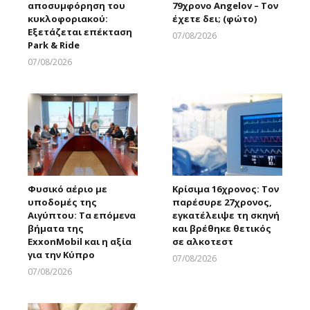
αποσυμφόρηση του
79χρονο Angelov – Τον
κυκλοφοριακού:
έχετε δει; (φώτο)
Εξετάζεται επέκταση
07/08/2026
Park & Ride
Larnakaonline
07/08/2026
Larnakaonline
Φυσικό αέριο με
Κρίσιμα 16χρονος: Τον
υποδομές της
παρέσυρε 27χρονος,
Αιγύπτου: Τα επόμενα
εγκατέλειψε τη σκηνή
βήματα της
και βρέθηκε θετικός
ExxonMobil και η αξία
σε αλκοτεστ
για την Κύπρο
07/08/2026
Larnakaonline
07/08/2026
Larnakaonline