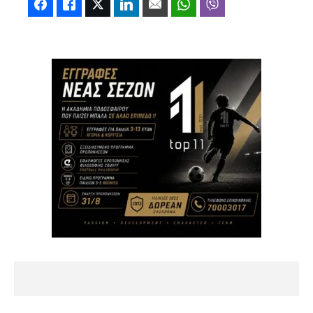
Facebook
Like
Twitter
LinkedIn
Email
WhatsApp
Viber