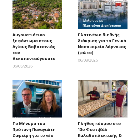
Αυγουστιάτικο
Πλατινένια διεθνής
ξεφάντωμα στους
διάκριση για το Γενικό
Αγίους Βαβατσινιάς
Νοσοκομείο Λάρνακας
τον
(φώτο)
Δεκαπενταύγουστο
06/08/2026
Larnakaonline
06/08/2026
Larnakaonline
Το Μήνυμα του
Πλήθος κόσμου στο
Πρύτανη Παναγιώτη
13ο Φεστιβάλ
Ζαφείρη για το νέο
Καλαθοπλεκτικής &