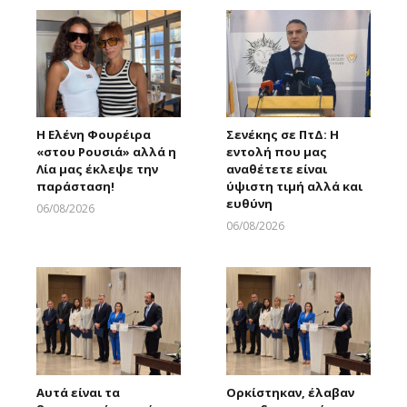
Η Ελένη Φουρέιρα
Σενέκης σε ΠτΔ: Η
«στου Ρουσιά» αλλά η
εντολή που μας
Λία μας έκλεψε την
αναθέτετε είναι
παράσταση!
ύψιστη τιμή αλλά και
ευθύνη
06/08/2026
Larnakaonline
06/08/2026
Larnakaonline
Αυτά είναι τα
Ορκίστηκαν, έλαβαν