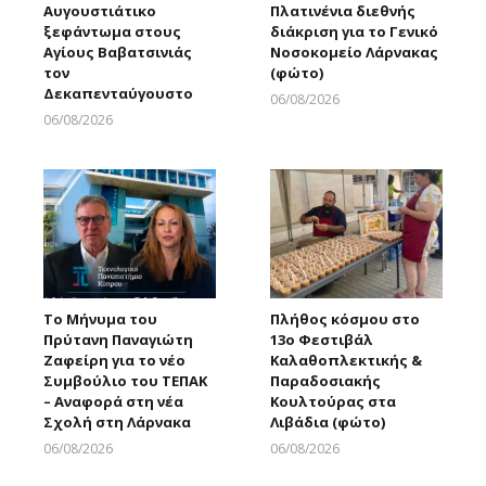
Αυγουστιάτικο
Πλατινένια διεθνής
ξεφάντωμα στους
διάκριση για το Γενικό
Αγίους Βαβατσινιάς
Νοσοκομείο Λάρνακας
τον
(φώτο)
Δεκαπενταύγουστο
06/08/2026
Larnakaonline
06/08/2026
Larnakaonline
Το Μήνυμα του
Πλήθος κόσμου στο
Πρύτανη Παναγιώτη
13ο Φεστιβάλ
Ζαφείρη για το νέο
Καλαθοπλεκτικής &
Συμβούλιο του ΤΕΠΑΚ
Παραδοσιακής
– Αναφορά στη νέα
Κουλτούρας στα
Σχολή στη Λάρνακα
Λιβάδια (φώτο)
06/08/2026
06/08/2026
Larnakaonline
Larnakaonline