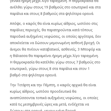
γενικά ήρεμη μέχρι λίγο ταραγμένη. Η θερμοκρασία θα
ανέλθει γύρω στους 19 βαθμούς στο εσωτερικό και στα
παράλια και στους 8 βαθμούς στα ψηλότερα ορεινά.
Απόψε, ο καιρός θα είναι κυρίως αίθριος, ωστόσο στις
παράλιες περιοχές, θα παρατηρούνται κατά τόπους
παροδικά αυξημένες νεφώσεις, οι οποίες αργότερα, δεν
αποκλείεται να δώσουν μεμονωμένη ασθενή βροχή. Οι
άνεμοι θα πνέουν καταβατικοί, ασθενείς, 3 Μποφόρ και
η θάλασσα θα παραμείνει ήρεμη μέχρι λίγο ταραγμένη.
Η θερμοκρασία θα κατέλθει γύρω στους 7 βαθμούς στο
εσωτερικό, γύρω στους 8 στα παράλια και στον 1
βαθμό στα ψηλότερα ορεινά.
Την Τετάρτη και την Πέμπτη, ο καιρός αρχικά θα είναι
κυρίως αίθριος, ωστόσο προοδευτικά θα
αναπτύσσονται τοπικά αυξημένες νεφώσεις, οι οποίες
κατά τις μεσημβρινές ώρες και μετά, ενδέχεται να
δώσουν στα ορεινά, μεμονωμένη βροχή.