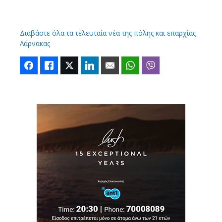
Διαβάστε όλα τα τελευταία νέα της πόλης και επαρχίας
Λάρνακας
Facebook
Like
Twitter
LinkedIn
Email
WhatsApp
Viber