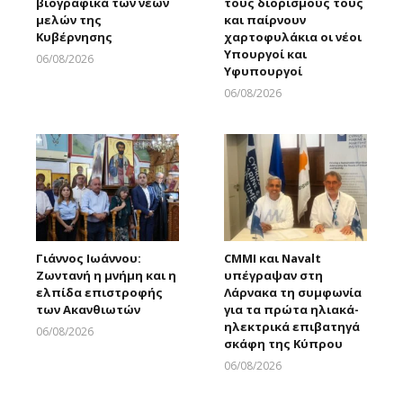
βιογραφικά των νέων
τους διορισμούς τους
μελών της
και παίρνουν
Κυβέρνησης
χαρτοφυλάκια οι νέοι
Υπουργοί και
06/08/2026
Υφυπουργοί
Larnakaonline
06/08/2026
Larnakaonline
Γιάννος Ιωάννου:
CMMI και Navalt
Ζωντανή η μνήμη και η
υπέγραψαν στη
ελπίδα επιστροφής
Λάρνακα τη συμφωνία
των Ακανθιωτών
για τα πρώτα ηλιακά-
ηλεκτρικά επιβατηγά
06/08/2026
σκάφη της Κύπρου
Larnakaonline
06/08/2026
Larnakaonline