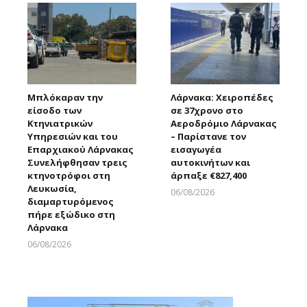
Μπλόκαραν την
Λάρνακα: Χειροπέδες
είσοδο των
σε 37χρονο στο
Κτηνιατρικών
Αεροδρόμιο Λάρνακας
Υπηρεσιών και του
– Παρίστανε τον
Επαρχιακού Λάρνακας
εισαγωγέα
Συνελήφθησαν τρεις
αυτοκινήτων και
κτηνοτρόφοι στη
άρπαξε €827,400
Λευκωσία,
06/08/2026
διαμαρτυρόμενος
Larnakaonline
πήρε εξώδικο στη
Λάρνακα
06/08/2026
Larnakaonline