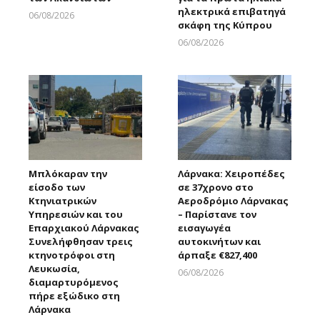
ηλεκτρικά επιβατηγά
06/08/2026
σκάφη της Κύπρου
Larnakaonline
06/08/2026
Larnakaonline
Μπλόκαραν την
Λάρνακα: Χειροπέδες
είσοδο των
σε 37χρονο στο
Κτηνιατρικών
Αεροδρόμιο Λάρνακας
Υπηρεσιών και του
– Παρίστανε τον
Επαρχιακού Λάρνακας
εισαγωγέα
Συνελήφθησαν τρεις
αυτοκινήτων και
κτηνοτρόφοι στη
άρπαξε €827,400
Λευκωσία,
06/08/2026
διαμαρτυρόμενος
Larnakaonline
πήρε εξώδικο στη
Λάρνακα