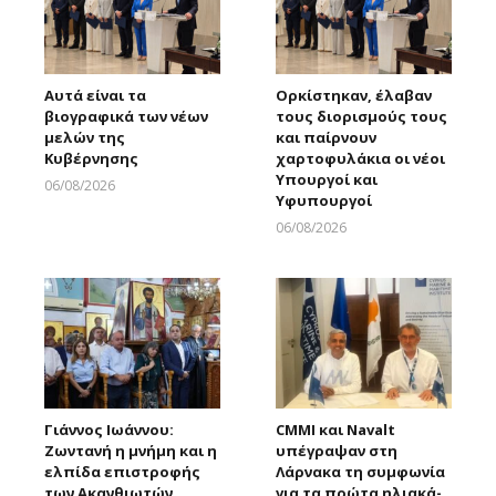
Αυτά είναι τα
Ορκίστηκαν, έλαβαν
βιογραφικά των νέων
τους διορισμούς τους
μελών της
και παίρνουν
Κυβέρνησης
χαρτοφυλάκια οι νέοι
Υπουργοί και
06/08/2026
Υφυπουργοί
Larnakaonline
06/08/2026
Larnakaonline
Γιάννος Ιωάννου:
CMMI και Navalt
Ζωντανή η μνήμη και η
υπέγραψαν στη
ελπίδα επιστροφής
Λάρνακα τη συμφωνία
των Ακανθιωτών
για τα πρώτα ηλιακά-