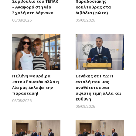
Συμβούλιο του ΤΕΠΑΚ
Παραδοσιακής
– Αναφορά στη νέα
Κουλτούρας στα
Σχολή στη Λάρνακα
Λιβάδια (φώτο)
06/08/2026
06/08/2026
Larnakaonline
Larnakaonline
Η Ελένη Φουρέιρα
Σενέκης σε ΠτΔ: Η
«στου Ρουσιά» αλλά η
εντολή που μας
Λία μας έκλεψε την
αναθέτετε είναι
παράσταση!
ύψιστη τιμή αλλά και
ευθύνη
06/08/2026
Larnakaonline
06/08/2026
Larnakaonline