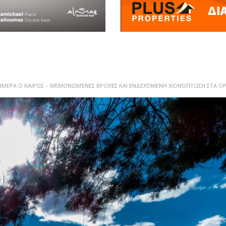
ΉΜΕΡΑ Ο ΚΑΙΡΌΣ – ΜΕΜΟΝΩΜΈΝΕΣ ΒΡΟΧΈΣ ΚΑΙ ΕΝΔΕΧΌΜΕΝΗ ΧΙΟΝΌΠΤΩΣΗ ΣΤΑ ΟΡ