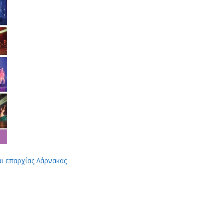
αι επαρχίας Λάρνακας
App
Viber