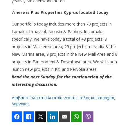
years.”, Mr Chehwane noted.
W
here is Plus Properties Cyprus located today
Our portfolio today includes more than 70 projects in
Larnaka, Limassol, Nicosia & Paphos. In Larnaka
specifically, we have today a total of 49 projects: 9
projects in Mackenzie area, 25 projects in Livadia & the
New Marina area, 9 projects in the New Mall Area and 6
projects in Faneromeni & Downtown area. We will soon
launch new projects in Kiti and Pervolia areas.
Read the next Sunday for the continuation of the
interesting discussion.
Διαβάστε όλα τα τελευταία νέα της πόλης και επαρχίας
Λάρνακας
Facebook
Like
Twitter
LinkedIn
Email
WhatsApp
Viber