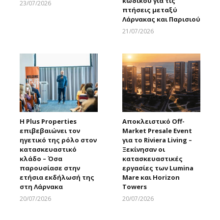
κωδικού για τις
23/07/2026
πτήσεις μεταξύ
Larnakaonline
Λάρνακας και Παρισιού
21/07/2026
Larnakaonline
Η Plus Properties
Αποκλειστικό Off-
επιβεβαιώνει τον
Market Presale Event
ηγετικό της ρόλο στον
για το Riviera Living –
κατασκευαστικό
Ξεκίνησαν οι
κλάδο – Όσα
κατασκευαστικές
παρουσίασε στην
εργασίες των Lumina
ετήσια εκδήλωσή της
Mare και Horizon
στη Λάρνακα
Towers
20/07/2026
20/07/2026
Larnakaonline
Larnakaonline