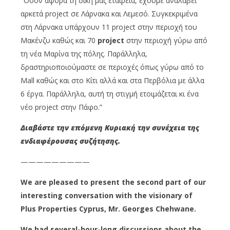
”Όσον αφορά τη δική μας εταιρεία, έχουμε αναλάβει
αρκετά project σε Λάρνακα και Λεμεσό. Συγκεκριμένα
στη Λάρνακα υπάρχουν 11 project στην περιοχή του
Μακένζυ καθώς και 70
project
στην περιοχή γύρω από
τη νέα Μαρίνα της πόλης. Παράλληλα,
δραστηριοποιούμαστε σε περιοχές όπως γύρω από το
Mall καθώς και στο Κίτι αλλά και στα Περβόλια με άλλα
6 έργα. Παράλληλα, αυτή τη στιγμή ετοιμάζεται κι ένα
νέο project στην Πάφο.”
Διαβάστε την επόμενη Κυριακή την συνέχεια της
ενδιαφέρουσας συζήτησης.
—————————
We are pleased to present the second part of our
interesting conversation with the visionary of
Plus Properties Cyprus, Mr. Georges Chehwane.
We had
s
everal-hour-long discussions about the