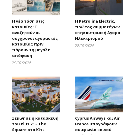
H νέα τάση στις
Η Petrolina Electric,
κατοικίες: Τι
πρώτος συμμετέχων
αναζητούν οι
στην κυπριακή Αγορά
σύγχρονοι αγοραστές
Ηλεκτρισμού
κατοικίας πριν
28/07/2026
πάρουν τη μεγάλη
Larnakaonline
απόφαση
29/07/2026
Larnakaonline
Ξεκίνησε η κατασκευή
Cyprus Airways και Air
του Plus 75 – The
France υπογράφουν
Square στο Κίτι
συμφωνία κοινού