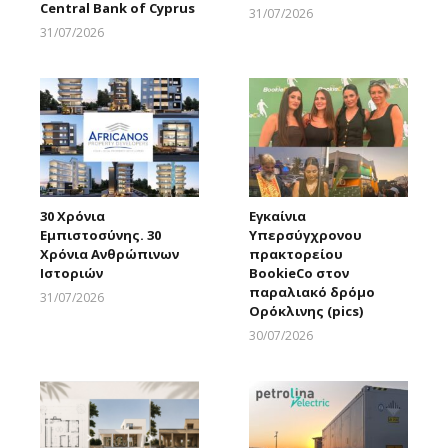
Central Bank of Cyprus
31/07/2026
Larnakaonline
31/07/2026
Larnakaonline
30 Χρόνια
Εγκαίνια
Εμπιστοσύνης. 30
Υπερσύγχρονου
Χρόνια Ανθρώπινων
πρακτορείου
Ιστοριών
BookieCo στον
παραλιακό δρόμο
31/07/2026
Ορόκλινης (pics)
Larnakaonline
30/07/2026
Larnakaonline