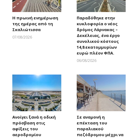
Η πρωινή ενημέρωση
Παραδόθηκε στην
της ημέρας από τη
κυκλοφορία ο νέος
Σκαλιώτισσα
δρόμος Λάρνακας –
Δεκέλειας, ένα έργο
07/08/2026
συνολικού κόστους
Larnakaonline
14,8 εκατομμυρίων
ευρώ πλέον ΦΠΑ.
06/08/2026
Larnakaonline
Ανοίγει ξανά η οδική
Σε αναμονή η
πρόσβαση στις
επέκταση του
αφίξεις του
παραλιακού
αεροδρομίου
πεζόδρομου μέχρι να