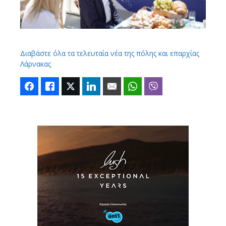
Διαβάστε όλα τα τελευταία νέα της πόλης και επαρχίας
Λάρνακας
Facebook
Like
Twitter
LinkedIn
Email
WhatsApp
Viber