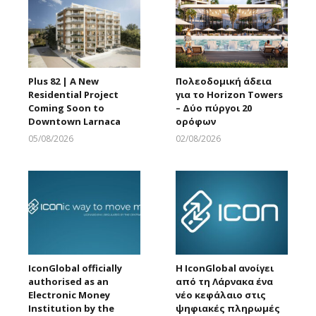
Plus 82 | A New
Πολεοδομική άδεια
Residential Project
για το Horizon Towers
Coming Soon to
– Δύο πύργοι 20
Downtown Larnaca
ορόφων
05/08/2026
02/08/2026
Larnakaonline
Larnakaonline
IconGlobal officially
Η IconGlobal ανοίγει
authorised as an
από τη Λάρνακα ένα
Electronic Money
νέο κεφάλαιο στις
Institution by the
ψηφιακές πληρωμές