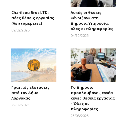
Charilaou Bros LTD:
Αυτές οι θέσεις
Νέες θέσεις εργασίας
«άνοιξαν» στη
(Λεπτομέρειες)
Δημόσια Υπηρεσία,
όλες οι πληροφορίες
09/02/2026
Larnakaonline
04/12/2025
Larnakaonline
Γραπτές εξετάσεις
Το Δημόσιο
από τον Δήμο
προσλαμβάνει, εννέα
Λάρνακας
κενές θέσεις εργασίας
– Όλες οι
29/09/2025
πληροφορίες
Larnakaonline
25/08/2025
Larnakaonline