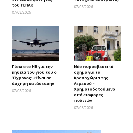
του ΤΕΠΑΚ
07/08/2026
Larnakaonline
07/08/2026
Larnakaonline
Πίσω στο ΗΒ για την
Νέο πυροσβεστικό
κηδεία του γιου του ο
όχημα για τα
37χρονος: «Είναι σε
Κρασοχώρια της
άσχημη κατάσταση»
Λεμεσού –
Χρηματοδοτούμενο
07/08/2026
από εισφορές
Larnakaonline
πολιτών
07/08/2026
Larnakaonline