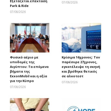
Εξετάζεται επέκταση
07/08/2026
Park & Ride
Larnakaonline
07/08/2026
Larnakaonline
Φυσικό αέριο με
Κρίσιμα 16χρονος: Τον
υποδομές της
παρέσυρε 27χρονος,
Αιγύπτου: Τα επόμενα
εγκατέλειψε τη σκηνή
βήματα της
και βρέθηκε θετικός
ExxonMobil και η αξία
σε αλκοτεστ
για την Κύπρο
07/08/2026
Larnakaonline
07/08/2026
Larnakaonline