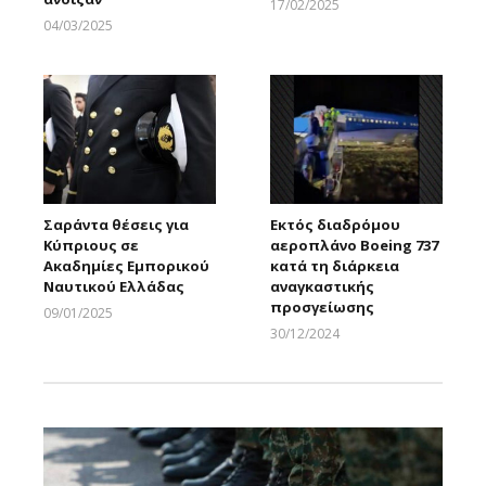
17/02/2025
Larnakaonline
04/03/2025
Larnakaonline
Σαράντα θέσεις για
Εκτός διαδρόμου
Κύπριους σε
αεροπλάνο Boeing 737
Ακαδημίες Εμπορικού
κατά τη διάρκεια
Ναυτικού Ελλάδας
αναγκαστικής
προσγείωσης
09/01/2025
Larnakaonline
30/12/2024
Larnakaonline