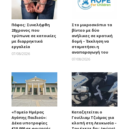
Πάφος: Συνελήφθη
Στο μικροσκόπιο τα
28χρονος που
βίντεο με δύο
τρύπωνε σε κατοικίες
ανήλικες σε κρατική
με διαρρηκτικά
δομή – Έκκληση να
εργαλεία
σταματήσει η
αναπαραγωγή του
07/08/2026
Larnakaonline
07/08/2026
Larnakaonline
«Ταμείο Ημέρας
Καταζητείται ο
Αγάπης Παιδιού»:
Γουίλιαμ Τζιάμας για
Δέκα υποτροφίες
κλοπή στη Λευκωσία –
€10.000 σε φοιτητές
Τον έχετε δει; (φώτο)