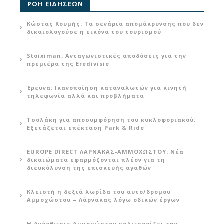
ΡΟΗ ΕΙΔΗΣΕΩΝ
Κώστας Κουμής: Τα σενάρια απομάκρυνσης που δεν
δικαιολογούσε η εικόνα του τουρισμού
Stoiximan: Ανταγωνιστικές αποδόσεις για την
πρεμιέρα της Eredivisie
Έρευνα: Ικανοποίηση καταναλωτών για κινητή
τηλεφωνία αλλά και προβλήματα
Τσολάκη για αποσυμφόρηση του κυκλοφοριακού:
Εξετάζεται επέκταση Park & Ride
EUROPE DIRECT ΛΑΡΝΑΚΑΣ-ΑΜΜΟΧΩΣΤΟΥ: Νέα
δικαιώματα εφαρμόζονται πλέον για τη
διευκόλυνση της επισκευής αγαθών
Κλειστή η δεξιά λωρίδα του αυτο/δρομου
Αμμοχώστου – Λάρνακας λόγω οδικών έργων
Η Ανόρθωσις Αμμοχώστου καλωσορίζει την