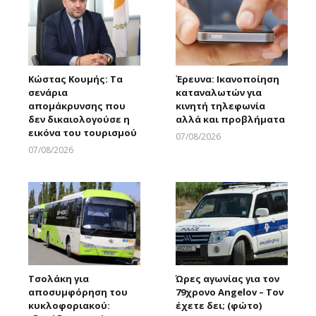
Κώστας Κουμής: Τα
Έρευνα: Ικανοποίηση
σενάρια
καταναλωτών για
απομάκρυνσης που
κινητή τηλεφωνία
δεν δικαιολογούσε η
αλλά και προβλήματα
εικόνα του τουρισμού
07/08/2026
Larnakaonline
07/08/2026
Larnakaonline
Τσολάκη για
Ώρες αγωνίας για τον
αποσυμφόρηση του
79χρονο Angelov – Τον
κυκλοφοριακού:
έχετε δει; (φώτο)