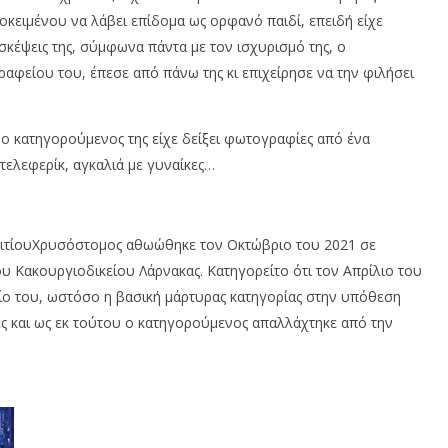
οκειμένου να λάβει επίδομα ως ορφανό παιδί, επειδή είχε
ισκέψεις της, σύμφωνα πάντα με τον ισχυρισμό της, ο
ραφείου του, έπεσε από πάνω της κι επιχείρησε να την φιλήσει
 ο κατηγορούμενος της είχε δείξει φωτογραφίες από ένα
 τελεφερίκ, αγκαλιά με γυναίκες…
 ΚιτίουΧρυσόστομος αθωώθηκε τον Οκτώβριο του 2021 σε
Κακουργιοδικείου Λάρνακας. Κατηγορείτο ότι τον Απρίλιο του
είο του, ωστόσο η βασική μάρτυρας κατηγορίας στην υπόθεση
ές και ως εκ τούτου ο κατηγορούμενος απαλλάχτηκε από την