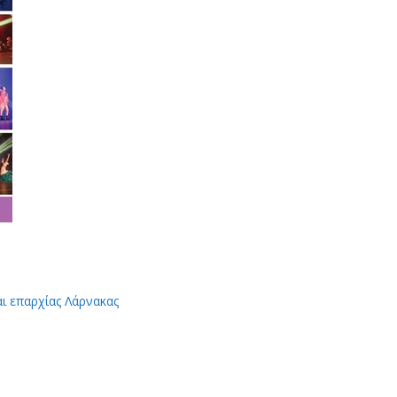
αι επαρχίας Λάρνακας
App
Viber