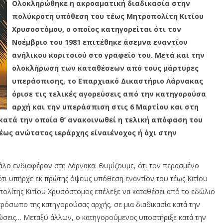
Ολοκληρώθηκε η ακροαματική διαδικασία στην
πολύκροτη υπόθεση του τέως Μητροπολίτη Κιτίου
Χρυσοστόμου, ο οποίος κατηγορείται ότι τον
Νοέμβριο του 1981 επιτέθηκε άσεμνα εναντίον
ανήλικου κοριτσιού στο γραφείο του. Μετά και την
ολοκλήρωση των καταθέσεων από τους μάρτυρες
υπεράσπισης, το Επαρχιακό Δικαστήριο Λάρνακας
όρισε τις τελικές αγορεύσεις από την κατηγορούσα
αρχή και την υπεράσπιση στις 6 Μαρτίου και στη
 κατά την οποία θ’ ανακοινωθεί η τελική απόφαση του
έως ανώτατος ιεράρχης είναιένοχος ή όχι στην
λο ενδιαφέρον στη Λάρνακα. Θυμίζουμε, ότι τον περασμένο
ότι υπήρχε εκ πρώτης όψεως υπόθεση εναντίον του τέως Κιτίου
πολίτης Κιτίου Χρυσόστομος επέλεξε να καταθέσει από το εδώλιο
πρόσωπο της κατηγορούσας αρχής, σε μια διαδικασία κατά την
τώσεις… Μεταξύ άλλων, ο κατηγορούμενος υποστήριξε κατά την