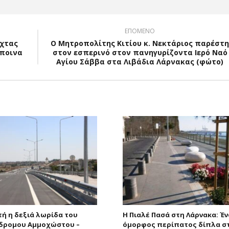
ΕΠΟΜΕΝΟ
ύχτας
Ο Μητροπολίτης Κιτίου κ. Νεκτάριος παρέστη
ίποινα
στον εσπερινό στον πανηγυρίζοντα Ιερό Ναό
Αγίου Σάββα στα Λιβάδια Λάρνακας (φώτο)
τή η δεξιά λωρίδα του
Η Πιαλέ Πασά στη Λάρνακα: Έ
δρομου Αμμοχώστου –
όμορφος περίπατος δίπλα σ