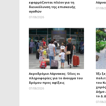
εφαρμόζονται πλέον για τη
Λάρνα
διευκόλυνση της επισκευής
07/08/
αγαθών
07/08/2026
Larnakaonline
Αεροδρόμιο Λάρνακας: Όλες οι
Έξι ξ
πληροφορίες για το άνοιγμα του
πολιτ
δρόμου προς αφίξεις
του Κ
χορός
07/08/2026
Δήμο 
Larnakaonline
το Δ.Δ
07/08/