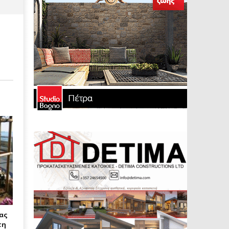
νας
τη