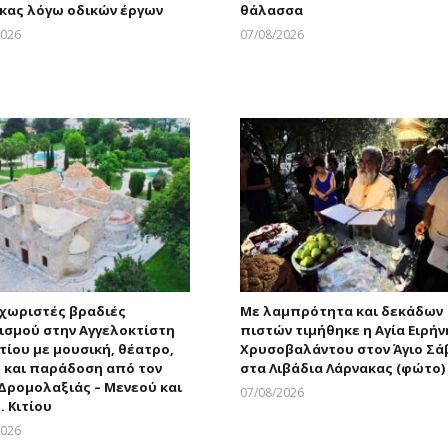
κας λόγω οδικών έργων
θάλασσα
2026
07/08/2026
Larnakaonline
Larnakaonline
εχωριστές βραδιές
Με λαμπρότητα και δεκάδων
ισμού στην Αγγελοκτίστη
πιστών τιμήθηκε η Αγία Ειρήν
ιτίου με μουσική, θέατρο,
Χρυσοβαλάντου στον Άγιο Σά
 και παράδοση από τον
στα Λιβάδια Λάρνακας (φώτο)
Δρομολαξιάς – Μενεού και
07/08/2026
. Κιτίου
Larnakaonline
2026
Larnakaonline