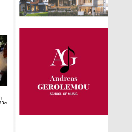
η
ββα