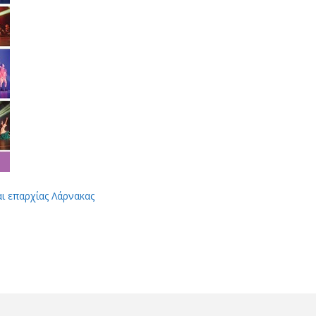
αι επαρχίας Λάρνακας
App
Viber