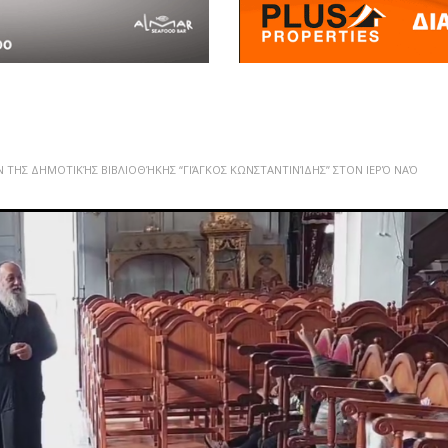
Ν ΤΗΣ ΔΗΜΟΤΙΚΉΣ ΒΙΒΛΙΟΘΉΚΗΣ “ΓΙΆΓΚΟΣ ΚΩΝΣΤΑΝΤΙΝΊΔΗΣ” ΣΤΟΝ ΙΕΡΌ ΝΑΌ