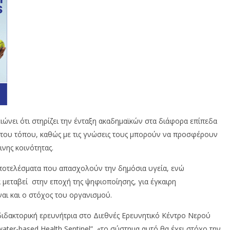
ώνει ότι στηρίζει την ένταξη ακαδημαϊκών στα διάφορα επίπεδα
ής του τόπου, καθώς με τις γνώσεις τους μπορούν να προσφέρουν
νης κοινότητας.
ποτελέσματα που απασχολούν την δημόσια υγεία, ενώ
μεταβεί στην εποχή της ψηφιοποίησης, για έγκαιρη
αι και ο στόχος του οργανισμού.
ιδακτορική ερευνήτρια στο Διεθνές Ερευνητικό Κέντρο Νερού
ater-based Health Sentinel”, «το σύστημα αυτό θα έχει στόχο την