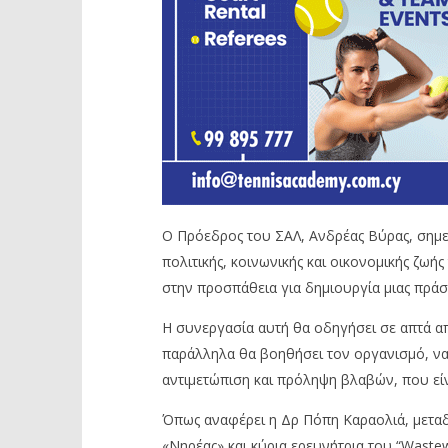
Ο Πρόεδρος του ΣΑΛ, Ανδρέας Βύρας, σημει
πολιτικής, κοινωνικής και οικονομικής ζω
στην προσπάθεια για δημιουργία μιας πράσι
Η συνεργασία αυτή θα οδηγήσει σε απτά α
παράλληλα θα βοηθήσει τον οργανισμό, να 
αντιμετώπιση και πρόληψη βλαβών, που είν
Όπως αναφέρει η Δρ Πόπη Καραολιά, μεταδ
«Νηρέας» και κύρια ερευνήτρια του “Wastew