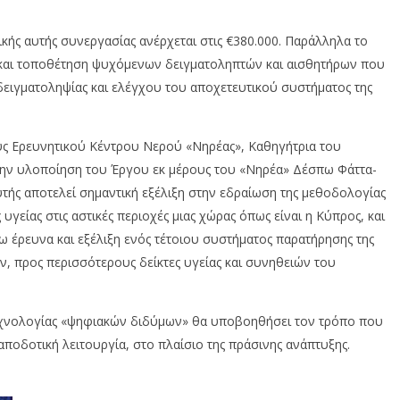
ής αυτής συνεργασίας ανέρχεται στις €380.000. Παράλληλα το
 και τοποθέτηση ψυχόμενων δειγματοληπτών και αισθητήρων που
δειγματοληψίας και ελέγχου του αποχετευτικού συστήματος της
ς Ερευνητικού Κέντρου Νερού «Νηρέας», Καθηγήτρια του
την υλοποίηση του Έργου εκ μέρους του «Νηρέα» Δέσπω Φάττα-
τής αποτελεί σημαντική εξέλιξη στην εδραίωση της μεθοδολογίας
υγείας στις αστικές περιοχές μιας χώρας όπως είναι η Κύπρος, και
ω έρευνα και εξέλιξη ενός τέτοιου συστήματος παρατήρησης της
, προς περισσότερους δείκτες υγείας και συνηθειών του
τεχνολογίας «ψηφιακών διδύμων» θα υποβοηθήσει τον τρόπο που
αποδοτική λειτουργία, στο πλαίσιο της πράσινης ανάπτυξης.