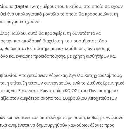
ίδυμο (Digital Twin)» μέρους του δικτύου, στο οποίο θα έχουν
ηθεί ένα υπολογιστικό μοντέλο το οποίο θα προσομοιώνει τη
σε πραγματικό χρόνο.
ύλος Παύλου, αυτό θα προσφέρει τη δυνατότητα να
ρος την πιο αποδοτική διαχείριση του συστήματος τόσο
τα, θα αναπτυχθεί σύστημα παρακολούθησης, ανίχνευσης
όνο και έγκαιρης προειδοποίησης, με χρήση αισθητήρων και
μβουλίου Αποχετεύσεων Λάρνακας, Άγγελο Χατζηχαραλάμπους,
ται η επίτευξη τέτοιων συνεργασιών, ενώ το Διεθνές Ερευνητικό
τείας για Έρευνα και Καινοτομία «ΚΟΙΟΣ» του Πανεπιστημίου
 αξία στον αμφότερο σκοπό του Συμβουλίου Αποχετεύσεων
ών και αναμένει «σε αποτελέσματα με ουσία, καθώς με γνώμονα
τικά αναμένεται να δημιουργηθούν καινούριοι άξονες προς