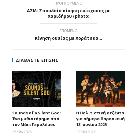
ΠΡΟΗΓΟΥΜΕΝΟ
ΑΣΙΛ: Σπουδαία κίνηση ενίσχυσης με
Χαριδήμου (photo)
ΕΠΟΜΕΝΟ
Κίνηση ουσίας με Χοράτσκα...
ΔΙΑΒΑΣΤΕ ΕΠΙΣΗΣ
Sounds of a Silent God:
H Πολιτιστική ατζέντα
Ένα μυθιστόρημα από
για σήμερα Παρασκευή
τον Μάικ Γερολέμου
13 Ιουνίου 2025
25/08/2025
13/06/2025
Larnakaonline
Larnakaonline