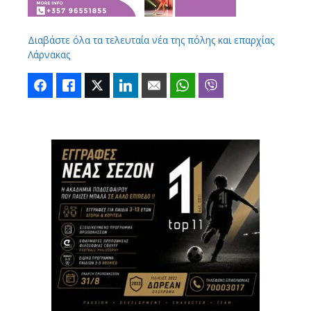
Διαβάστε όλα τα τελευταία νέα της πόλης και επαρχίας
Λάρνακας
Facebook
Like
Twitter
LinkedIn
Email
WhatsApp
Viber