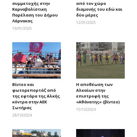
συμμετοχής στην
από τον χώρο
Καρναβαλίστικη
διαμονής του εδώ και
Παρέλαση του Δήμου
δύο μέρες
Λάρνακας
12/01/2025
Larnakaonline
16/01/2025
Larnakaonline
Βίντεο και
Η αποθέωση των
φωτορεπορτάζ από
Αλκαίων στην
της εφτάρα της Αλκής
επιστροφή της
κόντρα στην ΑΕΚ
«Αθάνατης» (βίντεο)
Σωτήρας
15/10/2024
Larnakaonline
28/10/2024
Larnakaonline