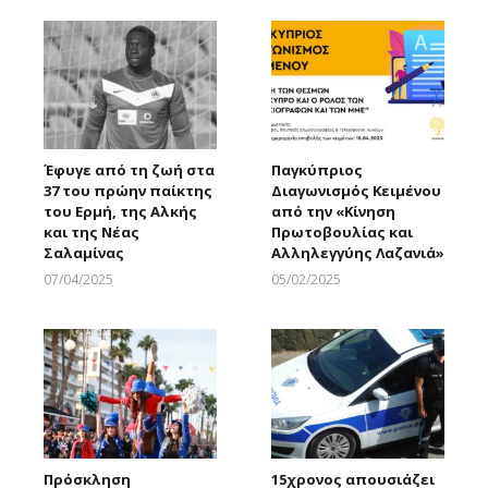
Έφυγε από τη ζωή στα
Παγκύπριος
37 του πρώην παίκτης
Διαγωνισμός Κειμένου
του Ερμή, της Αλκής
από την «Κίνηση
και της Νέας
Πρωτοβουλίας και
Σαλαμίνας
Αλληλεγγύης Λαζανιά»
07/04/2025
05/02/2025
Larnakaonline
Larnakaonline
Πρόσκληση
15χρονος απουσιάζει