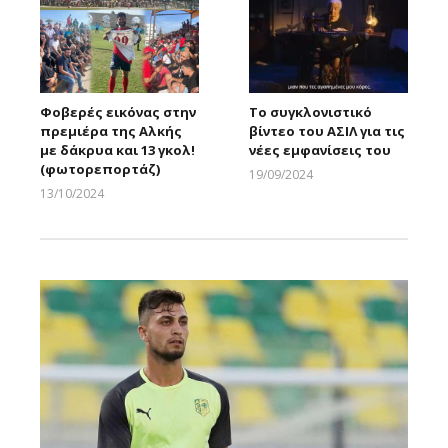
Φοβερές εικόνας στην
Το συγκλονιστικό
πρεμιέρα της Αλκής
βίντεο του ΑΣΙΛ για τις
με δάκρυα και 13 γκολ!
νέες εμφανίσεις του
(φωτορεπορτάζ)
19/09/2024
Larnakaonline
13/10/2024
Larnakaonline