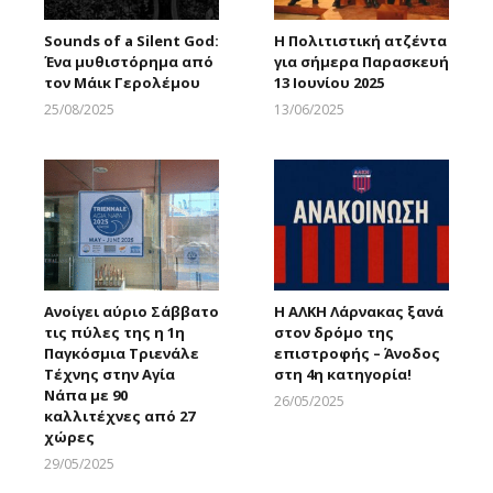
Sounds of a Silent God:
H Πολιτιστική ατζέντα
Ένα μυθιστόρημα από
για σήμερα Παρασκευή
τον Μάικ Γερολέμου
13 Ιουνίου 2025
25/08/2025
13/06/2025
Larnakaonline
Larnakaonline
Ανοίγει αύριο Σάββατο
Η ΑΛΚΗ Λάρνακας ξανά
τις πύλες της η 1η
στον δρόμο της
Παγκόσμια Τριενάλε
επιστροφής – Άνοδος
Τέχνης στην Αγία
στη 4η κατηγορία!
Νάπα με 90
26/05/2025
καλλιτέχνες από 27
Larnakaonline
χώρες
29/05/2025
Larnakaonline