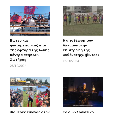
Βίντεο και
Η αποθέωση των
φωτορεπορτάζ από
Αλκαίων στην
της εφτάρα της Αλκής
επιστροφή της
κόντρα στην ΑΕΚ
«Αθάνατης» (βίντεο)
Σωτήρας
15/10/2024
Larnakaonline
28/10/2024
Larnakaonline
Φοβερές εικόνας στην
Το συγκλονιστικό