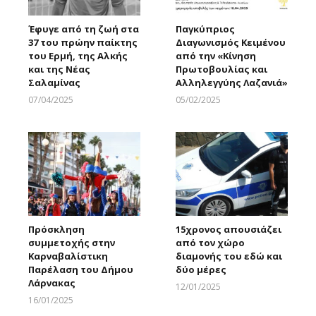
Έφυγε από τη ζωή στα
Παγκύπριος
37 του πρώην παίκτης
Διαγωνισμός Κειμένου
του Ερμή, της Αλκής
από την «Κίνηση
και της Νέας
Πρωτοβουλίας και
Σαλαμίνας
Αλληλεγγύης Λαζανιά»
07/04/2025
05/02/2025
Larnakaonline
Larnakaonline
Πρόσκληση
15χρονος απουσιάζει
συμμετοχής στην
από τον χώρο
Καρναβαλίστικη
διαμονής του εδώ και
Παρέλαση του Δήμου
δύο μέρες
Λάρνακας
12/01/2025
Larnakaonline
16/01/2025
Larnakaonline