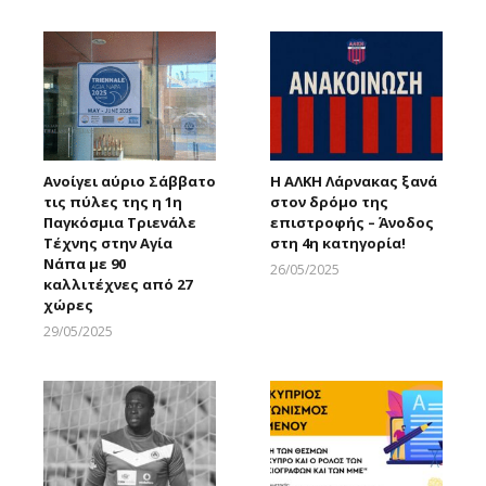
Ανοίγει αύριο Σάββατο
Η ΑΛΚΗ Λάρνακας ξανά
τις πύλες της η 1η
στον δρόμο της
Παγκόσμια Τριενάλε
επιστροφής – Άνοδος
Τέχνης στην Αγία
στη 4η κατηγορία!
Νάπα με 90
26/05/2025
καλλιτέχνες από 27
Larnakaonline
χώρες
29/05/2025
Larnakaonline