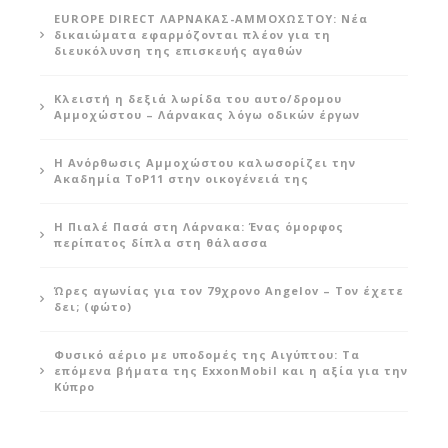
EUROPE DIRECT ΛΑΡΝΑΚΑΣ-ΑΜΜΟΧΩΣΤΟΥ: Νέα
δικαιώματα εφαρμόζονται πλέον για τη
διευκόλυνση της επισκευής αγαθών
Κλειστή η δεξιά λωρίδα του αυτο/δρομου
Αμμοχώστου – Λάρνακας λόγω οδικών έργων
Η Ανόρθωσις Αμμοχώστου καλωσορίζει την
Ακαδημία ToP11 στην οικογένειά της
Η Πιαλέ Πασά στη Λάρνακα: Ένας όμορφος
περίπατος δίπλα στη θάλασσα
Ώρες αγωνίας για τον 79χρονο Angelov – Τον έχετε
δει; (φώτο)
Φυσικό αέριο με υποδομές της Αιγύπτου: Τα
επόμενα βήματα της ExxonMobil και η αξία για την
Κύπρο