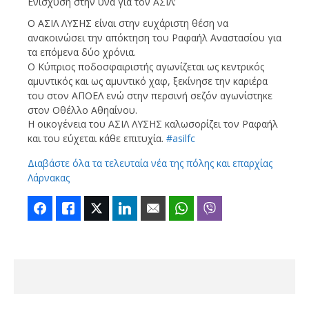
Ενίσχυση στην ύνα για τον ΑΣΙΛ:
Ο ΑΣΙΛ ΛΥΣΗΣ είναι στην ευχάριστη θέση να
ανακοινώσει την απόκτηση του Ραφαήλ Αναστασίου για
τα επόμενα δύο χρόνια.
Ο Κύπριος ποδοσφαιριστής αγωνίζεται ως κεντρικός
αμυντικός και ως αμυντικό χαφ, ξεκίνησε την καριέρα
του στον ΑΠΟΕΛ ενώ στην περσινή σεζόν αγωνίστηκε
στον Οθέλλο Αθηαίνου.
Η οικογένεια του ΑΣΙΛ ΛΥΣΗΣ καλωσορίζει τον Ραφαήλ
και του εύχεται κάθε επιτυχία.
#asilfc
Διαβάστε όλα τα τελευταία νέα της πόλης και επαρχίας
Λάρνακας
Facebook
Like
Twitter
LinkedIn
Email
WhatsApp
Viber