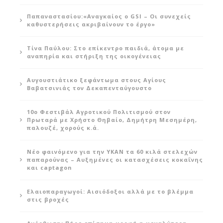
Παπαναστασίου:«Αναγκαίος ο GSI – Οι συνεχείς
καθυστερήσεις ακριβαίνουν το έργο»
Τίνα Παύλου: Στο επίκεντρο παιδιά, άτομα με
αναπηρία και στήριξη της οικογένειας
Αυγουστιάτικο ξεφάντωμα στους Αγίους
Βαβατσινιάς τον Δεκαπενταύγουστο
10ο Φεστιβάλ Αγροτικού Πολιτισμού στον
Πρωταρά με Χρήστο Θηβαίο, Δημήτρη Μεσημέρη,
παλουζέ, χορούς κ.ά.
Νέο φαινόμενο για την ΥΚΑΝ τα 60 κιλά στελεχών
παπαρούνας – Αυξημένες οι κατασχέσεις κοκαΐνης
και captagon
Ελαιοπαραγωγοί: Αισιόδοξοι αλλά με το βλέμμα
στις βροχές