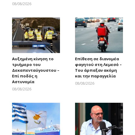
Larnakaonline
08/08/2026
Larnakaonline
Αυξημένη κίνηση το
Επίθεση σε διανομέα
τριήμερο του
φαγητού στη Λεμεσό –
Δεκαπενταύγουστου –
Του άρπαξαν ακόμη
Επί ποδός η
και την παραγγελία
Αστυνομία
08/08/2026
Larnakaonline
08/08/2026
Larnakaonline