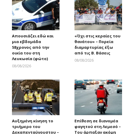
Απουσιάζει εδώ και
«Όχι στις κεραίες του
μια εβδομάδα
θανάτου» – Πορεία
58χρονος από την
διαμαρτυρίας έξω
οικία του στη
από τις Β. Βάσεις
Λευκωσία (φώτο)
08/08/2026
Larnakaonline
08/08/2026
Larnakaonline
Αυξημένη κίνηση το
Επίθεση σε διανομέα
τριήμερο του
φαγητού στη Λεμεσό –
Δεκαπενταύγουστου –
Του άρπαξαν ακόμη