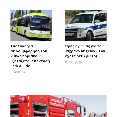
Larnakaonline
Τσολάκη για
Ώρες αγωνίας για τον
αποσυμφόρηση του
79χρονο Angelov – Τον
κυκλοφοριακού:
έχετε δει; (φώτο)
Εξετάζεται επέκταση
07/08/2026
Park & Ride
Larnakaonline
07/08/2026
Larnakaonline