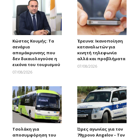
Κώστας Κουμής: Τα
Έρευνα: Ικανοποίηση
σενάρια
καταναλωτών για
απομάκρυνσης που
κινητή τηλεφωνία
δεν δικαιολογούσε η
αλλά και προβλήματα
εικόνα του τουρισμού
07/08/2026
Larnakaonline
07/08/2026
Larnakaonline
Τσολάκη για
Ώρες αγωνίας για τον
αποσυμφόρηση του
79χρονο Angelov – Τον