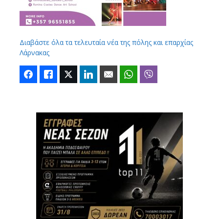
Διαβάστε όλα τα τελευταία νέα της πόλης και επαρχίας
Λάρνακας
Facebook
Like
Twitter
LinkedIn
Email
WhatsApp
Viber