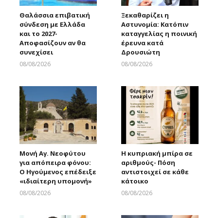
Θαλάσσια επιβατική
Ξεκαθαρίζει η
σύνδεση με Ελλάδα
Αστυνομία: Κατόπιν
και το 2027-
καταγγελίας η ποινική
Αποφασίζουν αν θα
έρευνα κατά
συνεχίσει
Δρουσιώτη
08/08/2026
08/08/2026
Larnakaonline
Larnakaonline
Μονή Αγ. Νεοφύτου
Η κυπριακή μπίρα σε
για απόπειρα φόνου:
αριθμούς- Πόση
Ο Ηγούμενος επέδειξε
αντιστοιχεί σε κάθε
«ιδιαίτερη υπομονή»
κάτοικο
08/08/2026
08/08/2026
Larnakaonline
Larnakaonline