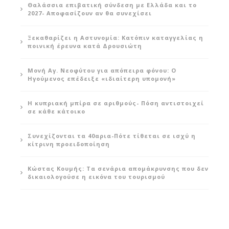
Θαλάσσια επιβατική σύνδεση με Ελλάδα και το
2027- Αποφασίζουν αν θα συνεχίσει
Ξεκαθαρίζει η Αστυνομία: Κατόπιν καταγγελίας η
ποινική έρευνα κατά Δρουσιώτη
Μονή Αγ. Νεοφύτου για απόπειρα φόνου: Ο
Ηγούμενος επέδειξε «ιδιαίτερη υπομονή»
Η κυπριακή μπίρα σε αριθμούς- Πόση αντιστοιχεί
σε κάθε κάτοικο
Συνεχίζονται τα 40αρια-Πότε τίθεται σε ισχύ η
κίτρινη προειδοποίηση
Κώστας Κουμής: Τα σενάρια απομάκρυνσης που δεν
δικαιολογούσε η εικόνα του τουρισμού