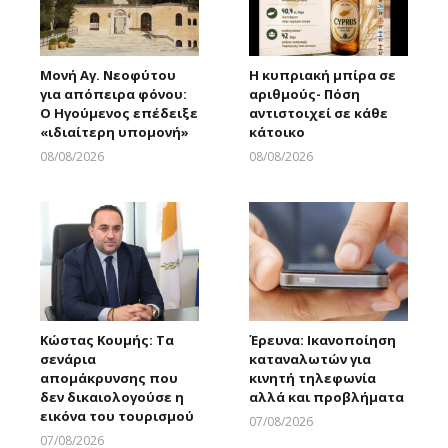
Μονή Αγ. Νεοφύτου
Η κυπριακή μπίρα σε
για απόπειρα φόνου:
αριθμούς- Πόση
Ο Ηγούμενος επέδειξε
αντιστοιχεί σε κάθε
«ιδιαίτερη υπομονή»
κάτοικο
08/08/2026
08/08/2026
Larnakaonline
Larnakaonline
Κώστας Κουμής: Τα
Έρευνα: Ικανοποίηση
σενάρια
καταναλωτών για
απομάκρυνσης που
κινητή τηλεφωνία
δεν δικαιολογούσε η
αλλά και προβλήματα
εικόνα του τουρισμού
07/08/2026
Larnakaonline
07/08/2026