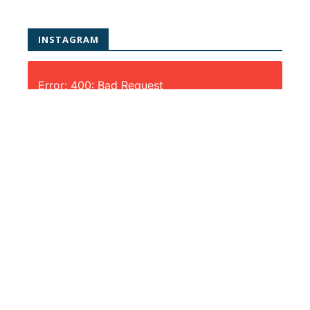
INSTAGRAM
Error: 400: Bad Request
Error: 400: Bad Request