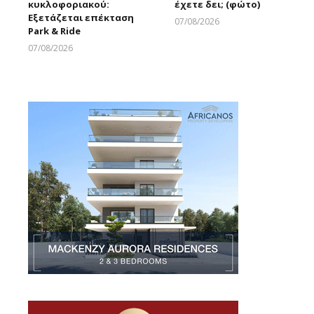
κυκλοφοριακού:
έχετε δει; (φώτο)
Εξετάζεται επέκταση
07/08/2026
Park & Ride
Larnakaonline
07/08/2026
Larnakaonline