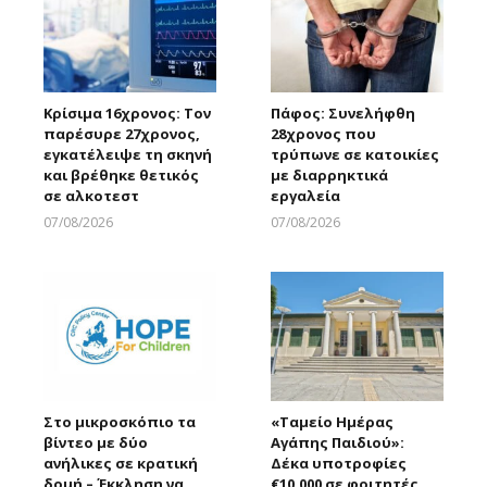
Κρίσιμα 16χρονος: Τον
Πάφος: Συνελήφθη
παρέσυρε 27χρονος,
28χρονος που
εγκατέλειψε τη σκηνή
τρύπωνε σε κατοικίες
και βρέθηκε θετικός
με διαρρηκτικά
σε αλκοτεστ
εργαλεία
07/08/2026
07/08/2026
Larnakaonline
Larnakaonline
Στο μικροσκόπιο τα
«Ταμείο Ημέρας
βίντεο με δύο
Αγάπης Παιδιού»:
ανήλικες σε κρατική
Δέκα υποτροφίες
δομή – Έκκληση να
€10.000 σε φοιτητές