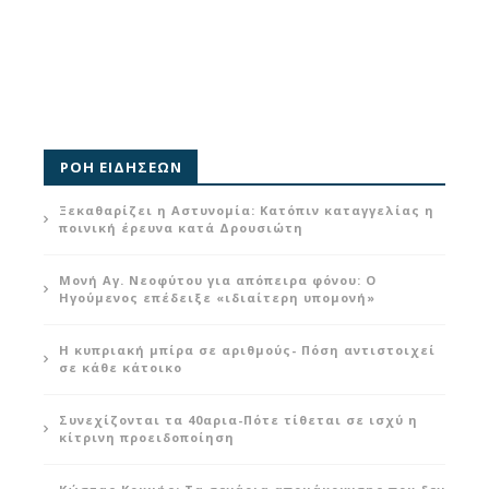
ΡΟΗ ΕΙΔΗΣΕΩΝ
Ξεκαθαρίζει η Αστυνομία: Κατόπιν καταγγελίας η
ποινική έρευνα κατά Δρουσιώτη
Μονή Αγ. Νεοφύτου για απόπειρα φόνου: Ο
Ηγούμενος επέδειξε «ιδιαίτερη υπομονή»
Η κυπριακή μπίρα σε αριθμούς- Πόση αντιστοιχεί
σε κάθε κάτοικο
Συνεχίζονται τα 40αρια-Πότε τίθεται σε ισχύ η
κίτρινη προειδοποίηση