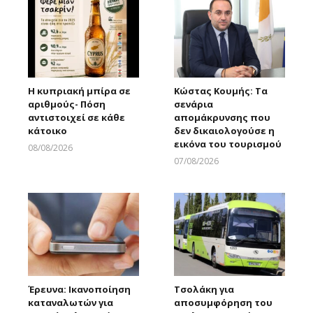
Η κυπριακή μπίρα σε
Κώστας Κουμής: Τα
αριθμούς- Πόση
σενάρια
αντιστοιχεί σε κάθε
απομάκρυνσης που
κάτοικο
δεν δικαιολογούσε η
εικόνα του τουρισμού
08/08/2026
Larnakaonline
07/08/2026
Larnakaonline
Έρευνα: Ικανοποίηση
Τσολάκη για
καταναλωτών για
αποσυμφόρηση του