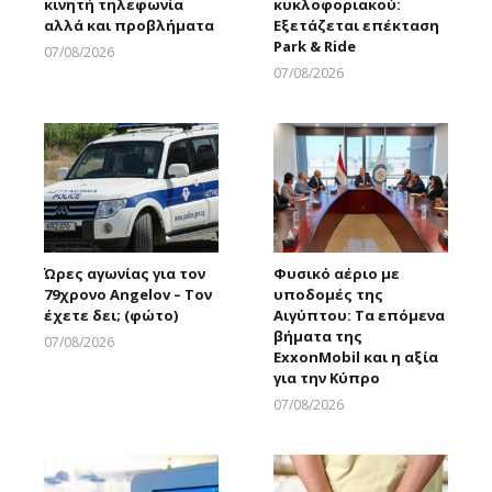
κινητή τηλεφωνία
κυκλοφοριακού:
αλλά και προβλήματα
Εξετάζεται επέκταση
Park & Ride
07/08/2026
Larnakaonline
07/08/2026
Larnakaonline
Ώρες αγωνίας για τον
Φυσικό αέριο με
79χρονο Angelov – Τον
υποδομές της
έχετε δει; (φώτο)
Αιγύπτου: Τα επόμενα
βήματα της
07/08/2026
ExxonMobil και η αξία
Larnakaonline
για την Κύπρο
07/08/2026
Larnakaonline