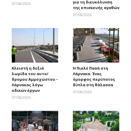
για τη διευκόλυνση
07/08/2026
της επισκευής αγαθών
Larnakaonline
07/08/2026
Larnakaonline
Κλειστή η δεξιά
Η Πιαλέ Πασά στη
λωρίδα του αυτο/
Λάρνακα: Ένας
δρομου Αμμοχώστου –
όμορφος περίπατος
Λάρνακας λόγω
δίπλα στη θάλασσα
οδικών έργων
07/08/2026
Larnakaonline
07/08/2026
Larnakaonline