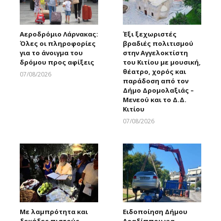
Αεροδρόμιο Λάρνακας:
Έξι ξεχωριστές
Όλες οι πληροφορίες
βραδιές πολιτισμού
για το άνοιγμα του
στην Αγγελοκτίστη
δρόμου προς αφίξεις
του Κιτίου με μουσική,
θέατρο, χορός και
07/08/2026
παράδοση από τον
Larnakaonline
Δήμο Δρομολαξιάς –
Μενεού και το Δ.Δ.
Κιτίου
07/08/2026
Larnakaonline
Με λαμπρότητα και
Ειδοποίηση Δήμου
δεκάδες πιστούς
Αραδίππου για