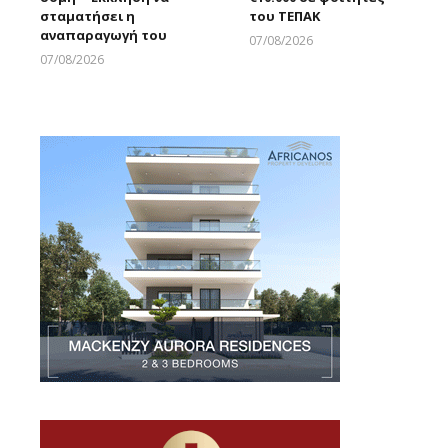
σταματήσει η
του ΤΕΠΑΚ
αναπαραγωγή του
07/08/2026
Larnakaonline
07/08/2026
Larnakaonline