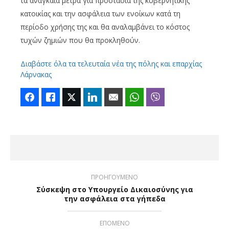
τα αναγκαία μέτρα για προστασία της κυβερνητικής
κατοικίας και την ασφάλεια των ενοίκων κατά τη
περίοδο χρήσης της και θα αναλαμβάνει το κόστος
τυχών ζημιών που θα προκληθούν.
Διαβάστε όλα τα τελευταία νέα της πόλης και επαρχίας
Λάρνακας
Facebook
Like
Twitter
LinkedIn
Email
WhatsApp
Viber
ΠΡΟΗΓΟΥΜΕΝΟ
Σύσκεψη στο Υπουργείο Δικαιοσύνης για
την ασφάλεια στα γήπεδα
ΕΠΟΜΕΝΟ