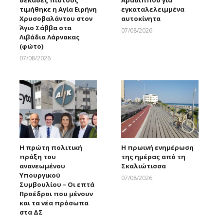
τιμήθηκε η Αγία Ειρήνη
εγκαταλελειμμένα
Χρυσοβαλάντου στον
αυτοκίνητα
Άγιο Σάββα στα
07/08/2026
Λιβάδια Λάρνακας
Larnakaonline
(φώτο)
07/08/2026
Larnakaonline
Η πρώτη πολιτική
Η πρωινή ενημέρωση
πράξη του
της ημέρας από τη
ανανεωμένου
Σκαλιώτισσα
Υπουργικού
07/08/2026
Συμβουλίου – Οι επτά
Larnakaonline
Προέδροι που μένουν
και τα νέα πρόσωπα
στα ΔΣ