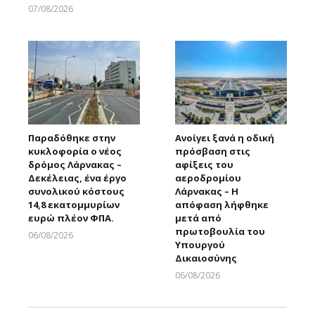
07/08/2026
Larnakaonline
Παραδόθηκε στην
Ανοίγει ξανά η οδική
κυκλοφορία ο νέος
πρόσβαση στις
δρόμος Λάρνακας –
αφίξεις του
Δεκέλειας, ένα έργο
αεροδρομίου
συνολικού κόστους
Λάρνακας – Η
14,8 εκατομμυρίων
απόφαση λήφθηκε
ευρώ πλέον ΦΠΑ.
μετά από
πρωτοβουλία του
06/08/2026
Υπουργού
Larnakaonline
Δικαιοσύνης
06/08/2026
Larnakaonline