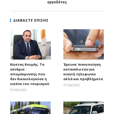
εργοδότες
ΔΙΑΒΑΣΤΕ ΕΠΙΣΗΣ
Κώστας Κουμής: Τα
Έρευνα: Ικανοποίηση
σενάρια
καταναλωτών για
απομάκρυνσης που
κινητή τηλεφωνία
δεν δικαιολογούσε η
αλλά και προβλήματα
εικόνα του τουρισμού
07/08/2026
Larnakaonline
07/08/2026
Larnakaonline