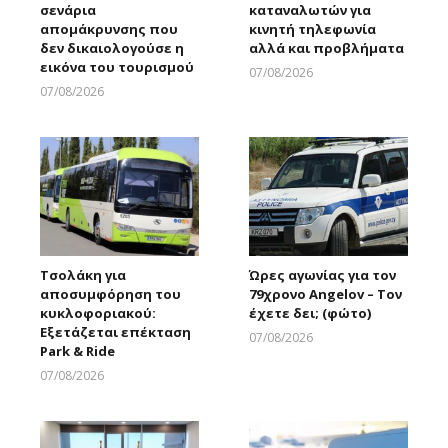
σενάρια
καταναλωτών για
απομάκρυνσης που
κινητή τηλεφωνία
δεν δικαιολογούσε η
αλλά και προβλήματα
εικόνα του τουρισμού
07/08/2026
Larnakaonline
07/08/2026
Larnakaonline
Τσολάκη για
Ώρες αγωνίας για τον
αποσυμφόρηση του
79χρονο Angelov – Τον
κυκλοφοριακού:
έχετε δει; (φώτο)
Εξετάζεται επέκταση
07/08/2026
Park & Ride
Larnakaonline
07/08/2026
Larnakaonline