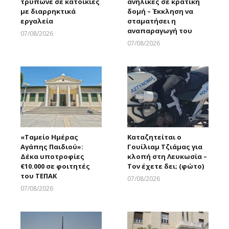
τρύπωνε σε κατοικίες
ανήλικες σε κρατική
με διαρρηκτικά
δομή – Έκκληση να
εργαλεία
σταματήσει η
αναπαραγωγή του
07/08/2026
Larnakaonline
07/08/2026
Larnakaonline
«Ταμείο Ημέρας
Καταζητείται ο
Αγάπης Παιδιού»:
Γουίλιαμ Τζιάμας για
Δέκα υποτροφίες
κλοπή στη Λευκωσία –
€10.000 σε φοιτητές
Τον έχετε δει; (φώτο)
του ΤΕΠΑΚ
07/08/2026
Larnakaonline
07/08/2026
Larnakaonline