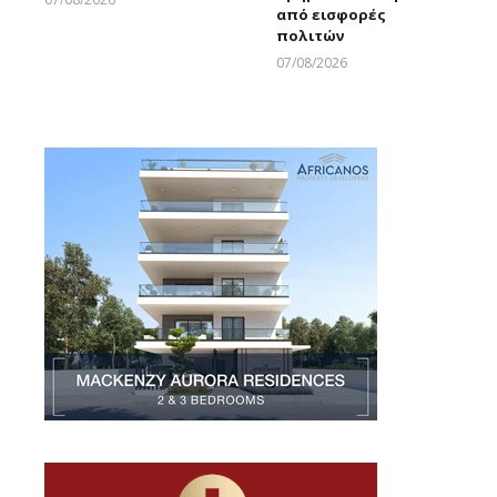
από εισφορές
Larnakaonline
πολιτών
07/08/2026
Larnakaonline