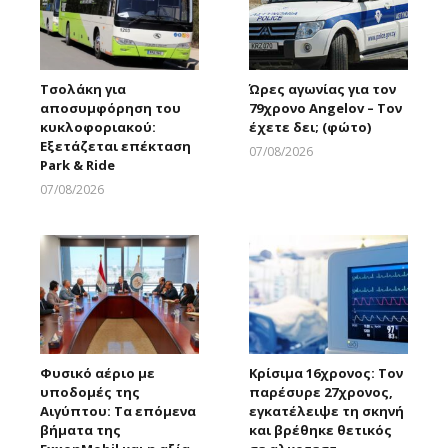
Τσολάκη για
Ώρες αγωνίας για τον
αποσυμφόρηση του
79χρονο Angelov – Τον
κυκλοφοριακού:
έχετε δει; (φώτο)
Εξετάζεται επέκταση
07/08/2026
Park & Ride
Larnakaonline
07/08/2026
Larnakaonline
Φυσικό αέριο με
Κρίσιμα 16χρονος: Τον
υποδομές της
παρέσυρε 27χρονος,
Αιγύπτου: Τα επόμενα
εγκατέλειψε τη σκηνή
βήματα της
και βρέθηκε θετικός