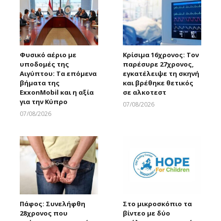
Φυσικό αέριο με
Κρίσιμα 16χρονος: Τον
υποδομές της
παρέσυρε 27χρονος,
Αιγύπτου: Τα επόμενα
εγκατέλειψε τη σκηνή
βήματα της
και βρέθηκε θετικός
ExxonMobil και η αξία
σε αλκοτεστ
για την Κύπρο
07/08/2026
Larnakaonline
07/08/2026
Larnakaonline
Πάφος: Συνελήφθη
Στο μικροσκόπιο τα
28χρονος που
βίντεο με δύο