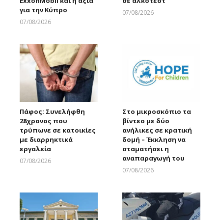
ExxonMobil και η αξία
σε αλκοτεστ
για την Κύπρο
07/08/2026
Larnakaonline
07/08/2026
Larnakaonline
Πάφος: Συνελήφθη
Στο μικροσκόπιο τα
28χρονος που
βίντεο με δύο
τρύπωνε σε κατοικίες
ανήλικες σε κρατική
με διαρρηκτικά
δομή – Έκκληση να
εργαλεία
σταματήσει η
αναπαραγωγή του
07/08/2026
Larnakaonline
07/08/2026
Larnakaonline