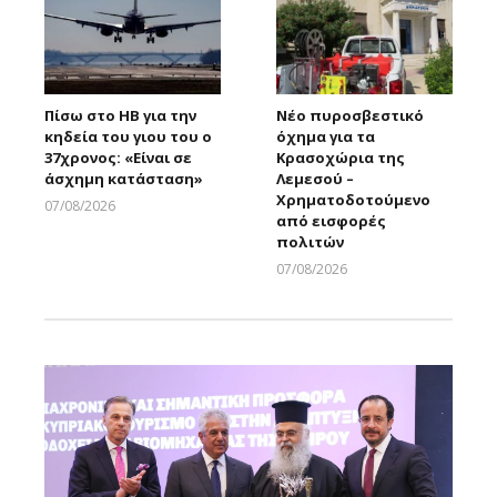
Πίσω στο ΗΒ για την
Νέο πυροσβεστικό
κηδεία του γιου του ο
όχημα για τα
37χρονος: «Είναι σε
Κρασοχώρια της
άσχημη κατάσταση»
Λεμεσού –
Χρηματοδοτούμενο
07/08/2026
από εισφορές
Larnakaonline
πολιτών
07/08/2026
Larnakaonline