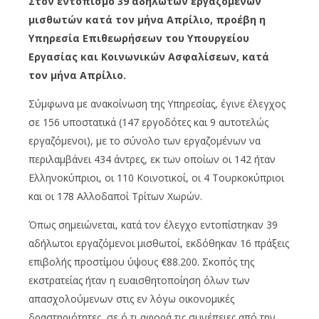
Στον εντοπισμό 39 αδήλωτων εργαζομένων
μισθωτών κατά τον μήνα Απρίλιο, προέβη η
Υπηρεσία Επιθεωρήσεων του Υπουργείου
Εργασίας και Κοινωνικών Ασφαλίσεων, κατά
τον μήνα Απρίλιο.
Σύμφωνα με ανακοίνωση της Υπηρεσίας, έγινε έλεγχος
σε 156 υποστατικά (147 εργοδότες και 9 αυτοτελώς
εργαζόμενοι), με το σύνολο των εργαζομένων να
περιλαμβάνει 434 άντρες, εκ των οποίων οι 142 ήταν
Ελληνοκύπριοι, οι 110 Κοινοτικοί, οι 4 Τουρκοκύπριοι
και οι 178 Αλλοδαποί Τρίτων Χωρών.
Όπως σημειώνεται, κατά τον έλεγχο εντοπίστηκαν 39
αδήλωτοι εργαζόμενοι μισθωτοί, εκδόθηκαν 16 πράξεις
επιβολής προστίμου ύψους €88.200. Σκοπός της
εκστρατείας ήταν η ευαισθητοποίηση όλων των
απασχολούμενων στις εν λόγω οικονομικές
δραστηριότητες, σε ό,τι αφορά τις συνέπειες από την