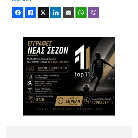
Facebook
Like
Twitter
LinkedIn
Email
WhatsApp
Viber