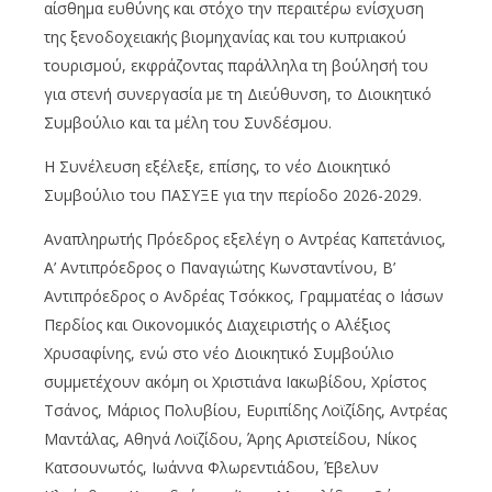
αίσθημα ευθύνης και στόχο την περαιτέρω ενίσχυση
της ξενοδοχειακής βιομηχανίας και του κυπριακού
τουρισμού, εκφράζοντας παράλληλα τη βούλησή του
για στενή συνεργασία με τη Διεύθυνση, το Διοικητικό
Συμβούλιο και τα μέλη του Συνδέσμου.
Η Συνέλευση εξέλεξε, επίσης, το νέο Διοικητικό
Συμβούλιο του ΠΑΣΥΞΕ για την περίοδο 2026-2029.
Αναπληρωτής Πρόεδρος εξελέγη ο Αντρέας Καπετάνιος,
Α’ Αντιπρόεδρος ο Παναγιώτης Κωνσταντίνου, Β’
Αντιπρόεδρος ο Ανδρέας Τσόκκος, Γραμματέας ο Ιάσων
Περδίος και Οικονομικός Διαχειριστής ο Αλέξιος
Χρυσαφίνης, ενώ στο νέο Διοικητικό Συμβούλιο
συμμετέχουν ακόμη οι Χριστιάνα Ιακωβίδου, Χρίστος
Τσάνος, Μάριος Πολυβίου, Ευριπίδης Λοϊζίδης, Αντρέας
Μαντάλας, Αθηνά Λοϊζίδου, Άρης Αριστείδου, Νίκος
Κατσουνωτός, Ιωάννα Φλωρεντιάδου, Έβελυν