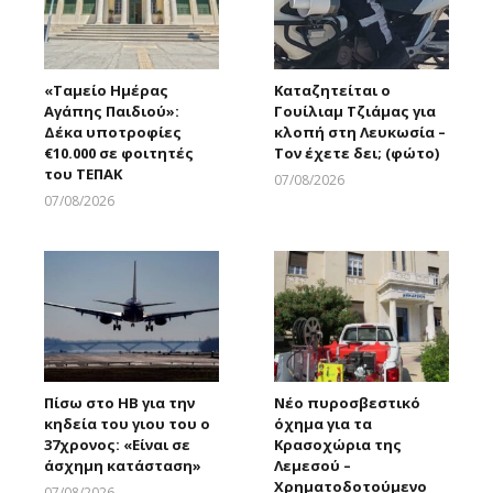
«Ταμείο Ημέρας
Καταζητείται ο
Αγάπης Παιδιού»:
Γουίλιαμ Τζιάμας για
Δέκα υποτροφίες
κλοπή στη Λευκωσία –
€10.000 σε φοιτητές
Τον έχετε δει; (φώτο)
του ΤΕΠΑΚ
07/08/2026
Larnakaonline
07/08/2026
Larnakaonline
Πίσω στο ΗΒ για την
Νέο πυροσβεστικό
κηδεία του γιου του ο
όχημα για τα
37χρονος: «Είναι σε
Κρασοχώρια της
άσχημη κατάσταση»
Λεμεσού –
Χρηματοδοτούμενο
07/08/2026