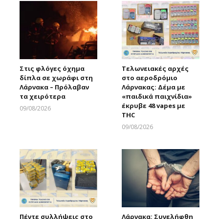
Στις φλόγες όχημα
Τελωνειακές αρχές
δίπλα σε χωράφι στη
στο αεροδρόμιο
Λάρνακα – Πρόλαβαν
Λάρνακας: Δέμα με
τα χειρότερα
«παιδικά παιχνίδια»
έκρυβε 48 vapes με
09/08/2026
THC
Larnakaonline
09/08/2026
Larnakaonline
Πέντε συλλήψεις στο
Λάρνακα: Συνελήφθη