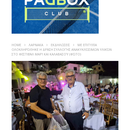
HOME
ΛΑΡΝΑΚΑ
ΕΚΔΗΛΩΣΕΙΣ
ΜΕ ΕΠΙΤΥΧΊΑ
ΟΛΟΚΛΗΡΏΘΗΚΕ Η ΔΡΆΣΗ ΣΥΛΛΟΓΉΣ ΑΝΑΚΥΚΛΏΣΙΜΩΝ ΥΛΙΚΏΝ
ΣΤΟ ΦΕΣΤΙΒΆΛ ΜΑΡΊ ΚΑΙ ΚΑΛΑΒΑΣΟΎ (ΦΏΤΟ)