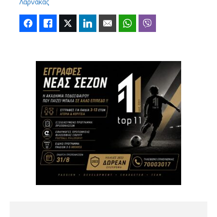
Λάρνακας
Facebook
Like
Twitter
LinkedIn
Email
WhatsApp
Viber