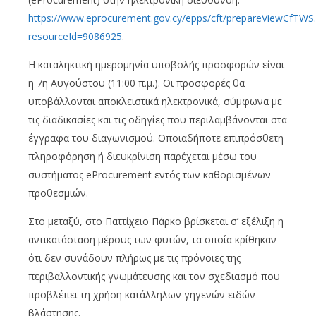
https://www.eprocurement.gov.cy/epps/cft/prepareViewCfTWS
resourceId=9086925
.
Η καταληκτική ημερομηνία υποβολής προσφορών είναι
η 7η Αυγούστου (11:00 π.μ.). Οι προσφορές θα
υποβάλλονται αποκλειστικά ηλεκτρονικά, σύμφωνα με
τις διαδικασίες και τις οδηγίες που περιλαμβάνονται στα
έγγραφα του διαγωνισμού. Οποιαδήποτε επιπρόσθετη
πληροφόρηση ή διευκρίνιση παρέχεται μέσω του
συστήματος eProcurement εντός των καθορισμένων
προθεσμιών.
Στο μεταξύ, στο Παττίχειο Πάρκο βρίσκεται σ’ εξέλιξη η
αντικατάσταση μέρους των φυτών, τα οποία κρίθηκαν
ότι δεν συνάδουν πλήρως με τις πρόνοιες της
περιβαλλοντικής γνωμάτευσης και τον σχεδιασμό που
προβλέπει τη χρήση κατάλληλων γηγενών ειδών
βλάστησης.