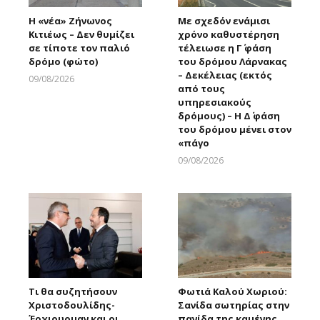
Η «νέα» Ζήνωνος
Με σχεδόν ενάμισι
Κιτιέως – Δεν θυμίζει
χρόνο καθυστέρηση
σε τίποτε τον παλιό
τέλειωσε η Γ΄ φάση
δρόμο (φώτο)
του δρόμου Λάρνακας
– Δεκέλειας (εκτός
09/08/2026
από τους
Larnakaonline
υπηρεσιακούς
δρόμους) – Η Δ΄ φάση
του δρόμου μένει στον
«πάγο
09/08/2026
Larnakaonline
Τι θα συζητήσουν
Φωτιά Καλού Χωριού:
Χριστοδουλίδης-
Σανίδα σωτηρίας στην
Έρχιουρμαν και οι
πανίδα της καμένης