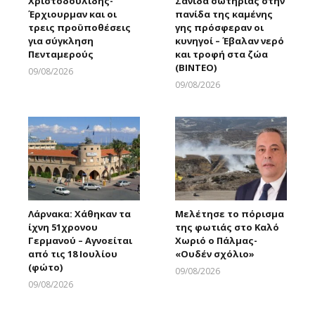
Χριστοδουλίδης-
Σανίδα σωτηρίας στην
Έρχιουρμαν και οι
πανίδα της καμένης
τρεις προϋποθέσεις
γης πρόσφεραν οι
για σύγκληση
κυνηγοί – Έβαλαν νερό
Πενταμερούς
και τροφή στα ζώα
(ΒΙΝΤΕΟ)
09/08/2026
Larnakaonline
09/08/2026
Larnakaonline
Λάρνακα: Χάθηκαν τα
Μελέτησε το πόρισμα
ίχνη 51χρονου
της φωτιάς στο Καλό
Γερμανού – Αγνοείται
Χωριό ο Πάλμας-
από τις 18 Ιουλίου
«Ουδέν σχόλιο»
(φώτο)
09/08/2026
Larnakaonline
09/08/2026
Larnakaonline