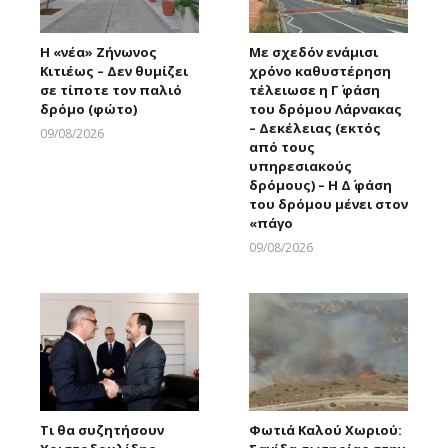
Η «νέα» Ζήνωνος
Με σχεδόν ενάμισι
Κιτιέως – Δεν θυμίζει
χρόνο καθυστέρηση
σε τίποτε τον παλιό
τέλειωσε η Γ΄ φάση
δρόμο (φώτο)
του δρόμου Λάρνακας
– Δεκέλειας (εκτός
09/08/2026
από τους
Larnakaonline
υπηρεσιακούς
δρόμους) – Η Δ΄ φάση
του δρόμου μένει στον
«πάγο
09/08/2026
Larnakaonline
Τι θα συζητήσουν
Φωτιά Καλού Χωριού: