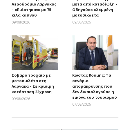
Αεροδρόμιο Λάρνακας
μετά από καταδίωξη –
– «Πιάστηκαν» με 75
Οδηγούσε κλεμμένη
κιλά καπνού
μοτοσικλέτα
09/08/2026
09/08/2026
Larnakaonline
Larnakaonline
Σοβαρό τροχαίο με
Κώστας Κουμής: Τα
μοτοσικλέτα στη
σενάρια
Λάρνακα – Σε κρίσιμη
απομάκρυνσης που
κατάσταση 22χρονη
δεν δικαιολογούσε η
εικόνα του τουρισμού
09/08/2026
Larnakaonline
07/08/2026
Larnakaonline