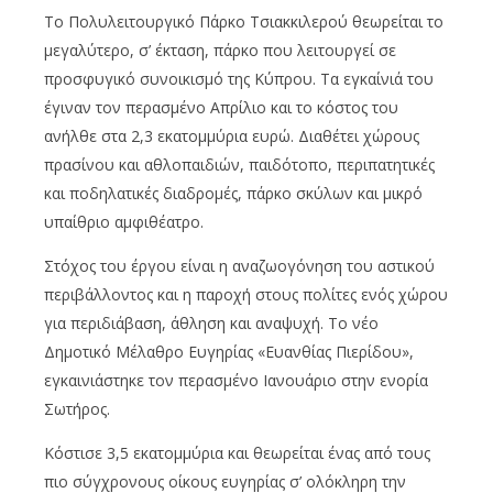
Το Πολυλειτουργικό Πάρκο Τσιακκιλερού θεωρείται το
μεγαλύτερο, σ’ έκταση, πάρκο που λειτουργεί σε
προσφυγικό συνοικισμό της Κύπρου. Τα εγκαίνιά του
έγιναν τον περασμένο Απρίλιο και το κόστος του
ανήλθε στα 2,3 εκατομμύρια ευρώ. Διαθέτει χώρους
πρασίνου και αθλοπαιδιών, παιδότοπο, περιπατητικές
και ποδηλατικές διαδρομές, πάρκο σκύλων και μικρό
υπαίθριο αμφιθέατρο.
Στόχος του έργου είναι η αναζωογόνηση του αστικού
περιβάλλοντος και η παροχή στους πολίτες ενός χώρου
για περιδιάβαση, άθληση και αναψυχή. Το νέο
Δημοτικό Μέλαθρο Ευγηρίας «Ευανθίας Πιερίδου»,
εγκαινιάστηκε τον περασμένο Ιανουάριο στην ενορία
Σωτήρος.
Κόστισε 3,5 εκατομμύρια και θεωρείται ένας από τους
πιο σύγχρονους οίκους ευγηρίας σ’ ολόκληρη την