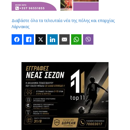
Διαβάστε όλα τα τελευταία νέα της πόλης και επαρχίας
Λάρνακας
Facebook
Like
Twitter
LinkedIn
Email
WhatsApp
Viber