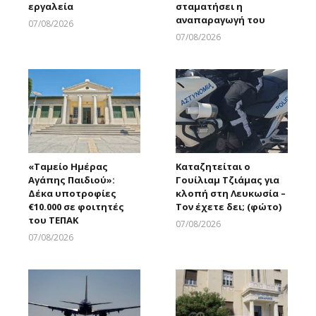
εργαλεία
σταματήσει η
αναπαραγωγή του
07/08/2026
Larnakaonline
07/08/2026
Larnakaonline
«Ταμείο Ημέρας
Καταζητείται ο
Αγάπης Παιδιού»:
Γουίλιαμ Τζιάμας για
Δέκα υποτροφίες
κλοπή στη Λευκωσία –
€10.000 σε φοιτητές
Τον έχετε δει; (φώτο)
του ΤΕΠΑΚ
07/08/2026
Larnakaonline
07/08/2026
Larnakaonline