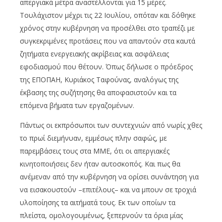
απεργιακά μέτρα αναστέλλονται για 15 μέρες.
Τουλάχιστον μέχρι τις 22 Ιουλίου, οπόταν και δόθηκε
χρόνος στην κυβέρνηση να προσέλθει στο τραπέζι με
συγκεκριμένες προτάσεις που να απαντούν στα καυτά
ζητήματα ενεργειακής ακρίβειας και ασφάλειας
εφοδιασμού που θέτουν. Όπως δήλωσε ο πρόεδρος
της ΕΠΟΠΑΗ, Κυριάκος Ταφούνας, αναλόγως της
έκβασης της συζήτησης θα αποφασιστούν και τα
επόμενα βήματα των εργαζομένων.
Πάντως οι εκπρόσωποι των συντεχνιών από νωρίς χθες
το πρωί διεμήνυαν, εμμέσως πλην σαφώς, με
παρεμβάσεις τους στα ΜΜΕ, ότι οι απεργιακές
κινητοποιήσεις δεν ήταν αυτοσκοπός. Και πως θα
ανέμεναν από την κυβέρνηση να ορίσει συνάντηση για
να εισακουστούν –επιτέλους– και να μπουν σε τροχιά
υλοποίησης τα αιτήματά τους. Εκ των οποίων τα
πλείστα, ομολογουμένως, ξεπερνούν τα όρια μίας