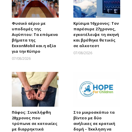
Φυσικό αέριο με
Κρίσιμα 16χρονος: Τον
υποδομές της
παρέσυρε 27χρονος,
Αιγύπτου: Τα επόμενα
εγκατέλειψε τη σκηνή
βήματα της
και βρέθηκε θετικός
ExxonMobil και η αξία
σε αλκοτεστ
για την Κύπρο
07/08/2026
Larnakaonline
07/08/2026
Larnakaonline
Πάφος: Συνελήφθη
Στο μικροσκόπιο τα
28χρονος που
βίντεο με δύο
τρύπωνε σε κατοικίες
ανήλικες σε κρατική
με διαρρηκτικά
δομή – Έκκληση να