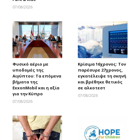
07/08/2026
Larnakaonline
Φυσικό αέριο με
Κρίσιμα 16χρονος: Τον
υποδομές της
παρέσυρε 27χρονος,
Αιγύπτου: Τα επόμενα
εγκατέλειψε τη σκηνή
βήματα της
και βρέθηκε θετικός
ExxonMobil και η αξία
σε αλκοτεστ
για την Κύπρο
07/08/2026
Larnakaonline
07/08/2026
Larnakaonline