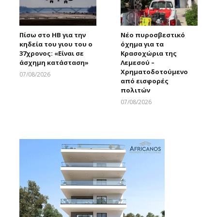
Πίσω στο ΗΒ για την
Νέο πυροσβεστικό
κηδεία του γιου του ο
όχημα για τα
37χρονος: «Είναι σε
Κρασοχώρια της
άσχημη κατάσταση»
Λεμεσού –
Χρηματοδοτούμενο
07/08/2026
από εισφορές
Larnakaonline
πολιτών
07/08/2026
Larnakaonline