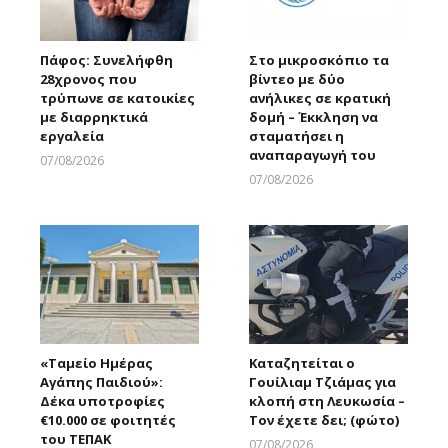
Πάφος: Συνελήφθη
Στο μικροσκόπιο τα
28χρονος που
βίντεο με δύο
τρύπωνε σε κατοικίες
ανήλικες σε κρατική
με διαρρηκτικά
δομή – Έκκληση να
εργαλεία
σταματήσει η
αναπαραγωγή του
07/08/2026
Larnakaonline
07/08/2026
Larnakaonline
«Ταμείο Ημέρας
Καταζητείται ο
Αγάπης Παιδιού»:
Γουίλιαμ Τζιάμας για
Δέκα υποτροφίες
κλοπή στη Λευκωσία –
€10.000 σε φοιτητές
Τον έχετε δει; (φώτο)
του ΤΕΠΑΚ
07/08/2026