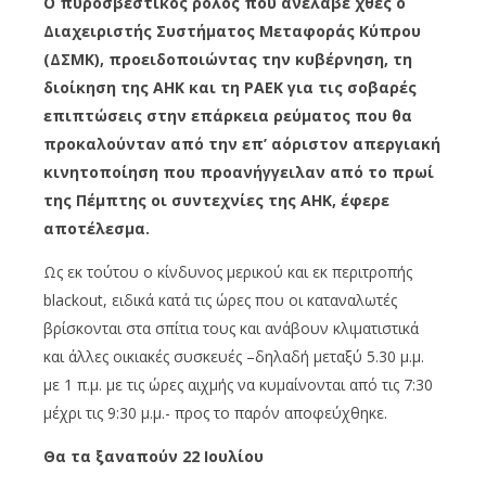
Ο πυροσβεστικός ρόλος που ανέλαβε χθες ο
Διαχειριστής Συστήματος Μεταφοράς Κύπρου
(ΔΣΜΚ), προειδοποιώντας την κυβέρνηση, τη
διοίκηση της ΑΗΚ και τη ΡΑΕΚ για τις σοβαρές
επιπτώσεις στην επάρκεια ρεύματος που θα
προκαλούνταν από την επ’ αόριστον απεργιακή
κινητοποίηση που προανήγγειλαν από το πρωί
της Πέμπτης οι συντεχνίες της ΑΗΚ, έφερε
αποτέλεσμα.
Ως εκ τούτου ο κίνδυνος μερικού και εκ περιτροπής
blackout, ειδικά κατά τις ώρες που οι καταναλωτές
βρίσκονται στα σπίτια τους και ανάβουν κλιματιστικά
και άλλες οικιακές συσκευές –δηλαδή μεταξύ 5.30 μ.μ.
με 1 π.μ. με τις ώρες αιχμής να κυμαίνονται από τις 7:30
μέχρι τις 9:30 μ.μ.- προς το παρόν αποφεύχθηκε.
Θα τα ξαναπούν 22 Ιουλίου