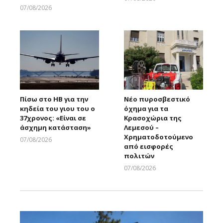
Larnakaonline
07/08/2026
Larnakaonline
Πίσω στο ΗΒ για την
Νέο πυροσβεστικό
κηδεία του γιου του ο
όχημα για τα
37χρονος: «Είναι σε
Κρασοχώρια της
άσχημη κατάσταση»
Λεμεσού –
Χρηματοδοτούμενο
07/08/2026
από εισφορές
Larnakaonline
πολιτών
07/08/2026
Larnakaonline