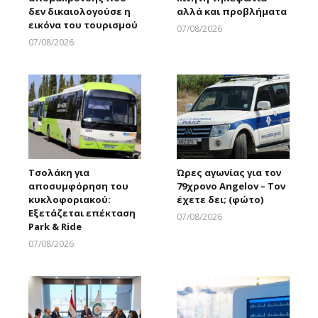
δεν δικαιολογούσε η
αλλά και προβλήματα
εικόνα του τουρισμού
07/08/2026
Larnakaonline
07/08/2026
Larnakaonline
Τσολάκη για
Ώρες αγωνίας για τον
αποσυμφόρηση του
79χρονο Angelov – Τον
κυκλοφοριακού:
έχετε δει; (φώτο)
Εξετάζεται επέκταση
07/08/2026
Park & Ride
Larnakaonline
07/08/2026
Larnakaonline