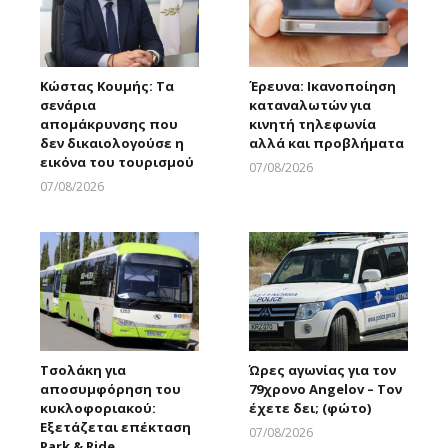
Κώστας Κουμής: Τα
Έρευνα: Ικανοποίηση
σενάρια
καταναλωτών για
απομάκρυνσης που
κινητή τηλεφωνία
δεν δικαιολογούσε η
αλλά και προβλήματα
εικόνα του τουρισμού
07/08/2026
Larnakaonline
07/08/2026
Larnakaonline
Τσολάκη για
Ώρες αγωνίας για τον
αποσυμφόρηση του
79χρονο Angelov – Τον
κυκλοφοριακού:
έχετε δει; (φώτο)
Εξετάζεται επέκταση
07/08/2026
Park & Ride
Larnakaonline