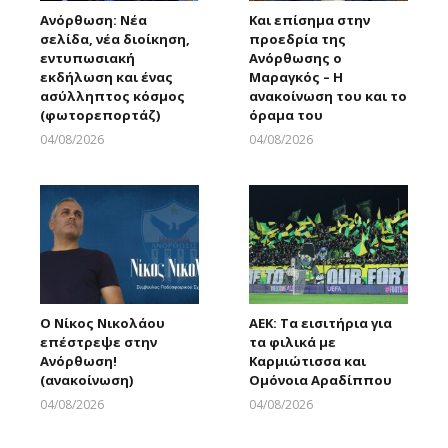
Ανόρθωση: Νέα
Και επίσημα στην
σελίδα, νέα διοίκηση,
προεδρία της
εντυπωσιακή
Ανόρθωσης ο
εκδήλωση και ένας
Μαραγκός – Η
ασύλληπτος κόσμος
ανακοίνωση του και το
(φωτορεπορτάζ)
όραμα του
04/08/2026
04/08/2026
Larnakaonline
Larnakaonline
Ο Νίκος Νικολάου
ΑΕΚ: Τα εισιτήρια για
επέστρεψε στην
τα φιλικά με
Ανόρθωση!
Καρμιώτισσα και
(ανακοίνωση)
Ομόνοια Αραδίππου
04/08/2026
04/08/2026
Larnakaonline
Larnakaonline