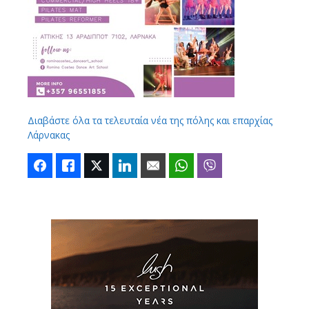
Διαβάστε όλα τα τελευταία νέα της πόλης και επαρχίας
Λάρνακας
Facebook
Like
Twitter
LinkedIn
Email
WhatsApp
Viber