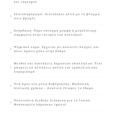
και captagon
Ελαιοπαραγωγοί: Αισιόδοξοι αλλά με το βλέμμα
στις βροχές
Ανόρθωση: Πήρε επίσημη μορφή η μεγαλύτερη
συμφωνία στην ιστορία του συλλόγου!
Ψηφιακό ευρώ: Έρχεται με ανοικτές πληγές και
δίνει πρώτο ρόλο στην Κύπρο
Μισθοί και συντάξεις δημοσίων υπαλλήλων: Έτσι
μπορείς να αλλάξεις online τον τραπεζικό σου
λογαριασμό
ΠτΔ προς νέα μέλη Κυβέρνησης: Μηδενική
πίστωση χρόνου – Δουλειά 24 ώρες το 24ωρο
Πλατινένια διεθνής διάκριση για το Γενικό
Νοσοκομείο Λάρνακας (φώτο)