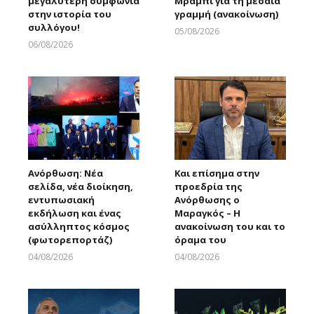
μεγαλύτερη συμφωνία
Μράμπι για τη μεσαία
στην ιστορία του
γραμμή (ανακοίνωση)
συλλόγου!
05/08/2026
Larnakaonline
06/08/2026
Larnakaonline
Ανόρθωση: Νέα
Και επίσημα στην
σελίδα, νέα διοίκηση,
προεδρία της
εντυπωσιακή
Ανόρθωσης ο
εκδήλωση και ένας
Μαραγκός – Η
ασύλληπτος κόσμος
ανακοίνωση του και το
(φωτορεπορτάζ)
όραμα του
04/08/2026
04/08/2026
Larnakaonline
Larnakaonline