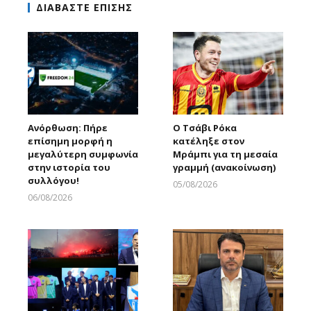
ΔΙΑΒΑΣΤΕ ΕΠΙΣΗΣ
Ανόρθωση: Πήρε
Ο Τσάβι Ρόκα
επίσημη μορφή η
κατέληξε στον
μεγαλύτερη συμφωνία
Μράμπι για τη μεσαία
στην ιστορία του
γραμμή (ανακοίνωση)
συλλόγου!
05/08/2026
Larnakaonline
06/08/2026
Larnakaonline