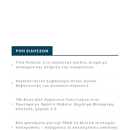
ΡΟΗ ΕΙΔΗΣΕΩΝ
Τίνα Παύλου: Στο επίκεντρο παιδιά, άτομα με
αναπηρία και στήριξη της οικογένειας
Αυγουστιάτικο ξεφάντωμα στους Αγίους
Βαβατσινιάς τον Δεκαπενταύγουστο
10ο Φεστιβάλ Αγροτικού Πολιτισμού στον
Πρωταρά με Χρήστο Θηβαίο, Δημήτρη Μεσημέρη,
παλουζέ, χορούς κ.ά.
Νέο φαινόμενο για την ΥΚΑΝ τα 60 κιλά στελεχών
παπαρούνας – Αυξημένες οι κατασχέσεις κοκαΐνης