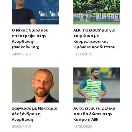
Ο Νίκος Νικολάου
ΑΕΚ: Τα εισιτήρια για
επέστρεψε στην
τα φιλικά με
Ανόρθωση!
Καρμιώτισσα και
(ανακοίνωση)
Ομόνοια Αραδίππου
04/08/2026
04/08/2026
Larnakaonline
Larnakaonline
Ξάφνιασε με Νεκτάριο
Αυτά είναι τα φιλικά
Αλεξάνδρου η
που θα δώσει στην
Ανόρθωση
Κύπρο η ΑΕΚ
03/08/2026
03/08/2026
Larnakaonline
Larnakaonline