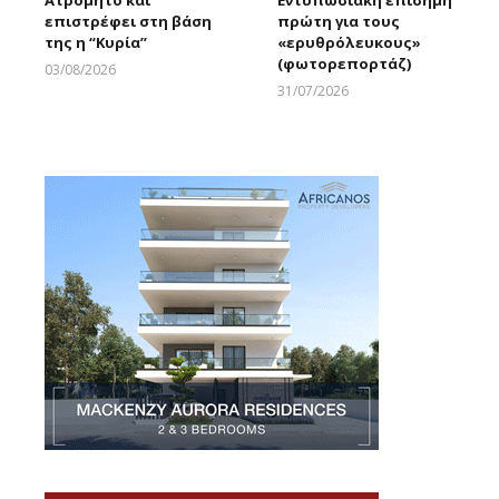
Ατρόμητο και
Εντυπωσιακή επίσημη
επιστρέφει στη βάση
πρώτη για τους
της η “Κυρία”
«ερυθρόλευκους»
(φωτορεπορτάζ)
03/08/2026
Larnakaonline
31/07/2026
Larnakaonline