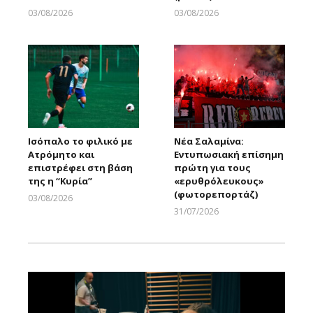
03/08/2026
03/08/2026
Larnakaonline
Larnakaonline
Ισόπαλο το φιλικό με
Νέα Σαλαμίνα:
Ατρόμητο και
Εντυπωσιακή επίσημη
επιστρέφει στη βάση
πρώτη για τους
της η “Κυρία”
«ερυθρόλευκους»
(φωτορεπορτάζ)
03/08/2026
Larnakaonline
31/07/2026
Larnakaonline