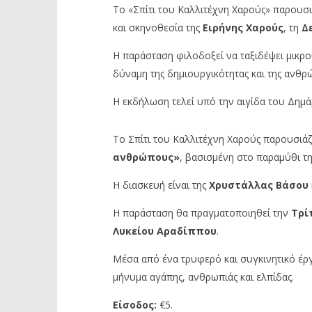
Το «Σπίτι του Καλλιτέχνη Χαρούς» παρουσι
και σκηνοθεσία της
Ειρήνης Χαρούς
, τη
Δε
Η παράσταση φιλοδοξεί να ταξιδέψει μικρο
δύναμη της δημιουργικότητας και της ανθρώ
Η εκδήλωση τελεί υπό την αιγίδα του Δημ
Το Σπίτι του Καλλιτέχνη Χαρούς παρουσιάζ
ανθρώπους»
, βασισμένη στο παραμύθι τ
Η διασκευή είναι της
Χρυστάλλας Βάσου
Η παράσταση θα πραγματοποιηθεί την
Τρίτ
Λυκείου Αραδίππου
.
Μέσα από ένα τρυφερό και συγκινητικό έργ
μήνυμα αγάπης, ανθρωπιάς και ελπίδας.
Είσοδος:
€5.