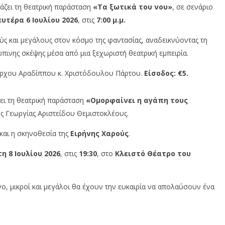
άζει τη θεατρική παράσταση
«Τα ξωτικά του νου»
, σε σενάριο
υτέρα 6 Ιουλίου 2026
, στις
7:00 μ.μ.
ύς και μεγάλους στον κόσμο της φαντασίας, αναδεικνύοντας τη
πινης σκέψης μέσα από μια ξεχωριστή θεατρική εμπειρία.
άρχου Αραδίππου κ. Χριστόδουλου Πάρτου.
Είσοδος: €5.
ει τη θεατρική παράσταση
«Ομορφαίνει η αγάπη τους
ης Γεωργίας Αριστείδου Θεμιστοκλέους.
και η σκηνοθεσία της
Ειρήνης Χαρούς
.
η 8 Ιουλίου 2026
, στις
19:30
, στο
Κλειστό Θέατρο του
ο, μικροί και μεγάλοι θα έχουν την ευκαιρία να απολαύσουν ένα