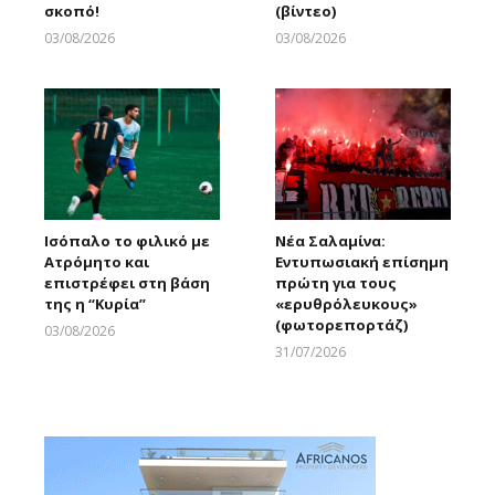
σκοπό!
(βίντεο)
03/08/2026
03/08/2026
Larnakaonline
Larnakaonline
Ισόπαλο το φιλικό με
Νέα Σαλαμίνα:
Ατρόμητο και
Εντυπωσιακή επίσημη
επιστρέφει στη βάση
πρώτη για τους
της η “Κυρία”
«ερυθρόλευκους»
(φωτορεπορτάζ)
03/08/2026
Larnakaonline
31/07/2026
Larnakaonline