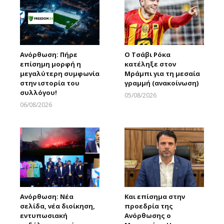
Ανόρθωση: Πήρε
Ο Τσάβι Ρόκα
επίσημη μορφή η
κατέληξε στον
μεγαλύτερη συμφωνία
Μράμπι για τη μεσαία
στην ιστορία του
γραμμή (ανακοίνωση)
συλλόγου!
05/08/2026
Larnakaonline
06/08/2026
Larnakaonline
Ανόρθωση: Νέα
Και επίσημα στην
σελίδα, νέα διοίκηση,
προεδρία της
εντυπωσιακή
Ανόρθωσης ο