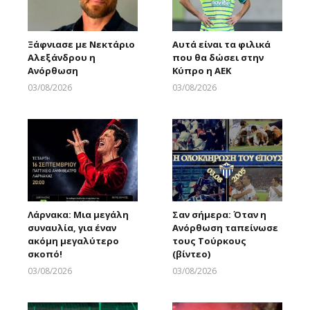
Ξάφνιασε με Νεκτάριο
Αυτά είναι τα φιλικά
Αλεξάνδρου η
που θα δώσει στην
Ανόρθωση
Κύπρο η ΑΕΚ
03/08/2026
03/08/2026
Larnakaonline
Larnakaonline
Λάρνακα: Μια μεγάλη
Σαν σήμερα: Όταν η
συναυλία, για έναν
Ανόρθωση ταπείνωσε
ακόμη μεγαλύτερο
τους Τούρκους
σκοπό!
(βίντεο)
03/08/2026
03/08/2026
Larnakaonline
Larnakaonline