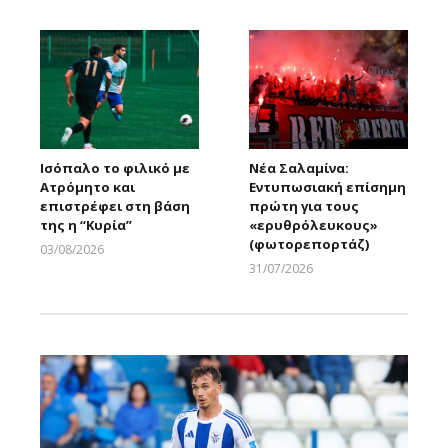
Ισόπαλο το φιλικό με
Νέα Σαλαμίνα:
Ατρόμητο και
Εντυπωσιακή επίσημη
επιστρέφει στη βάση
πρώτη για τους
της η “Κυρία”
«ερυθρόλευκους»
(φωτορεπορτάζ)
03/08/2026
Larnakaonline
31/07/2026
Larnakaonline