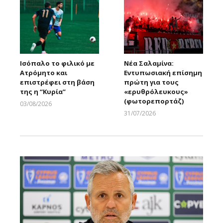
Ισόπαλο το φιλικό με
Νέα Σαλαμίνα:
Ατρόμητο και
Εντυπωσιακή επίσημη
επιστρέφει στη βάση
πρώτη για τους
της η “Κυρία”
«ερυθρόλευκους»
(φωτορεπορτάζ)
03/08/2026
Larnakaonline
31/07/2026
Larnakaonline