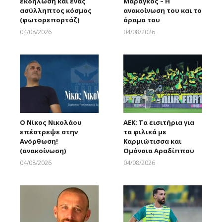
εκδήλωση και ένας
Μαραγκός – Η
ασύλληπτος κόσμος
ανακοίνωση του και το
(φωτορεπορτάζ)
όραμα του
04/08/2026
04/08/2026
Larnakaonline
Larnakaonline
Ο Νίκος Νικολάου
ΑΕΚ: Τα εισιτήρια για
επέστρεψε στην
τα φιλικά με
Ανόρθωση!
Καρμιώτισσα και
(ανακοίνωση)
Ομόνοια Αραδίππου
04/08/2026
04/08/2026
Larnakaonline
Larnakaonline