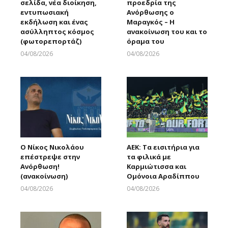
σελίδα, νέα διοίκηση,
προεδρία της
εντυπωσιακή
Ανόρθωσης ο
εκδήλωση και ένας
Μαραγκός – Η
ασύλληπτος κόσμος
ανακοίνωση του και το
(φωτορεπορτάζ)
όραμα του
04/08/2026
04/08/2026
Larnakaonline
Larnakaonline
Ο Νίκος Νικολάου
ΑΕΚ: Τα εισιτήρια για
επέστρεψε στην
τα φιλικά με
Ανόρθωση!
Καρμιώτισσα και
(ανακοίνωση)
Ομόνοια Αραδίππου
04/08/2026
04/08/2026
Larnakaonline
Larnakaonline