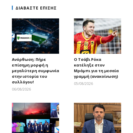
ΔΙΑΒΑΣΤΕ ΕΠΙΣΗΣ
Ανόρθωση: Πήρε
Ο Τσάβι Ρόκα
επίσημη μορφή η
κατέληξε στον
μεγαλύτερη συμφωνία
Μράμπι για τη μεσαία
στην ιστορία του
γραμμή (ανακοίνωση)
συλλόγου!
05/08/2026
Larnakaonline
06/08/2026
Larnakaonline