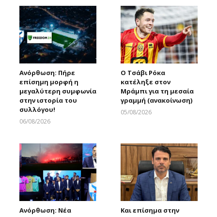
Ανόρθωση: Πήρε
Ο Τσάβι Ρόκα
επίσημη μορφή η
κατέληξε στον
μεγαλύτερη συμφωνία
Μράμπι για τη μεσαία
στην ιστορία του
γραμμή (ανακοίνωση)
συλλόγου!
05/08/2026
Larnakaonline
06/08/2026
Larnakaonline
Ανόρθωση: Νέα
Και επίσημα στην