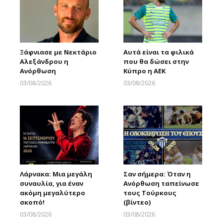
Ξάφνιασε με Νεκτάριο
Αυτά είναι τα φιλικά
Αλεξάνδρου η
που θα δώσει στην
Ανόρθωση
Κύπρο η ΑΕΚ
03/08/2026
03/08/2026
Larnakaonline
Larnakaonline
Λάρνακα: Μια μεγάλη
Σαν σήμερα: Όταν η
συναυλία, για έναν
Ανόρθωση ταπείνωσε
ακόμη μεγαλύτερο
τους Τούρκους
σκοπό!
(βίντεο)
03/08/2026
03/08/2026
Larnakaonline
Larnakaonline