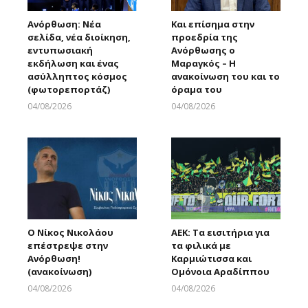
Ανόρθωση: Νέα
Και επίσημα στην
σελίδα, νέα διοίκηση,
προεδρία της
εντυπωσιακή
Ανόρθωσης ο
εκδήλωση και ένας
Μαραγκός – Η
ασύλληπτος κόσμος
ανακοίνωση του και το
(φωτορεπορτάζ)
όραμα του
04/08/2026
04/08/2026
Larnakaonline
Larnakaonline
Ο Νίκος Νικολάου
ΑΕΚ: Τα εισιτήρια για
επέστρεψε στην
τα φιλικά με
Ανόρθωση!
Καρμιώτισσα και
(ανακοίνωση)
Ομόνοια Αραδίππου
04/08/2026
04/08/2026
Larnakaonline
Larnakaonline