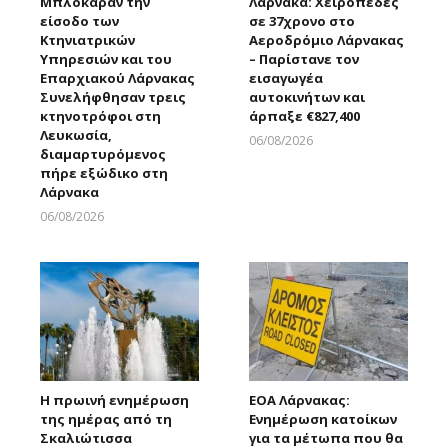
Μπλόκαραν την
Λάρνακα: Χειροπέδες
είσοδο των
σε 37χρονο στο
Κτηνιατρικών
Αεροδρόμιο Λάρνακας
Υπηρεσιών και του
– Παρίστανε τον
Επαρχιακού Λάρνακας
εισαγωγέα
Συνελήφθησαν τρεις
αυτοκινήτων και
κτηνοτρόφοι στη
άρπαξε €827,400
Λευκωσία,
06/08/2026
διαμαρτυρόμενος
Larnakaonline
πήρε εξώδικο στη
Λάρνακα
06/08/2026
Larnakaonline
Η πρωινή ενημέρωση
ΕΟΑ Λάρνακας:
της ημέρας από τη
Ενημέρωση κατοίκων
Σκαλιώτισσα
για τα μέτωπα που θα