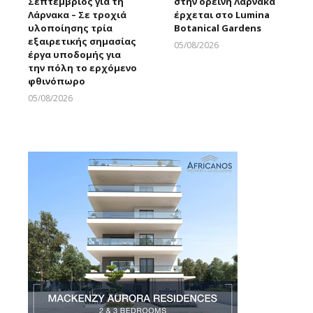
Σεπτέμβριος για τη
στην ορεινή Λάρνακα
Λάρνακα – Σε τροχιά
έρχεται στο Lumina
υλοποίησης τρία
Botanical Gardens
εξαιρετικής σημασίας
05/08/2026
έργα υποδομής για
Larnakaonline
την πόλη το ερχόμενο
φθινόπωρο
05/08/2026
Larnakaonline