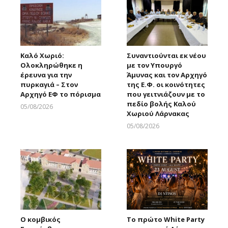
Καλό Χωριό:
Συναντιούνται εκ νέου
Ολοκληρώθηκε η
με τον Υπουργό
έρευνα για την
Άμυνας και τον Αρχηγό
πυρκαγιά – Στον
της Ε.Φ. οι κοινότητες
Αρχηγό ΕΦ το πόρισμα
που γειτνιάζουν με το
πεδίο βολής Καλού
05/08/2026
Χωριού Λάρνακας
Larnakaonline
05/08/2026
Larnakaonline
Ο κομβικός
Το πρώτο White Party