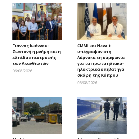
Γιάννος Ιωάννου:
CMMI και Navalt
Ζωντανή η μνήμη και η
υπέγραψαν στη
ελπίδα επιστροφής
Λάρνακα τη συμφωνία
των Ακανθιωτών
για τα πρώτα ηλιακά-
ηλεκτρικά επιβατηγά
06/08/2026
σκάφη της Κύπρου
Larnakaonline
06/08/2026
Larnakaonline