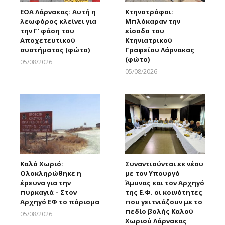
ΕΟΑ Λάρνακας: Αυτή η
Κτηνοτρόφοι:
λεωφόρος κλείνει για
Μπλόκαραν την
την Γ’ φάση του
είσοδο του
Αποχετευτικού
Κτηνιατρικού
συστήματος (φώτο)
Γραφείου Λάρνακας
(φώτο)
05/08/2026
Larnakaonline
05/08/2026
Larnakaonline
Καλό Χωριό:
Συναντιούνται εκ νέου
Ολοκληρώθηκε η
με τον Υπουργό
έρευνα για την
Άμυνας και τον Αρχηγό
πυρκαγιά – Στον
της Ε.Φ. οι κοινότητες
Αρχηγό ΕΦ το πόρισμα
που γειτνιάζουν με το
πεδίο βολής Καλού
05/08/2026
Χωριού Λάρνακας
Larnakaonline