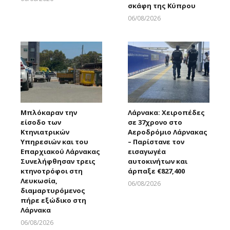
σκάφη της Κύπρου
Larnakaonline
06/08/2026
Larnakaonline
Μπλόκαραν την
Λάρνακα: Χειροπέδες
είσοδο των
σε 37χρονο στο
Κτηνιατρικών
Αεροδρόμιο Λάρνακας
Υπηρεσιών και του
– Παρίστανε τον
Επαρχιακού Λάρνακας
εισαγωγέα
Συνελήφθησαν τρεις
αυτοκινήτων και
κτηνοτρόφοι στη
άρπαξε €827,400
Λευκωσία,
06/08/2026
διαμαρτυρόμενος
Larnakaonline
πήρε εξώδικο στη
Λάρνακα
06/08/2026