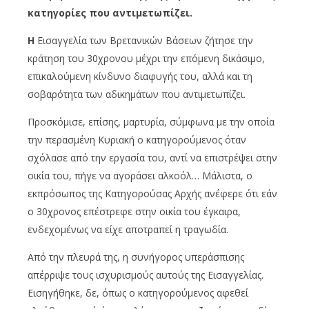
κατηγορίες
π
ου
αντι
μ
ετω
π
ίζει
.
Η
Εισαγγελία των Βρετανικών Βάσεων ζήτησε την
κράτηση του 30χρονου μέχρι την επόμενη δικάσιμο,
επικαλούμενη κίνδυνο διαφυγής του, αλλά και τη
σοβαρότητα των αδικημάτων που αντιμετωπίζει.
Προσκόμισε, επίσης, μαρτυρία, σύμφωνα με την οποία
την περασμένη Κυριακή ο κατηγορούμενος όταν
σχόλασε από την εργασία του, αντί να επιστρέψει στην
οικία του, πήγε να αγοράσει αλκοόλ… Μάλιστα, ο
εκπρόσωπος της Κατηγορούσας Αρχής ανέφερε ότι εάν
ο 30χρονος επέστρεφε στην οικία του έγκαιρα,
ενδεχομένως να είχε αποτραπεί η τραγωδία.
Από την πλευρά της, η συνήγορος υπεράσπισης
απέρριψε τους ισχυρισμούς αυτούς της Εισαγγελίας.
Εισηγήθηκε, δε, όπως ο κατηγορούμενος αφεθεί