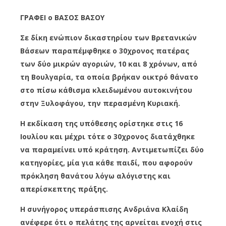
ΓΡΑΦΕΙ ο
ΒΑΣΟΣ ΒΑΣΟΥ
Σε
δίκη
ενώπιον
δικαστηρίου
των
Βρετανικών
Βάσεων
π
αρα
π
έ
μ
φθηκε
ο
30
χρονος
π
ατέρας
των
δύο
μ
ικρών
αγοριών
, 10
και
8
χρόνων
,
από
τη
Βουλγαρία
,
τα
ο
π
οία
βρήκαν
οικτρό
θάνατο
στο
π
ίσω
κάθισ
μ
α
κλειδω
μ
ένου
αυτοκινήτου
στην
Ξυλοφάγου
,
την
π
ερασ
μ
ένη
Κυριακή
.
Η
εκδίκαση
της
υ
π
όθεσης
ορίστηκε
στις
16
Ιουλίου
και
μ
έχρι
τότε
ο
30
χρονος
διατάχθηκε
να
π
αρα
μ
είνει
υ
π
ό
κράτηση
.
Αντι
μ
ετω
π
ίζει
δύο
κατηγορίες
, μ
ία
για
κάθε
π
αιδί
, π
ου
αφορούν
π
ρόκληση
θανάτου
λόγω
αλόγιστης
και
α
π
ερίσκε
π
της
π
ράξης
.
Η
συνήγορος
υ
π
εράσ
π
ισης
Ανδριάνα
Κλαίδη
ανέφερε
ότι
ο
π
ελάτης
της
αρνείται
ενοχή
στις