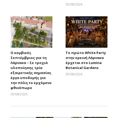
05/08/2026
Larnakaonline
Ο κομβικός
Το πρώτο White Party
Σεπτέμβριος για τη
στην ορεινή Λάρνακα
Λάρνακα – Σε τροχιά
έρχεται στο Lumina
υλοποίησης τρία
Botanical Gardens
εξαιρετικής σημασίας
05/08/2026
έργα υποδομής για
Larnakaonline
την πόλη το ερχόμενο
φθινόπωρο
05/08/2026
Larnakaonline