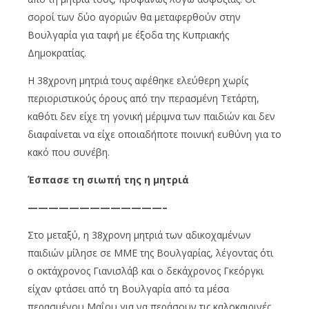
σοροί των δύο αγοριών θα μεταφερθούν στην
Βουλγαρία για ταφή με έξοδα της Κυπριακής
Δημοκρατίας.
Η 38χρονη μητριά τους αφέθηκε ελεύθερη χωρίς
περιοριστικούς όρους από την περασμένη Τετάρτη,
καθότι δεν είχε τη γονική μέριμνα των παιδιών και δεν
διαφαίνεται να είχε οποιαδήποτε ποινική ευθύνη για το
κακό που συνέβη.
Έσ
π
ασε
τη
σιω
π
ή
της
η
μ
ητριά
—————————————–
Στο μεταξύ, η 38χρονη μητριά των αδικοχαμένων
παιδιών μίλησε σε ΜΜΕ της Βουλγαρίας, λέγοντας ότι
ο οκτάχρονος Γιανισλάβ και ο δεκάχρονος Γκεόργκι
είχαν φτάσει από τη Βουλγαρία από τα μέσα
περασμένου Μαΐου για να περάσουν τις καλοκαιρινές