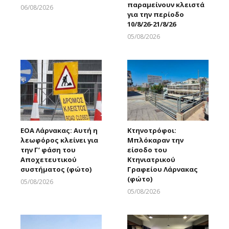
παραμείνουν κλειστά
06/08/2026
για την περίοδο
Larnakaonline
10/8/26-21/8/26
05/08/2026
Larnakaonline
ΕΟΑ Λάρνακας: Αυτή η
Κτηνοτρόφοι:
λεωφόρος κλείνει για
Μπλόκαραν την
την Γ’ φάση του
είσοδο του
Αποχετευτικού
Κτηνιατρικού
συστήματος (φώτο)
Γραφείου Λάρνακας
(φώτο)
05/08/2026
Larnakaonline
05/08/2026
Larnakaonline