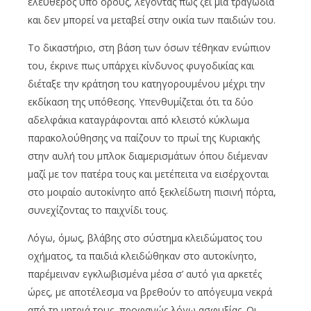
ελεύθερος υπό όρους, λέγοντας πως ζει μία τραγωδία
και δεν μπορεί να μεταβεί στην οικία των παιδιών του.
Το δικαστήριο, στη βάση των όσων τέθηκαν ενώπιον
του, έκρινε πως υπάρχει κίνδυνος φυγοδικίας και
διέταξε την κράτηση του κατηγορουμένου μέχρι την
εκδίκαση της υπόθεσης. Υπενθυμίζεται ότι τα δύο
αδελφάκια καταγράφονται από κλειστό κύκλωμα
παρακολούθησης να παίζουν το πρωί της Κυριακής
στην αυλή του μπλοκ διαμερισμάτων όπου διέμεναν
μαζί με τον πατέρα τους και μετέπειτα να εισέρχονται
στο μοιραίο αυτοκίνητο από ξεκλείδωτη πισινή πόρτα,
συνεχίζοντας το παιχνίδι τους.
Λόγω, όμως, βλάβης στο σύστημα κλειδώματος του
οχήματος, τα παιδιά κλειδώθηκαν στο αυτοκίνητο,
παρέμειναν εγκλωβισμένα μέσα σ’ αυτό για αρκετές
ώρες, με αποτέλεσμα να βρεθούν το απόγευμα νεκρά
από τη μητριά τους, προφανώς λόγω ασφυξίας. Οι