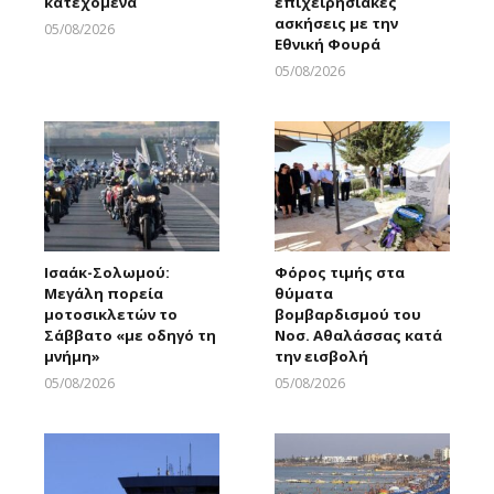
κατεχόμενα
επιχειρησιακές
ασκήσεις με την
05/08/2026
Εθνική Φουρά
Larnakaonline
05/08/2026
Larnakaonline
Ισαάκ-Σολωμού:
Φόρος τιμής στα
Μεγάλη πορεία
θύματα
μοτοσικλετών το
βομβαρδισμού του
Σάββατο «με οδηγό τη
Νοσ. Αθαλάσσας κατά
μνήμη»
την εισβολή
05/08/2026
05/08/2026
Larnakaonline
Larnakaonline