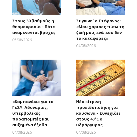
Στους 39 βαθμούς η
Συγκινεί ο Στέφανος:
θερμοκρασία – Πότε
«Μου χάρισες πίσω τη
αναμένονται βροχές
ζωή μου, ενώ εσύ δεν
τα κατάφερες»
05/08/2026
Larnakaonline
04/08/2026
Larnakaonline
«Καμπανάκι» για το
Νέα κίτρινη
ΓεΣΥ: Αδυναμίες,
προειδοποίηση για
υπερβολικές
καύσωνα – Συνεχίζει
παραπομπές και
στους 40°C ο
αυξημένα έξοδα
υδράργυρος
04/08/2026
04/08/2026
Larnakaonline
Larnakaonline