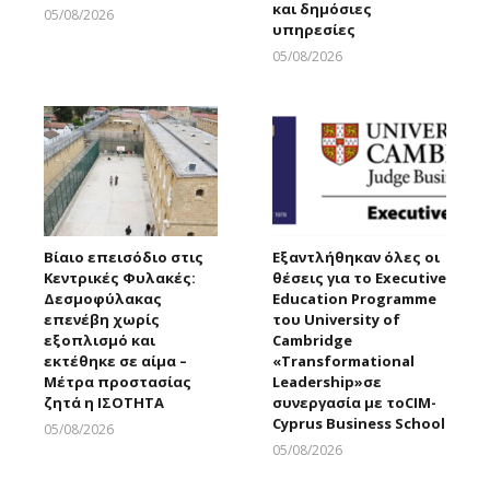
και δημόσιες
05/08/2026
υπηρεσίες
Larnakaonline
05/08/2026
Larnakaonline
Βίαιο επεισόδιο στις
Εξαντλήθηκαν όλες οι
Κεντρικές Φυλακές:
θέσεις για το Executive
Δεσμοφύλακας
Education Programme
επενέβη χωρίς
του University of
εξοπλισμό και
Cambridge
εκτέθηκε σε αίμα –
«Transformational
Μέτρα προστασίας
Leadership»σε
ζητά η ΙΣΟΤΗΤΑ
συνεργασία με τοCIM-
Cyprus Business School
05/08/2026
Larnakaonline
05/08/2026
Larnakaonline