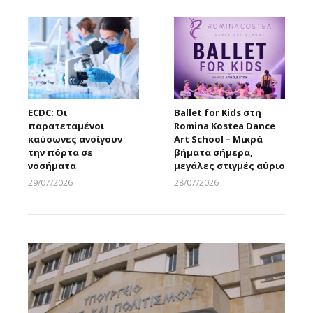
ECDC: Οι
Ballet for Kids στη
παρατεταμένοι
Romina Kostea Dance
καύσωνες ανοίγουν
Art School – Μικρά
την πόρτα σε
βήματα σήμερα,
νοσήματα
μεγάλες στιγμές αύριο
29/07/2026
28/07/2026
Larnakaonline
Larnakaonline