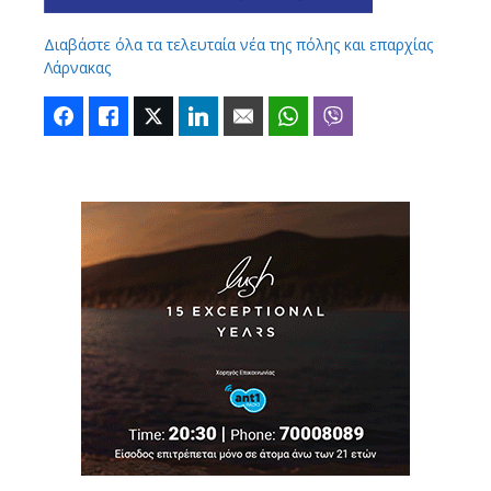
Διαβάστε όλα τα τελευταία νέα της πόλης και επαρχίας
Λάρνακας
Facebook
Like
Twitter
LinkedIn
Email
WhatsApp
Viber