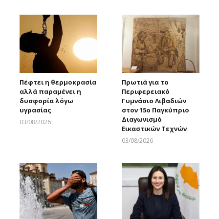
Πέφτει η θερμοκρασία
Πρωτιά για το
αλλά παραμένει η
Περιφερειακό
δυσφορία λόγω
Γυμνάσιο Λιβαδιών
υγρασίας
στον 15ο Παγκύπριο
Διαγωνισμό
03/08/2026
Εικαστικών Τεχνών
Larnakaonline
03/08/2026
Larnakaonline