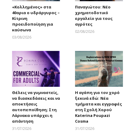
«Κολλημένος» στα
Παναγιώτου: Νέο
40αρια ο υδράργυρος –
χρηματοδοτικό
Κίτρινη
εργαλείο για τους
προειδοποίηση για
αγρότες
καύσωνα
02/08/2026
Larnakaonline
03/08/2026
Larnakaonline
Θέλεις να γυμναστείς,
Η αγάπη για τον χορό
να διασκεδάσεις και να
ξεκινά εδώ: Νέα
αποκτήσεις
τμήματα και εγγραφές
αυτοπεποίθηση; Στη
στη Σχολή Χορού
Λάρνακα υπάρχει η
Katerina Poupazi
απάντηση
Cosma
31/07/2026
31/07/2026
Larnakaonline
Larnakaonline