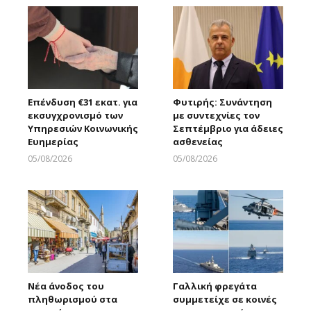
Επένδυση €31 εκατ. για
Φυτιρής: Συνάντηση
εκσυγχρονισμό των
με συντεχνίες τον
Υπηρεσιών Κοινωνικής
Σεπτέμβριο για άδειες
Ευημερίας
ασθενείας
05/08/2026
05/08/2026
Larnakaonline
Larnakaonline
Νέα άνοδος του
Γαλλική φρεγάτα
πληθωρισμού στα
συμμετείχε σε κοινές