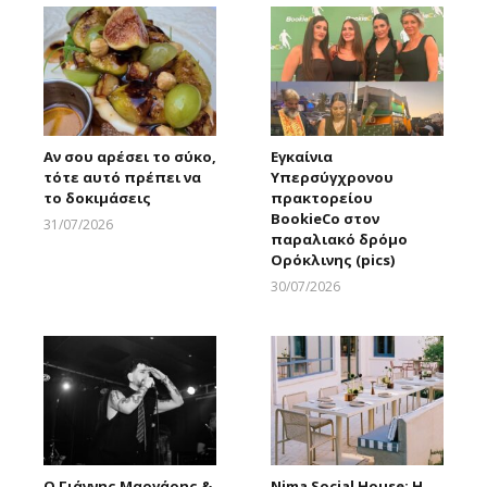
Αν σου αρέσει το σύκο,
Εγκαίνια
τότε αυτό πρέπει να
Υπερσύγχρονου
το δοκιμάσεις
πρακτορείου
BookieCo στον
31/07/2026
παραλιακό δρόμο
Larnakaonline
Ορόκλινης (pics)
30/07/2026
Larnakaonline
Ο Γιάννης Μαργάρης &
Nima Social House: Η