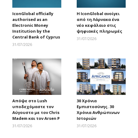
IconGlobal officially
Η IconGlobal ανοίγει
authorised as an
από τη Λάρνακα ένα
Electronic Money
νέο κεφάλαιο στις
Institution by the
ψηφιακές πληρωμές
Central Bank of Cyprus
31/07/2026
Larnakaonline
31/07/2026
Larnakaonline
Απόψε στο Lush
30 Χρόνια
υποδεχόμαστε τον
Εμπιστοσύνης. 30
Αύγουστο με τον Chris
Χρόνια Ανθρώπινων
Madem και τον Arsen P
Ιστοριών
31/07/2026
31/07/2026
Larnakaonline
Larnakaonline