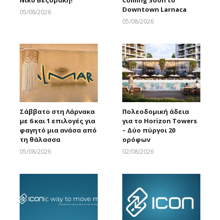
Downtown Larnaca
05/08/2026
Larnakaonline
05/08/2026
Larnakaonline
Σάββατο στη Λάρνακα
Πολεοδομική άδεια
με 6 και 1 επιλογές για
για το Horizon Towers
φαγητό μια ανάσα από
– Δύο πύργοι 20
τη θάλασσα
ορόφων
05/08/2026
02/08/2026
Larnakaonline
Larnakaonline