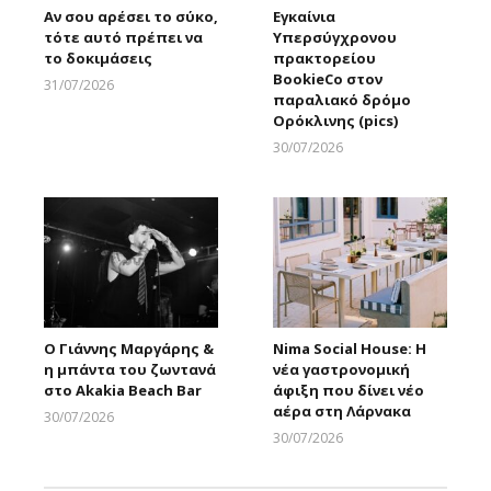
Αν σου αρέσει το σύκο,
Εγκαίνια
τότε αυτό πρέπει να
Υπερσύγχρονου
το δοκιμάσεις
πρακτορείου
BookieCo στον
31/07/2026
παραλιακό δρόμο
Larnakaonline
Ορόκλινης (pics)
30/07/2026
Larnakaonline
Ο Γιάννης Μαργάρης &
Nima Social House: Η
η μπάντα του ζωντανά
νέα γαστρονομική
στο Akakia Beach Bar
άφιξη που δίνει νέο
αέρα στη Λάρνακα
30/07/2026
Larnakaonline
30/07/2026
Larnakaonline