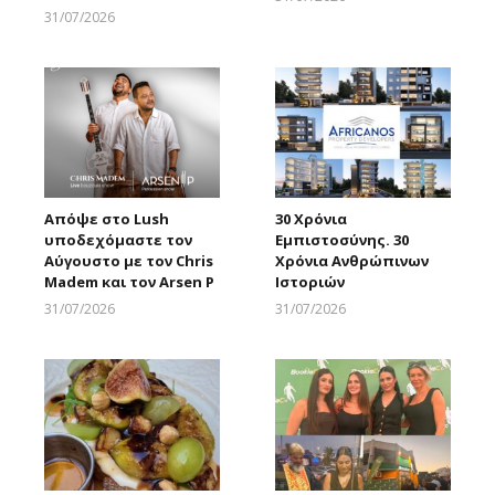
Larnakaonline
31/07/2026
Larnakaonline
Απόψε στο Lush
30 Χρόνια
υποδεχόμαστε τον
Εμπιστοσύνης. 30
Αύγουστο με τον Chris
Χρόνια Ανθρώπινων
Madem και τον Arsen P
Ιστοριών
31/07/2026
31/07/2026
Larnakaonline
Larnakaonline