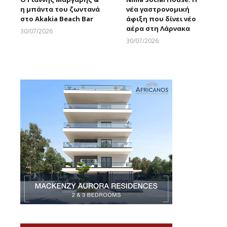
η μπάντα του ζωντανά
νέα γαστρονομική
στο Akakia Beach Bar
άφιξη που δίνει νέο
αέρα στη Λάρνακα
30/07/2026
Larnakaonline
30/07/2026
Larnakaonline