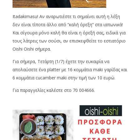
Itadakimasu! Aν αναρωτιέστε τι σημαίνει αυτή η λέξη
δεν είναι τίποτα άλλο από “καλή όρεξη” στα ιαπωνικά!
Και σίγουρα μόνο καλή θα είναι η όρεξή σας, ειδικά για
τους λάτρεις των σούσι, αν επισκεφθείτε το εστιατόριο
Oishi Oishi σήμερα.
Για σήμερα, Τετάρτη (1/7) έχετε την ευκαιρία να
απολαύσετε ένα platter με 16 κομμάτια maki γαρίδας και
6 κομμάτια cucamber maki στην τιμή των 10 ευρώ.
Για παραγγελίες καλέστε στο 70 004666.