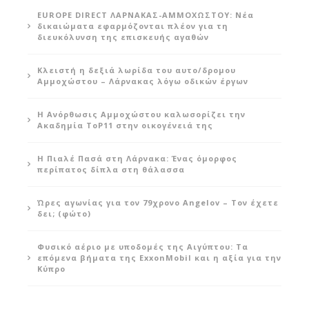
EUROPE DIRECT ΛΑΡΝΑΚΑΣ-ΑΜΜΟΧΩΣΤΟΥ: Νέα
δικαιώματα εφαρμόζονται πλέον για τη
διευκόλυνση της επισκευής αγαθών
Κλειστή η δεξιά λωρίδα του αυτο/δρομου
Αμμοχώστου – Λάρνακας λόγω οδικών έργων
Η Ανόρθωσις Αμμοχώστου καλωσορίζει την
Ακαδημία ToP11 στην οικογένειά της
Η Πιαλέ Πασά στη Λάρνακα: Ένας όμορφος
περίπατος δίπλα στη θάλασσα
Ώρες αγωνίας για τον 79χρονο Angelov – Τον έχετε
δει; (φώτο)
Φυσικό αέριο με υποδομές της Αιγύπτου: Τα
επόμενα βήματα της ExxonMobil και η αξία για την
Κύπρο