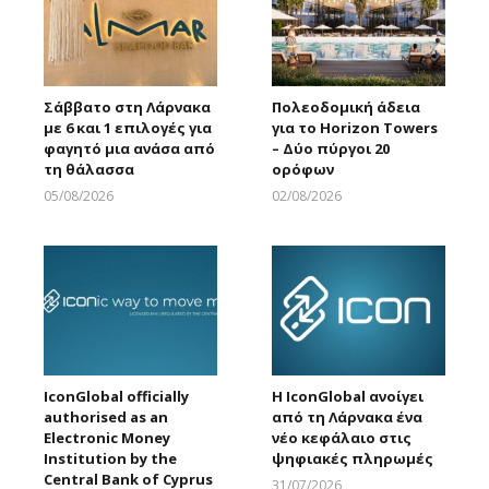
Σάββατο στη Λάρνακα
Πολεοδομική άδεια
με 6 και 1 επιλογές για
για το Horizon Towers
φαγητό μια ανάσα από
– Δύο πύργοι 20
τη θάλασσα
ορόφων
05/08/2026
02/08/2026
Larnakaonline
Larnakaonline
IconGlobal officially
Η IconGlobal ανοίγει
authorised as an
από τη Λάρνακα ένα
Electronic Money
νέο κεφάλαιο στις
Institution by the
ψηφιακές πληρωμές
Central Bank of Cyprus
31/07/2026