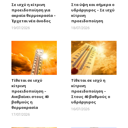
Σε ισχύ η κίτρινη
Στα ύψη και σήμερα ο
προειδοποίηση για
υδράργυρος – Σε ισχύ
ακραία θερμοκρασία –
κίτρινη
Έρχεται νέα άνοδος
προειδοποίηση
19/07/2026
18/07/2026
Larnakaonline
Larnakaonline
Τίθεται σε ισχύ
Τίθεται σε ισχύ η
κίτρινη
κίτρινη
προειδοποίηση –
προειδοποίηση –
Ανεβαίνει στους 40
Στους 40 βαθμούς ο
βαθμούς η
υδράργυρος
θερμοκρασία
16/07/2026
Larnakaonline
17/07/2026
Larnakaonline