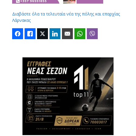
Διαβάστε όλα τα τελευταία νέα της πόλης και επαρχίας
Λάρνακας
Facebook
Like
Twitter
LinkedIn
Email
WhatsApp
Viber