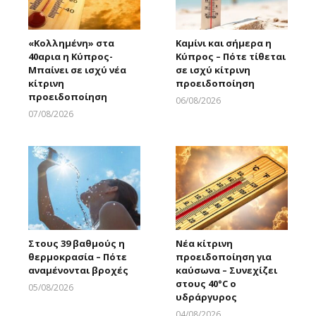
«Κολλημένη» στα
Καμίνι και σήμερα η
40αρια η Κύπρος-
Κύπρος – Πότε τίθεται
Μπαίνει σε ισχύ νέα
σε ισχύ κίτρινη
κίτρινη
προειδοποίηση
προειδοποίηση
06/08/2026
Larnakaonline
07/08/2026
Larnakaonline
Στους 39 βαθμούς η
Νέα κίτρινη
θερμοκρασία – Πότε
προειδοποίηση για
αναμένονται βροχές
καύσωνα – Συνεχίζει
στους 40°C ο
05/08/2026
υδράργυρος
Larnakaonline
04/08/2026