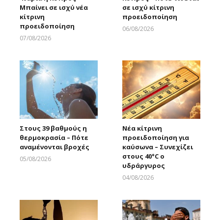
Μπαίνει σε ισχύ νέα
σε ισχύ κίτρινη
κίτρινη
προειδοποίηση
προειδοποίηση
06/08/2026
Larnakaonline
07/08/2026
Larnakaonline
Στους 39 βαθμούς η
Νέα κίτρινη
θερμοκρασία – Πότε
προειδοποίηση για
αναμένονται βροχές
καύσωνα – Συνεχίζει
στους 40°C ο
05/08/2026
υδράργυρος
Larnakaonline
04/08/2026
Larnakaonline