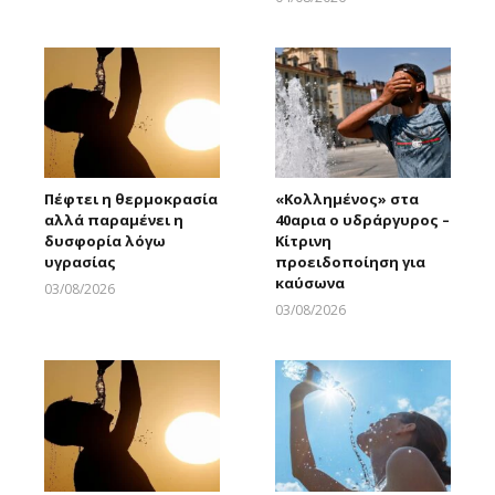
Larnakaonline
Πέφτει η θερμοκρασία
«Κολλημένος» στα
αλλά παραμένει η
40αρια ο υδράργυρος –
δυσφορία λόγω
Κίτρινη
υγρασίας
προειδοποίηση για
καύσωνα
03/08/2026
Larnakaonline
03/08/2026
Larnakaonline