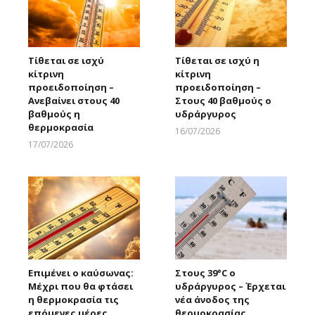
Τίθεται σε ισχύ
Τίθεται σε ισχύ η
κίτρινη
κίτρινη
προειδοποίηση –
προειδοποίηση –
Ανεβαίνει στους 40
Στους 40 βαθμούς ο
βαθμούς η
υδράργυρος
θερμοκρασία
16/07/2026
Larnakaonline
17/07/2026
Larnakaonline
Επιμένει ο καύσωνας:
Στους 39°C ο
Μέχρι που θα φτάσει
υδράργυρος – Έρχεται
η θερμοκρασία τις
νέα άνοδος της
επόμενες μέρες
θερμοκρασίας