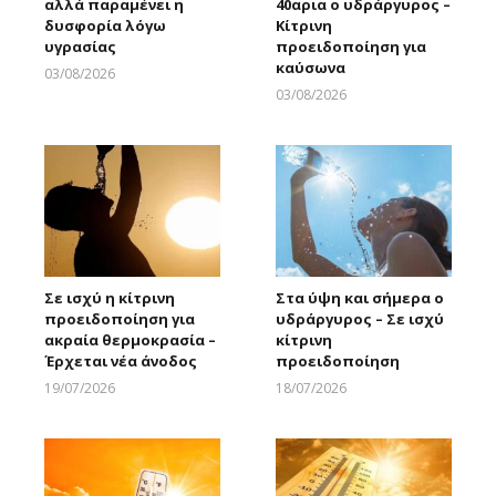
αλλά παραμένει η
40αρια ο υδράργυρος –
δυσφορία λόγω
Κίτρινη
υγρασίας
προειδοποίηση για
καύσωνα
03/08/2026
Larnakaonline
03/08/2026
Larnakaonline
Σε ισχύ η κίτρινη
Στα ύψη και σήμερα ο
προειδοποίηση για
υδράργυρος – Σε ισχύ
ακραία θερμοκρασία –
κίτρινη
Έρχεται νέα άνοδος
προειδοποίηση
19/07/2026
18/07/2026
Larnakaonline
Larnakaonline