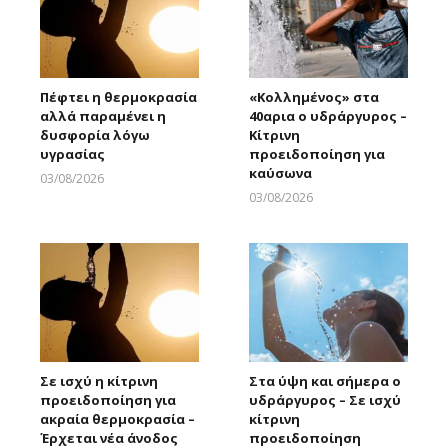
Πέφτει η θερμοκρασία
«Κολλημένος» στα
αλλά παραμένει η
40αρια ο υδράργυρος –
δυσφορία λόγω
Κίτρινη
υγρασίας
προειδοποίηση για
καύσωνα
03/08/2026
Larnakaonline
03/08/2026
Larnakaonline
Σε ισχύ η κίτρινη
Στα ύψη και σήμερα ο
προειδοποίηση για
υδράργυρος – Σε ισχύ
ακραία θερμοκρασία –
κίτρινη
Έρχεται νέα άνοδος
προειδοποίηση