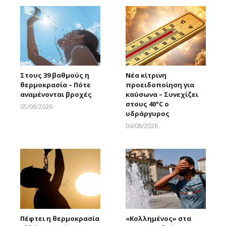
Στους 39 βαθμούς η
Νέα κίτρινη
θερμοκρασία – Πότε
προειδοποίηση για
αναμένονται βροχές
καύσωνα – Συνεχίζει
στους 40°C ο
05/08/2026
υδράργυρος
Larnakaonline
04/08/2026
Larnakaonline
Πέφτει η θερμοκρασία
«Κολλημένος» στα