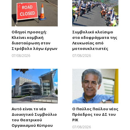
Οδηγοί προσοχή:
Συμβολικό κλείσιμο
Κλείνει κομβική
στα οδοφράγματα της
διασταύρωση στον
Λευκωσίας από
Στρόβολο λόγω έργων
μοτοσυκλετιστές
07/08/2026
07/08/2026
Larnakaonline
Larnakaonline
Αυτό είναι το νέο
Ο Παύλος Παύλου νέος
Διοικητικό Συμβούλιο
Πρόεδρος του ΔΣ του
του Θεατρικού
ΡΙΚ
Οργανισμού Κύπρου
07/08/2026