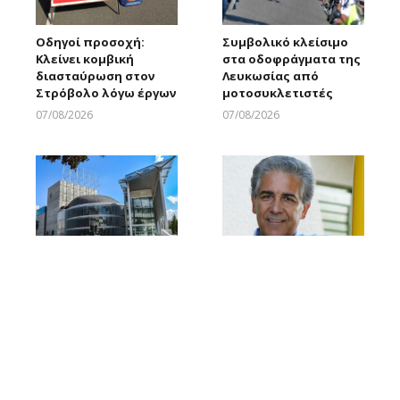
Οδηγοί προσοχή:
Συμβολικό κλείσιμο
Κλείνει κομβική
στα οδοφράγματα της
διασταύρωση στον
Λευκωσίας από
Στρόβολο λόγω έργων
μοτοσυκλετιστές
07/08/2026
07/08/2026
Larnakaonline
Larnakaonline
Αυτό είναι το νέο
Ο Παύλος Παύλου νέος
Διοικητικό Συμβούλιο
Πρόεδρος του ΔΣ του
του Θεατρικού
ΡΙΚ
Οργανισμού Κύπρου
07/08/2026
Larnakaonline
07/08/2026
Larnakaonline