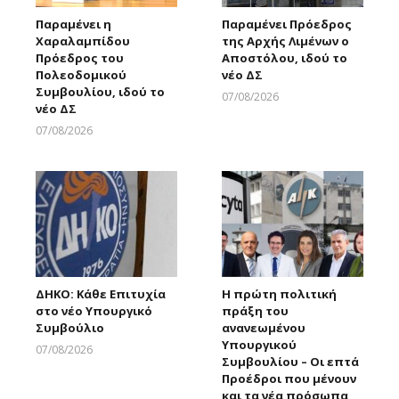
Παραμένει η
Παραμένει Πρόεδρος
Χαραλαμπίδου
της Αρχής Λιμένων ο
Πρόεδρος του
Αποστόλου, ιδού το
Πολεοδομικού
νέο ΔΣ
Συμβουλίου, ιδού το
07/08/2026
νέο ΔΣ
Larnakaonline
07/08/2026
Larnakaonline
ΔΗΚΟ: Κάθε Επιτυχία
Η πρώτη πολιτική
στο νέο Υπουργικό
πράξη του
Συμβούλιο
ανανεωμένου
Υπουργικού
07/08/2026
Συμβουλίου – Οι επτά
Larnakaonline
Προέδροι που μένουν
και τα νέα πρόσωπα