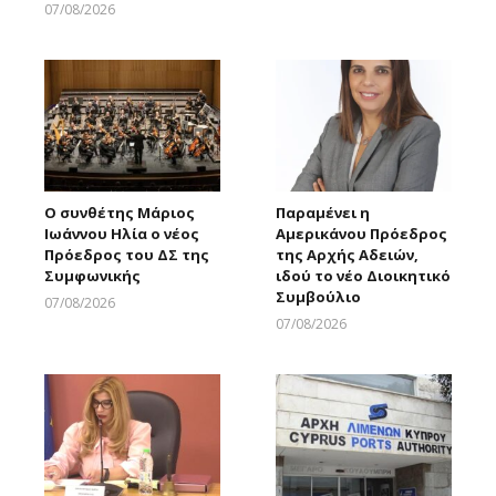
Larnakaonline
07/08/2026
Larnakaonline
Ο συνθέτης Μάριος
Παραμένει η
Ιωάννου Ηλία ο νέος
Αμερικάνου Πρόεδρος
Πρόεδρος του ΔΣ της
της Αρχής Αδειών,
Συμφωνικής
ιδού το νέο Διοικητικό
Συμβούλιο
07/08/2026
Larnakaonline
07/08/2026
Larnakaonline