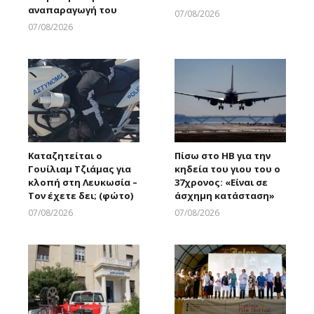
αναπαραγωγή του
07/08/2026
Larnakaonline
07/08/2026
Larnakaonline
Καταζητείται ο
Πίσω στο ΗΒ για την
Γουίλιαμ Τζιάμας για
κηδεία του γιου του ο
κλοπή στη Λευκωσία –
37χρονος: «Είναι σε
Τον έχετε δει; (φώτο)
άσχημη κατάσταση»
07/08/2026
07/08/2026
Larnakaonline
Larnakaonline