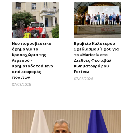
Νέο πυροσβεστικό
Βραβείο Καλύτερου
όχημα για τα
Σχεδιασμού Ήχου για
Κρασοχώρια της
το «Maricel» στο
Λεμεσού –
Διεθνές Φεστιβάλ
Χρηματοδοτούμενο
Κινηματογράφου
από εισφορές
Forteca
πολιτών
07/08/2026
Larnakaonline
07/08/2026
Larnakaonline