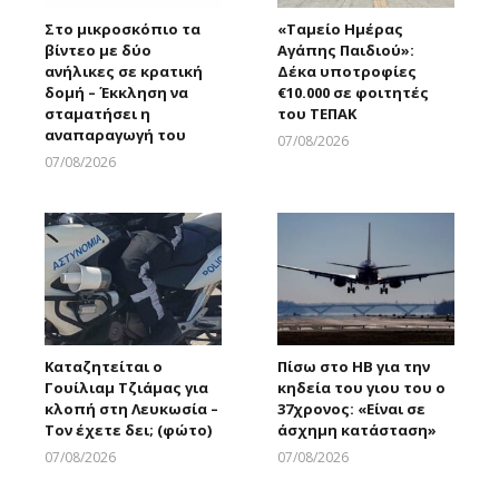
Στο μικροσκόπιο τα
«Ταμείο Ημέρας
βίντεο με δύο
Αγάπης Παιδιού»:
ανήλικες σε κρατική
Δέκα υποτροφίες
δομή – Έκκληση να
€10.000 σε φοιτητές
σταματήσει η
του ΤΕΠΑΚ
αναπαραγωγή του
07/08/2026
Larnakaonline
07/08/2026
Larnakaonline
Καταζητείται ο
Πίσω στο ΗΒ για την
Γουίλιαμ Τζιάμας για
κηδεία του γιου του ο
κλοπή στη Λευκωσία –
37χρονος: «Είναι σε
Τον έχετε δει; (φώτο)
άσχημη κατάσταση»
07/08/2026
07/08/2026
Larnakaonline
Larnakaonline