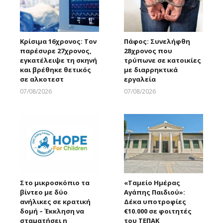
Κρίσιμα 16χρονος: Τον
Πάφος: Συνελήφθη
παρέσυρε 27χρονος,
28χρονος που
εγκατέλειψε τη σκηνή
τρύπωνε σε κατοικίες
και βρέθηκε θετικός
με διαρρηκτικά
σε αλκοτεστ
εργαλεία
07/08/2026
07/08/2026
Larnakaonline
Larnakaonline
Στο μικροσκόπιο τα
«Ταμείο Ημέρας
βίντεο με δύο
Αγάπης Παιδιού»:
ανήλικες σε κρατική
Δέκα υποτροφίες
δομή – Έκκληση να
€10.000 σε φοιτητές
σταματήσει η
του ΤΕΠΑΚ