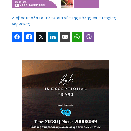
Διαβάστε όλα τα τελευταία νέα της πόλης και επαρχίας
Λάρνακας
Facebook
Like
Twitter
LinkedIn
Email
WhatsApp
Viber