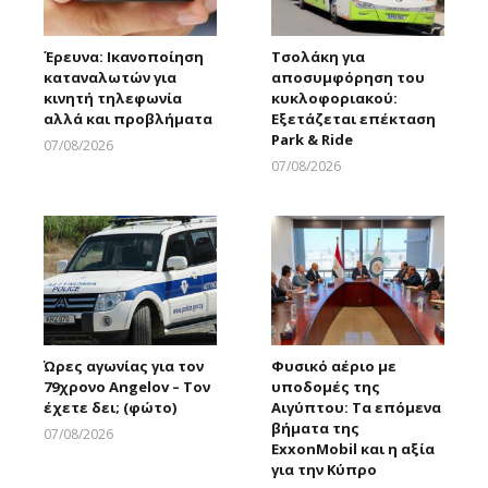
Έρευνα: Ικανοποίηση
Τσολάκη για
καταναλωτών για
αποσυμφόρηση του
κινητή τηλεφωνία
κυκλοφοριακού:
αλλά και προβλήματα
Εξετάζεται επέκταση
Park & Ride
07/08/2026
Larnakaonline
07/08/2026
Larnakaonline
Ώρες αγωνίας για τον
Φυσικό αέριο με
79χρονο Angelov – Τον
υποδομές της
έχετε δει; (φώτο)
Αιγύπτου: Τα επόμενα
βήματα της
07/08/2026
ExxonMobil και η αξία
Larnakaonline
για την Κύπρο