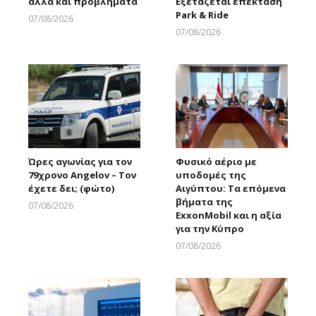
αλλά και προβλήματα
Εξετάζεται επέκταση
Park & Ride
07/08/2026
Larnakaonline
07/08/2026
Larnakaonline
Ώρες αγωνίας για τον
Φυσικό αέριο με
79χρονο Angelov – Τον
υποδομές της
έχετε δει; (φώτο)
Αιγύπτου: Τα επόμενα
βήματα της
07/08/2026
ExxonMobil και η αξία
Larnakaonline
για την Κύπρο
07/08/2026
Larnakaonline