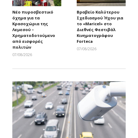
Νέο πυροσβεστικό
Βραβείο Καλύτερου
όχημα για τα
Σχεδιασμού Ήχου για
Κρασοχώρια της
το «Maricel» στο
Λεμεσού –
Διεθνές Φεστιβάλ
Χρηματοδοτούμενο
Κινηματογράφου
από εισφορές
Forteca
πολιτών
07/08/2026
Larnakaonline
07/08/2026
Larnakaonline