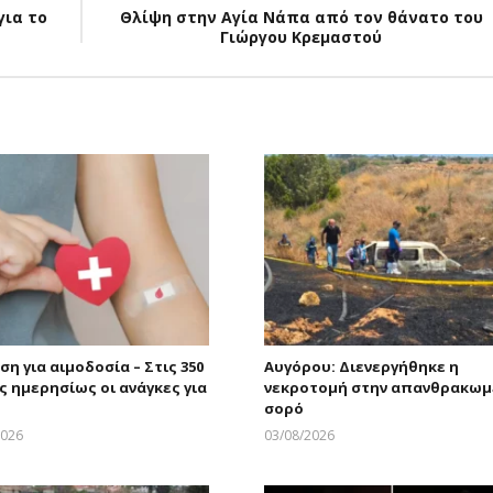
για το
Θλίψη στην Αγία Νάπα από τον θάνατο του
Γιώργου Κρεμαστού
η για αιμοδοσία – Στις 350
Αυγόρου: Διενεργήθηκε η
ς ημερησίως οι ανάγκες για
νεκροτομή στην απανθρακωμ
σορό
2026
03/08/2026
Larnakaonline
Larnakaonline