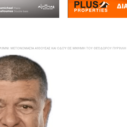
ΛΊΜΝΙ: ΜΕΤΟΝΟΜΑΣΊΑ ΑΊΘΟΥΣΑΣ ΚΑΙ ΟΔΟΎ ΕΙΣ ΜΝΉΜΗ ΤΟΥ ΘΕΌΔΩΡΟΥ ΠΥΡΊΛΛΗ