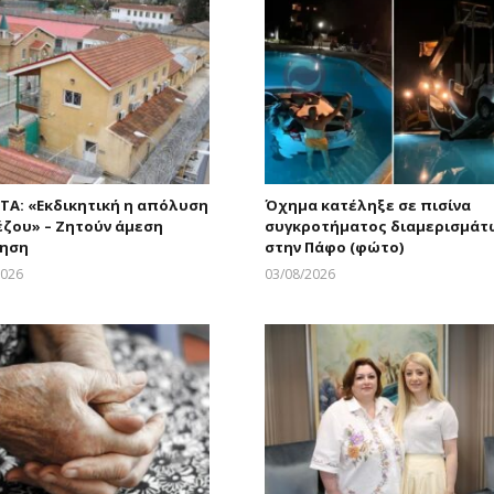
ΤΑ: «Εκδικητική η απόλυση
Όχημα κατέληξε σε πισίνα
ζου» – Ζητούν άμεση
συγκροτήματος διαμερισμάτ
ληση
στην Πάφο (φώτο)
2026
03/08/2026
Larnakaonline
Larnakaonline