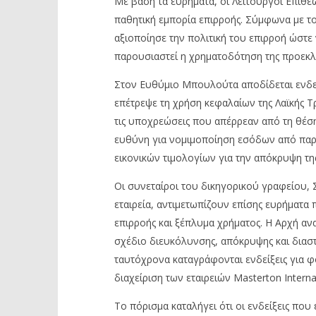
Με βάση τα ευρήματα, οι Λειτουργοί Επιθ
παθητική εμπορία επιρροής. Σύμφωνα με τ
αξιοποίησε την πολιτική του επιρροή ώστε
παρουσιαστεί η χρηματοδότηση της προεκλο
Στον Ευθύμιο Μπουλούτα αποδίδεται ενδεχ
επέτρεψε τη χρήση κεφαλαίων της Λαϊκής Τ
τις υποχρεώσεις που απέρρεαν από τη θέση
ευθύνη για νομιμοποίηση εσόδων από παράν
εικονικών τιμολογίων για την απόκρυψη τη
Οι συνεταίροι του δικηγορικού γραφείου, Σ
εταιρεία, αντιμετωπίζουν επίσης ευρήματ
επιρροής και ξέπλυμα χρήματος. Η Αρχή αν
σχέδιο διευκόλυνσης, απόκρυψης και διασ
ταυτόχρονα καταγράφονται ενδείξεις για φ
διαχείριση των εταιρειών Masterton Internat
Το πόρισμα καταλήγει ότι οι ενδείξεις που