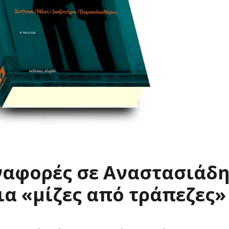
ναφορές σε Αναστασιάδ
α «μίζες από τράπεζες»