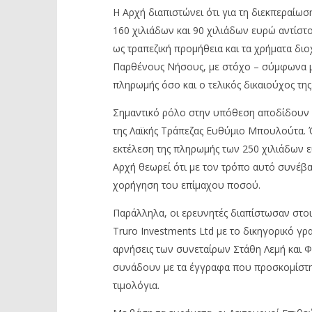
Η Αρχή διαπιστώνει ότι για τη διεκπεραίω
160 χιλιάδων και 90 χιλιάδων ευρώ αντίσ
ως τραπεζική προμήθεια και τα χρήματα διο
Παρθένους Νήσους, με στόχο – σύμφωνα με
πληρωμής όσο και ο τελικός δικαιούχος της
Σημαντικό ρόλο στην υπόθεση αποδίδουν 
της Λαϊκής Τράπεζας Ευθύμιο Μπουλούτα. Ό
εκτέλεση της πληρωμής των 250 χιλιάδων ευ
Αρχή θεωρεί ότι με τον τρόπο αυτό συνέβ
χορήγηση του επίμαχου ποσού.
Παράλληλα, οι ερευνητές διαπίστωσαν στοιχε
Truro Investments Ltd με το δικηγορικό γρ
αρνήσεις των συνεταίρων Στάθη Λεμή και Φά
συνάδουν με τα έγγραφα που προσκομίστη
τιμολόγια.