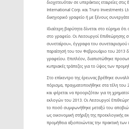
διοχετευόταν σε υπεράκτιες εταιρείες στι
International Corp. και Truro Investments L
δικηγορικό γραφείο ή με ξένους συνεργάτε
Ιδιαίτερη βαρύτητα δίνεται στο εύρημα ότι
στο γραφείο. Οι Λειτουργοί Επιθεώρησης 
συνεταίρου», έγγραφα του συνεταιρισμού κ
παραίτησή του τον Φεβρουάριο του 2013 δι
γραφείου. Επιπλέον, διαπιστώθηκε προσωπι
κυπριακές τράπεζες για το ύψος των προμη
Στο επίκεντρο της έρευνας βρέθηκε συναλ
πόρισμα, πραγματοποιήθηκε στα τέλη του 
και φέρεται να προοριζόταν για τη χρηματ
εκλογών του 2013. Οι Λειτουργοί Επιθεώρ
το ποσό συμφωνήθηκε μεταξύ του αποβιώ
ως οικονομική στήριξη της προεκλογικής εκ
προμήθεια αξιοποιώντας την πρακτική των i