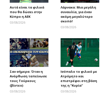
Αυτά είναι τα φιλικά
Λάρνακα: Μια μεγάλη
που θα δώσει στην
συναυλία, για έναν
Κύπρο η ΑΕΚ
ακόμη μεγαλύτερο
σκοπό!
03/08/2026
Larnakaonline
03/08/2026
Larnakaonline
Σαν σήμερα: Όταν η
Ισόπαλο το φιλικό με
Ανόρθωση ταπείνωσε
Ατρόμητο και
τους Τούρκους
επιστρέφει στη βάση
(βίντεο)
της η “Κυρία”
03/08/2026
03/08/2026
Larnakaonline
Larnakaonline