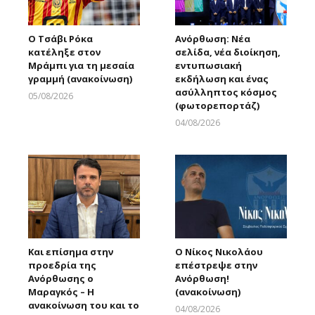
Ο Τσάβι Ρόκα
Ανόρθωση: Νέα
κατέληξε στον
σελίδα, νέα διοίκηση,
Μράμπι για τη μεσαία
εντυπωσιακή
γραμμή (ανακοίνωση)
εκδήλωση και ένας
ασύλληπτος κόσμος
05/08/2026
(φωτορεπορτάζ)
Larnakaonline
04/08/2026
Larnakaonline
Και επίσημα στην
Ο Νίκος Νικολάου
προεδρία της
επέστρεψε στην
Ανόρθωσης ο
Ανόρθωση!
Μαραγκός – Η
(ανακοίνωση)
ανακοίνωση του και το
04/08/2026