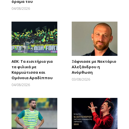
όραμα του
Larnakaonline
04/08/2026
Larnakaonline
ΑΕΚ: Τα εισιτήρια για
Ξάφνιασε με Νεκτάριο
τα φιλικά με
Αλεξάνδρου η
Καρμιώτισσα και
Ανόρθωση
Ομόνοια Αραδίππου
03/08/2026
Larnakaonline
04/08/2026
Larnakaonline