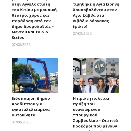
στην Αγγελοκτίστη
τιμήθηκε η Αγία Ειρήνη
του Κιτίου με μουσική,
Χρυσοβαλάντου στον
θέατρο, χορός και
Άγιο Σάββα στα
παράδοση από τον
Λιβάδια Λάρνακας
Δήμο Δρομολαξιάς –
(φώτο)
Μενεού και το Δ.Δ.
07/08/2026
Κιτίου
Larnakaonline
07/08/2026
Larnakaonline
Ειδοποίηση Δήμου
Η πρώτη πολιτική
Αραδίππου για
πράξη του
εγκαταλελειμμένα
ανανεωμένου
αυτοκίνητα
Υπουργικού
Συμβουλίου – Οι επτά
07/08/2026
Προέδροι που μένουν
Larnakaonline