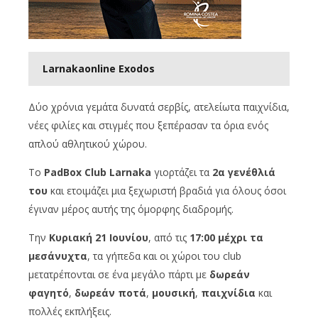
Larnakaonline Exodos
Δύο χρόνια γεμάτα δυνατά σερβίς, ατελείωτα παιχνίδια,
νέες φιλίες και στιγμές που ξεπέρασαν τα όρια ενός
απλού αθλητικού χώρου.
Το
PadBox Club Larnaka
γιορτάζει τα
2α γενέθλιά
του
και ετοιμάζει μια ξεχωριστή βραδιά για όλους όσοι
έγιναν μέρος αυτής της όμορφης διαδρομής.
Την
Κυριακή 21 Ιουνίου
, από τις
17:00 μέχρι τα
μεσάνυχτα
, τα γήπεδα και οι χώροι του club
μετατρέπονται σε ένα μεγάλο πάρτι με
δωρεάν
φαγητό
,
δωρεάν ποτά
,
μουσική
,
παιχνίδια
και
πολλές εκπλήξεις.