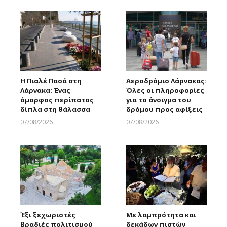
Η Πιαλέ Πασά στη
Αεροδρόμιο Λάρνακας:
Λάρνακα: Ένας
Όλες οι πληροφορίες
όμορφος περίπατος
για το άνοιγμα του
δίπλα στη θάλασσα
δρόμου προς αφίξεις
07/08/2026
07/08/2026
Larnakaonline
Larnakaonline
Έξι ξεχωριστές
Με λαμπρότητα και
βραδιές πολιτισμού
δεκάδων πιστών