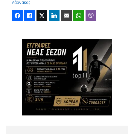
Λάρνακας
Facebook
Like
Twitter
LinkedIn
Email
WhatsApp
Viber