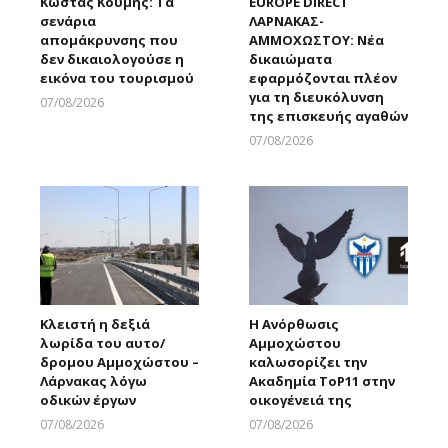
Κώστας Κουμής: Τα
EUROPE DIRECT
σενάρια
ΛΑΡΝΑΚΑΣ-
απομάκρυνσης που
ΑΜΜΟΧΩΣΤΟΥ: Νέα
δεν δικαιολογούσε η
δικαιώματα
εικόνα του τουρισμού
εφαρμόζονται πλέον
για τη διευκόλυνση
07/08/2026
της επισκευής αγαθών
Larnakaonline
07/08/2026
Larnakaonline
Κλειστή η δεξιά
Η Ανόρθωσις
λωρίδα του αυτο/
Αμμοχώστου
δρομου Αμμοχώστου –
καλωσορίζει την
Λάρνακας λόγω
Ακαδημία ToP11 στην
οδικών έργων
οικογένειά της
07/08/2026
07/08/2026
Larnakaonline
Larnakaonline