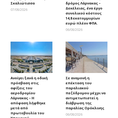
Σκαλιώτισσα
δρόμος Λάρνακας –
Δεκέλειας, ένα έργο
07/08/2026
συνολικού κόστους
Larnakaonline
14,8 εκατομμυρίων
ευρώ πλέον ΦΠΑ.
06/08/2026
Larnakaonline
Ανοίγει ξανά η οδική
Σε αναμονή η
πρόσβαση στις
επέκταση του
αφίξεις του
παραλιακού
αεροδρομίου
πεζόδρομου μέχρι να
Λάρνακας – Η
αντιμετωπιστεί η
απόφαση λήφθηκε
διάβρωση της
μετά από
παραλίας Ορόκλινης
πρωτοβουλία του
06/08/2026