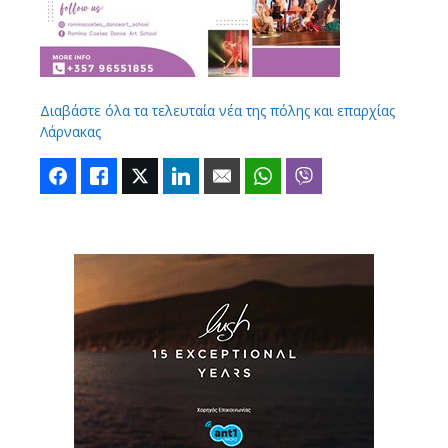
Διαβάστε όλα τα τελευταία νέα της πόλης και επαρχίας
Λάρνακας
Facebook
Like
Twitter
LinkedIn
Email
WhatsApp
Viber