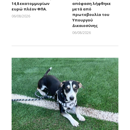
14,8 εκατομμυρίων
απόφαση λήφθηκε
ευρώ πλέον ΦΠΑ.
μετά από
πρωτοβουλία του
06/08/2026
Υπουργού
Larnakaonline
Δικαιοσύνης
06/08/2026
Larnakaonline