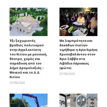
Larnakaonline
Larnakaonline
Έξι ξεχωριστές
Με λαμπρότητα και
βραδιές πολιτισμού
δεκάδων πιστών
στην Αγγελοκτίστη
τιμήθηκε η Αγία Ειρήνη
του Κιτίου με μουσική,
Χρυσοβαλάντου στον
θέατρο, χορός και
Άγιο Σάββα στα
παράδοση από τον
Λιβάδια Λάρνακας
Δήμο Δρομολαξιάς –
(φώτο)
Μενεού και το Δ.Δ.
07/08/2026
Κιτίου
Larnakaonline
07/08/2026
Larnakaonline