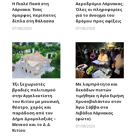
Η Πιαλέ Πασά στη
Αεροδρόμιο Λάρνακας:
Λάρνακα: Ένας
Όλες οι πληροφορίες
όμορφος περίπατος
για το άνοιγμα του
δίπλα στη θάλασσα
δρόμου προς αφίξεις
07/08/2026
07/08/2026
Larnakaonline
Larnakaonline
Έξι ξεχωριστές
Με λαμπρότητα και
βραδιές πολιτισμού
δεκάδων πιστών
στην Αγγελοκτίστη
τιμήθηκε η Αγία Ειρήνη
του Κιτίου με μουσική,
Χρυσοβαλάντου στον
θέατρο, χορός και
Άγιο Σάββα στα
παράδοση από τον
Λιβάδια Λάρνακας
Δήμο Δρομολαξιάς –
(φώτο)
Μενεού και το Δ.Δ.
07/08/2026
Κιτίου
Larnakaonline