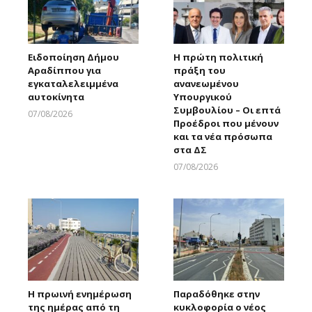
Ειδοποίηση Δήμου
Η πρώτη πολιτική
Αραδίππου για
πράξη του
εγκαταλελειμμένα
ανανεωμένου
αυτοκίνητα
Υπουργικού
Συμβουλίου – Οι επτά
07/08/2026
Προέδροι που μένουν
Larnakaonline
και τα νέα πρόσωπα
στα ΔΣ
07/08/2026
Larnakaonline
Η πρωινή ενημέρωση
Παραδόθηκε στην
της ημέρας από τη
κυκλοφορία ο νέος