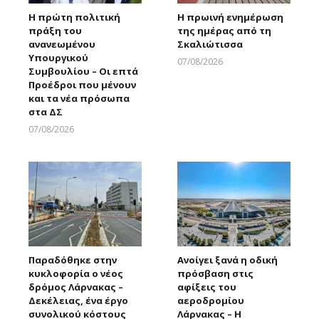
Η πρώτη πολιτική
Η πρωινή ενημέρωση
πράξη του
της ημέρας από τη
ανανεωμένου
Σκαλιώτισσα
Υπουργικού
07/08/2026
Συμβουλίου – Οι επτά
Larnakaonline
Προέδροι που μένουν
και τα νέα πρόσωπα
στα ΔΣ
07/08/2026
Larnakaonline
Παραδόθηκε στην
Ανοίγει ξανά η οδική
κυκλοφορία ο νέος
πρόσβαση στις
δρόμος Λάρνακας –
αφίξεις του
Δεκέλειας, ένα έργο
αεροδρομίου
συνολικού κόστους
Λάρνακας – Η