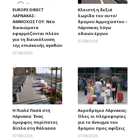
EUROPE DIRECT
Κλειστή η δεξιά
ΛΑΡΝΑΚΑΣ-
λωρίδα του αυτο/
ΑΜΜΟΧΩΣΤΟΥ: Νέα
δρομου Αμμοχώστου –
δικαιώματα
Λάρνακας λόγω
εφαρμόζονται πλέον
οδικών έργων
για τη διευκόλυνση
07/08/2026
της επισκευής αγαθών
Larnakaonline
07/08/2026
Larnakaonline
Η Πιαλέ Πασά στη
Αεροδρόμιο Λάρνακας:
Λάρνακα: Ένας
Όλες οι πληροφορίες
όμορφος περίπατος
για το άνοιγμα του
δίπλα στη θάλασσα
δρόμου προς αφίξεις
07/08/2026
07/08/2026