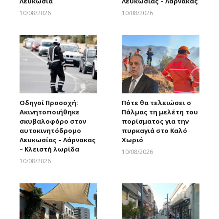
Λευκωσία
Λευκωσίας – Λάρνακας
10/08/2026
10/08/2026
Larnakaonline
Larnakaonline
Οδηγοί Προσοχή:
Πότε θα τελειώσει ο
Ακινητοποιήθηκε
Πάλμας τη μελέτη του
σκυβαλοφόρο στον
πορίσματος για την
αυτοκινητόδρομο
πυρκαγιά στο Καλό
Λευκωσίας – Λάρνακας
Χωριό
– Κλειστή λωρίδα
10/08/2026
Larnakaonline
10/08/2026
Larnakaonline