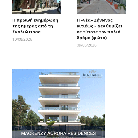
Η πρωινή ενημέρωση
Η «νέα» Ζήνωνος
της ημέρας από τη
Κιτιέως – Δεν θυμίζει
Σκαλιώτισσα
σε τίποτε τον παλιό
δρόμο (φώτο)
10/08/2026
Larnakaonline
09/08/2026
Larnakaonline