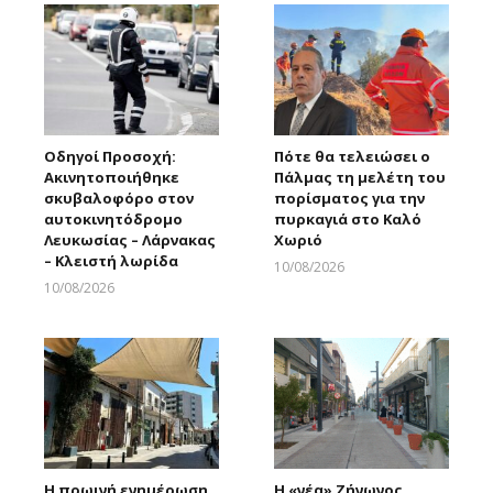
Οδηγοί Προσοχή:
Πότε θα τελειώσει ο
Ακινητοποιήθηκε
Πάλμας τη μελέτη του
σκυβαλοφόρο στον
πορίσματος για την
αυτοκινητόδρομο
πυρκαγιά στο Καλό
Λευκωσίας – Λάρνακας
Χωριό
– Κλειστή λωρίδα
10/08/2026
Larnakaonline
10/08/2026
Larnakaonline
Η πρωινή ενημέρωση
Η «νέα» Ζήνωνος