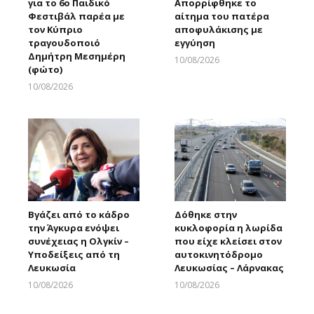
για το 6ο Παιδικό
Απορρίφθηκε το
Φεστιβάλ παρέα με
αίτημα του πατέρα
τον Κύπριο
αποφυλάκισης με
τραγουδοποιό
εγγύηση
Δημήτρη Μεσημέρη
10/08/2026
(φώτο)
Larnakaonline
10/08/2026
Larnakaonline
Βγάζει από το κάδρο
Δόθηκε στην
την Άγκυρα ενόψει
κυκλοφορία η λωρίδα
συνέχειας η Ολγκίν –
που είχε κλείσει στον
Υποδείξεις από τη
αυτοκινητόδρομο
Λευκωσία
Λευκωσίας – Λάρνακας
10/08/2026
10/08/2026
Larnakaonline
Larnakaonline