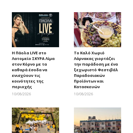
Larnakaonline
Η Πάολα LIVE στο
Το Καλό Χωριό
Λατομείο ΣΚΥΡΑ Λίμα
Λάρνακας γιορτάζει
στον Κόρνο με τα
την παράδοση με ένα
καθαρά έσοδα να
ξεχωριστό Φεστιβάλ
ενισχύουν τις
Παραδοσιακών
κοινότητες της
Προϊόντων και
περιοχής
Κατασκευών
10/08/2026
10/08/2026
Larnakaonline
Larnakaonline