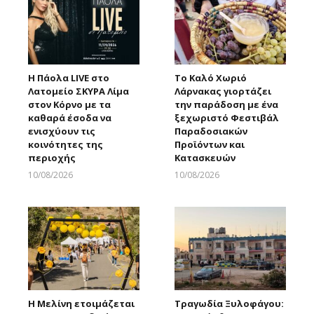
Η Πάολα LIVE στο
Το Καλό Χωριό
Λατομείο ΣΚΥΡΑ Λίμα
Λάρνακας γιορτάζει
στον Κόρνο με τα
την παράδοση με ένα
καθαρά έσοδα να
ξεχωριστό Φεστιβάλ
ενισχύουν τις
Παραδοσιακών
κοινότητες της
Προϊόντων και
περιοχής
Κατασκευών
10/08/2026
10/08/2026
Larnakaonline
Larnakaonline
Η Μελίνη ετοιμάζεται
Τραγωδία Ξυλοφάγου: