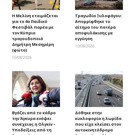
Η Μελίνη ετοιμάζεται
Τραγωδία Ξυλοφάγου:
για το 6ο Παιδικό
Απορρίφθηκε το
Φεστιβάλ παρέα με
αίτημα του πατέρα
τον Κύπριο
αποφυλάκισης με
τραγουδοποιό
εγγύηση
Δημήτρη Μεσημέρη
10/08/2026
(φώτο)
Larnakaonline
10/08/2026
Larnakaonline
Βγάζει από το κάδρο
Δόθηκε στην
την Άγκυρα ενόψει
κυκλοφορία η λωρίδα
συνέχειας η Ολγκίν –
που είχε κλείσει στον
Υποδείξεις από τη
αυτοκινητόδρομο