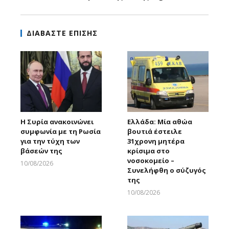
ΔΙΑΒΑΣΤΕ ΕΠΙΣΗΣ
Η Συρία ανακοινώνει
Ελλάδα: Μία αθώα
συμφωνία με τη Ρωσία
βουτιά έστειλε
για την τύχη των
31χρονη μητέρα
βάσεών της
κρίσιμα στο
νοσοκομείο –
10/08/2026
Συνελήφθη ο σύζυγός
Larnakaonline
της
10/08/2026
Larnakaonline