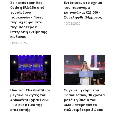
Σε κατάσταση Red
Εντόπισαν στο όχημα
Code η Ελλάδα υπό
του παράνομα
τον κίνδυνο
καπνικά και €25.000 –
πυρκαγιών – Ποιες
Συνελήφθη 34χρονος
περιοχές φοβάται
10/08/2026
περισσότερο η
Larnakaonline
Επιτροπή Εκτίμησης
Κινδύνου
10/08/2026
Larnakaonline
Hind και The Graffiti οι
Συγκινεί η κόρη του
μεγάλοι νικητές του
Τάσου Ισαάκ, 30 χρόνια
Animafest Cyprus 2026
μετά τη θυσία του:
– Το σκεπτικό της
«Μου στέρησαν το
επιτροπής
πολυτιμότερο δώρο»