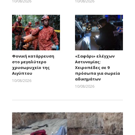
10/08/2026
10/08/2026
Larnakaonline
Larnakaonline
Φονική κατάρρευση
«Σαφάρι» ελέγχων
στο μεγαλύτερο
Αστυνομίας:
χρυσωρυχείο της
Χειροπέδες σε 9
Αιγύπτου
πρόσωπα για σωρεία
αδικημάτων
10/08/2026
Larnakaonline
10/08/2026
Larnakaonline