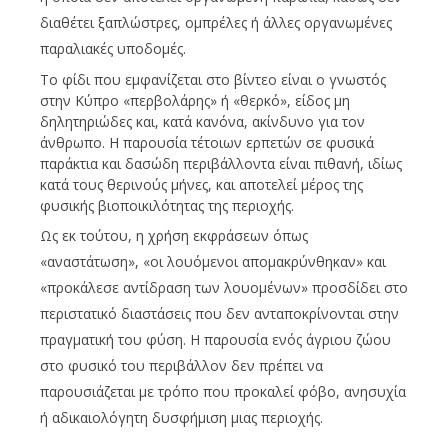
διαθέτει ξαπλώστρες, ομπρέλες ή άλλες οργανωμένες
παραλιακές υποδομές.
Το φίδι που εμφανίζεται στο βίντεο είναι ο γνωστός
στην Κύπρο «περβολάρης» ή «θερκό», είδος μη
δηλητηριώδες και, κατά κανόνα, ακίνδυνο για τον
άνθρωπο. Η παρουσία τέτοιων ερπετών σε φυσικά
παράκτια και δασώδη περιβάλλοντα είναι πιθανή, ιδίως
κατά τους θερινούς μήνες, και αποτελεί μέρος της
φυσικής βιοποικιλότητας της περιοχής.
Ως εκ τούτου, η χρήση εκφράσεων όπως
«αναστάτωση», «οι λουόμενοι απομακρύνθηκαν» και
«προκάλεσε αντίδραση των λουομένων» προσδίδει στο
περιστατικό διαστάσεις που δεν ανταποκρίνονται στην
πραγματική του φύση. Η παρουσία ενός άγριου ζώου
στο φυσικό του περιβάλλον δεν πρέπει να
παρουσιάζεται με τρόπο που προκαλεί φόβο, ανησυχία
ή αδικαιολόγητη δυσφήμιση μιας περιοχής.