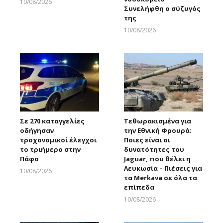
10/08/2026
Συνελήφθη ο σύζυγός
Larnakaonline
της
10/08/2026
Larnakaonline
Σε 270 καταγγελίες
Τεθωρακισμένα για
οδήγησαν
την Εθνική Φρουρά:
τροχονομικοί έλεγχοι
Ποιες είναι οι
το τριήμερο στην
δυνατότητες του
Πάφο
Jaguar, που θέλει η
Λευκωσία – Πιέσεις για
10/08/2026
τα Merkava σε όλα τα
Larnakaonline
επίπεδα
10/08/2026
Larnakaonline