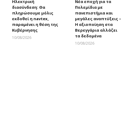
Ηλεκτρική
Νέα εποχή για τα
διασύνδεση: Θα
Πολεμίδια με
πληρώσουμε μόλις
πανεπιστήμια και
εκδοθεί η navtex,
μεγάλες αναπτύξεις –
παραμένει η θέση της
Η αξιοποίηση στα
Κυβέρνησης
Βερεγγάρια αλλάζει
τα δεδομένα
10/08/2026
Larnakaonline
10/08/2026
Larnakaonline
Σε κατάσταση Red
Εντόπισαν στο όχημα
Code η Ελλάδα υπό
του παράνομα
τον κίνδυνο
καπνικά και €25.000 –
πυρκαγιών – Ποιες
Συνελήφθη 34χρονος
περιοχές φοβάται
10/08/2026
περισσότερο η
Larnakaonline
Επιτροπή Εκτίμησης