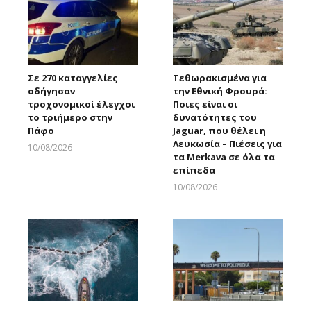
Σε 270 καταγγελίες
Τεθωρακισμένα για
οδήγησαν
την Εθνική Φρουρά:
τροχονομικοί έλεγχοι
Ποιες είναι οι
το τριήμερο στην
δυνατότητες του
Πάφο
Jaguar, που θέλει η
Λευκωσία – Πιέσεις για
10/08/2026
τα Merkava σε όλα τα
Larnakaonline
επίπεδα
10/08/2026
Larnakaonline