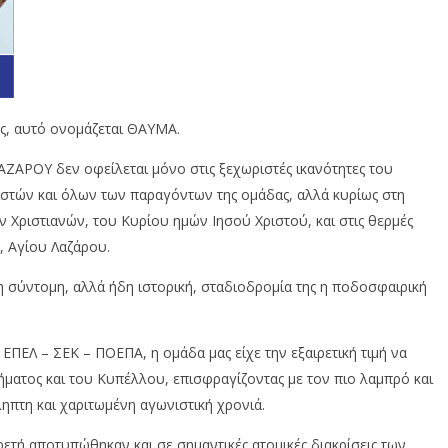
ης, αυτό ονομάζεται ΘΑΥΜΑ.
ΖΑΡΟΥ δεν οφείλεται μόνο στις ξεχωριστές ικανότητες του
στών και όλων των παραγόντων της ομάδας, αλλά κυρίως στη
 Χριστιανών, του Κυρίου ημών Ιησού Χριστού, και στις θερμές
, Αγίου Λαζάρου.
τη σύντομη, αλλά ήδη ιστορική, σταδιοδρομία της η ποδοσφαιρική
ΕΠΕΛ – ΣΕΚ – ΠΟΕΠΑ, η ομάδα μας είχε την εξαιρετική τιμή να
ματος και του Κυπέλλου, επισφραγίζοντας με τον πιο λαμπρό και
ηπτη και χαριτωμένη αγωνιστική χρονιά.
ρετή αποτυπώθηκαν και σε σημαντικές ατομικές διακρίσεις των