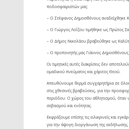
ποδοσφαιριστών μας:
– Ο Στέφανος Δημοσθένους αναδείχθηκε Κ
– Ο Γιώργος Λοΐζου τιμήθηκε ως Πρώτος Σ
– Ο Δήμος Νικολάου βραβεύθηκε ως Καλύτ
– Ο προπονητής μας Γιάννος Δημοσθένους
Οι τιμητικές αυτές διακρίσεις δεν αποτελο
ομαδικού πνεύματος και χάριτος Θεού.
Απευθύνουμε θερμά συγχαρητήρια σε όλου
στις χθεσινές βραβεύσεις, για την προσφορά
περιόδου. Ο χώρος του αθλητισμού, όταν φω
σεβασμού και ενότητας.
Εκφράζουμε επίσης τις ειλικρινείς και εγκ
για την άψογη διοργάνωση της εκδήλωσης,