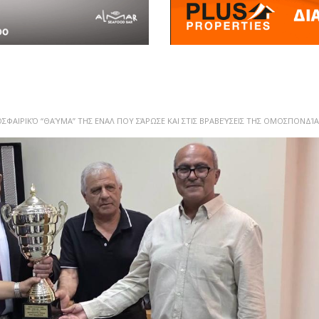
ΣΦΑΙΡΙΚΌ “ΘΑΎΜΑ” ΤΗΣ ΕΝΑΛ ΠΟΥ ΣΆΡΩΣΕ ΚΑΙ ΣΤΙΣ ΒΡΑΒΕΎΣΕΙΣ ΤΗΣ ΟΜΟΣΠΟΝΔΊ