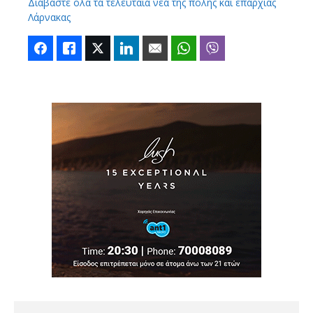
Διαβάστε όλα τα τελευταία νέα της πόλης και επαρχίας
Λάρνακας
Facebook
Like
Twitter
LinkedIn
Email
WhatsApp
Viber