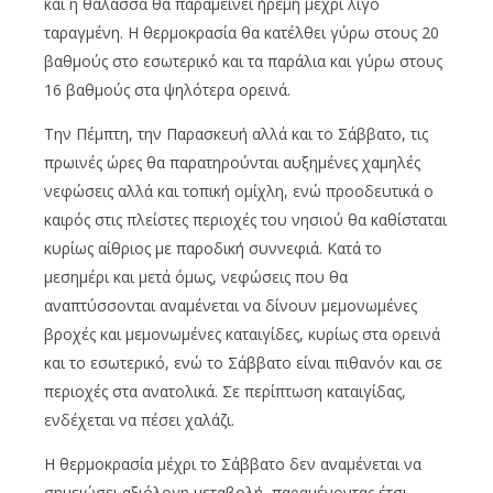
και η θάλασσα θα παραμείνει ήρεμη μέχρι λίγο
ταραγμένη. Η θερμοκρασία θα κατέλθει γύρω στους 20
βαθμούς στο εσωτερικό και τα παράλια και γύρω στους
16 βαθμούς στα ψηλότερα ορεινά.
Την Πέμπτη, την Παρασκευή αλλά και το Σάββατο, τις
πρωινές ώρες θα παρατηρούνται αυξημένες χαμηλές
νεφώσεις αλλά και τοπική ομίχλη, ενώ προοδευτικά ο
καιρός στις πλείστες περιοχές του νησιού θα καθίσταται
κυρίως αίθριος με παροδική συννεφιά. Κατά το
μεσημέρι και μετά όμως, νεφώσεις που θα
αναπτύσσονται αναμένεται να δίνουν μεμονωμένες
βροχές και μεμονωμένες καταιγίδες, κυρίως στα ορεινά
και το εσωτερικό, ενώ το Σάββατο είναι πιθανόν και σε
περιοχές στα ανατολικά. Σε περίπτωση καταιγίδας,
ενδέχεται να πέσει χαλάζι.
Η θερμοκρασία μέχρι το Σάββατο δεν αναμένεται να
σημειώσει αξιόλογη μεταβολή, παραμένοντας έτσι