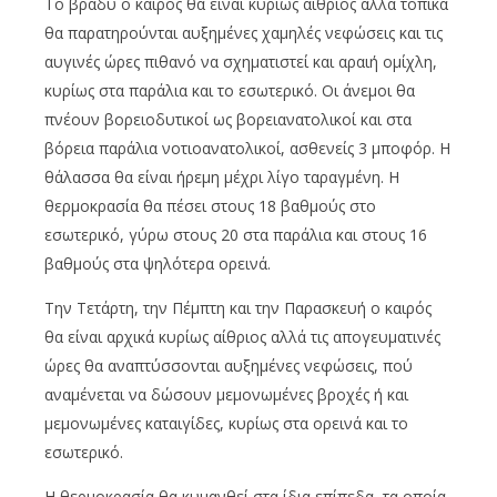
Το βράδυ ο καιρός θα είναι κυρίως αίθριος αλλά τοπικά
θα παρατηρούνται αυξημένες χαμηλές νεφώσεις και τις
αυγινές ώρες πιθανό να σχηματιστεί και αραιή ομίχλη,
κυρίως στα παράλια και το εσωτερικό. Οι άνεμοι θα
πνέουν βορειοδυτικοί ως βορειανατολικοί και στα
βόρεια παράλια νοτιοανατολικοί, ασθενείς 3 μποφόρ. Η
θάλασσα θα είναι ήρεμη μέχρι λίγο ταραγμένη. Η
θερμοκρασία θα πέσει στους 18 βαθμούς στο
εσωτερικό, γύρω στους 20 στα παράλια και στους 16
βαθμούς στα ψηλότερα ορεινά.
Την Τετάρτη, την Πέμπτη και την Παρασκευή ο καιρός
θα είναι αρχικά κυρίως αίθριος αλλά τις απογευματινές
ώρες θα αναπτύσσονται αυξημένες νεφώσεις, πού
αναμένεται να δώσουν μεμονωμένες βροχές ή και
μεμονωμένες καταιγίδες, κυρίως στα ορεινά και το
εσωτερικό.
Η θερμοκρασία θα κυμανθεί στα ίδια επίπεδα, τα οποία