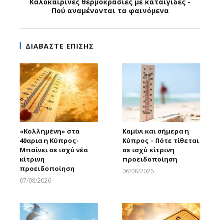
Καλοκαιρινές θερμοκρασίες με καταιγίδες -
Πού αναμένονται τα φαινόμενα
ΔΙΑΒΑΣΤΕ ΕΠΙΣΗΣ
«Κολλημένη» στα
Καμίνι και σήμερα η
40αρια η Κύπρος-
Κύπρος – Πότε τίθεται
Μπαίνει σε ισχύ νέα
σε ισχύ κίτρινη
κίτρινη
προειδοποίηση
προειδοποίηση
06/08/2026
Larnakaonline
07/08/2026
Larnakaonline