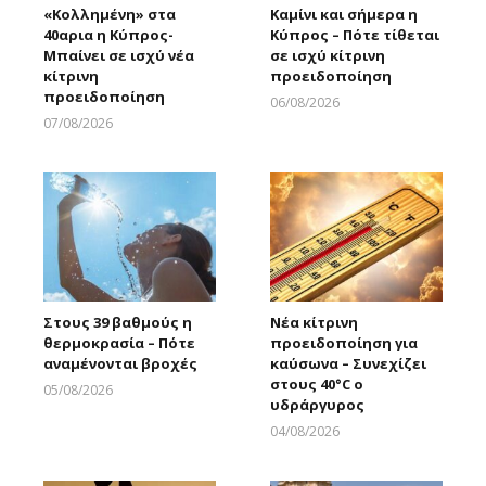
«Κολλημένη» στα
Καμίνι και σήμερα η
40αρια η Κύπρος-
Κύπρος – Πότε τίθεται
Μπαίνει σε ισχύ νέα
σε ισχύ κίτρινη
κίτρινη
προειδοποίηση
προειδοποίηση
06/08/2026
Larnakaonline
07/08/2026
Larnakaonline
Στους 39 βαθμούς η
Νέα κίτρινη
θερμοκρασία – Πότε
προειδοποίηση για
αναμένονται βροχές
καύσωνα – Συνεχίζει
στους 40°C ο
05/08/2026
υδράργυρος
Larnakaonline
04/08/2026
Larnakaonline