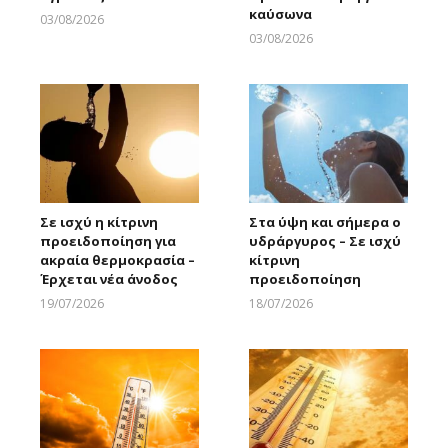
καύσωνα
03/08/2026
Larnakaonline
03/08/2026
Larnakaonline
Σε ισχύ η κίτρινη
Στα ύψη και σήμερα ο
προειδοποίηση για
υδράργυρος – Σε ισχύ
ακραία θερμοκρασία –
κίτρινη
Έρχεται νέα άνοδος
προειδοποίηση
19/07/2026
18/07/2026
Larnakaonline
Larnakaonline