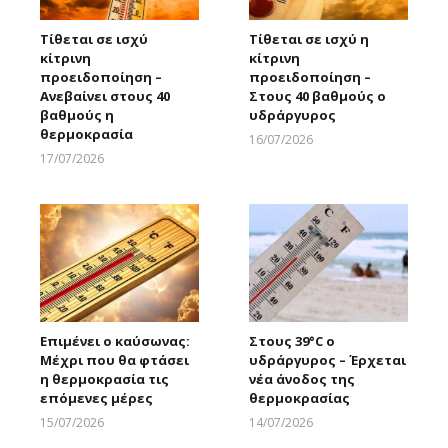
Τίθεται σε ισχύ
Τίθεται σε ισχύ η
κίτρινη
κίτρινη
προειδοποίηση –
προειδοποίηση –
Ανεβαίνει στους 40
Στους 40 βαθμούς ο
βαθμούς η
υδράργυρος
θερμοκρασία
16/07/2026
Larnakaonline
17/07/2026
Larnakaonline
Επιμένει ο καύσωνας:
Στους 39°C ο
Μέχρι που θα φτάσει
υδράργυρος – Έρχεται
η θερμοκρασία τις
νέα άνοδος της
επόμενες μέρες
θερμοκρασίας
15/07/2026
14/07/2026
Larnakaonline
Larnakaonline