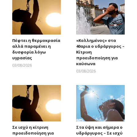
Πέφτει η θερμοκρασία
«Κολλημένος» στα
αλλά παραμένει η
40αρια ο υδράργυρος –
δυσφορία λόγω
Κίτρινη
υγρασίας
προειδοποίηση για
καύσωνα
03/08/2026
Larnakaonline
03/08/2026
Larnakaonline
Σε ισχύ η κίτρινη
Στα ύψη και σήμερα ο
προειδοποίηση για
υδράργυρος – Σε ισχύ