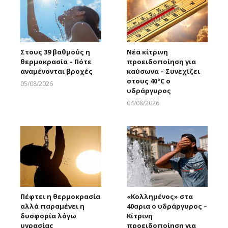
Στους 39 βαθμούς η
Νέα κίτρινη
θερμοκρασία – Πότε
προειδοποίηση για
αναμένονται βροχές
καύσωνα – Συνεχίζει
στους 40°C ο
05/08/2026
υδράργυρος
Larnakaonline
04/08/2026
Larnakaonline
Πέφτει η θερμοκρασία
«Κολλημένος» στα
αλλά παραμένει η
40αρια ο υδράργυρος –
δυσφορία λόγω
Κίτρινη
υγρασίας
προειδοποίηση για