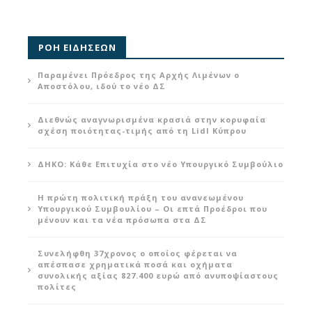
ΡΟΗ ΕΙΔΗΣΕΩΝ
Παραμένει Πρόεδρος της Αρχής Λιμένων ο
Αποστόλου, ιδού το νέο ΔΣ
Διεθνώς αναγνωρισμένα κρασιά στην κορυφαία
σχέση ποιότητας-τιμής από τη Lidl Κύπρου
ΔΗΚΟ: Κάθε Επιτυχία στο νέο Υπουργικό Συμβούλιο
Η πρώτη πολιτική πράξη του ανανεωμένου
Υπουργικού Συμβουλίου – Οι επτά Προέδροι που
μένουν και τα νέα πρόσωπα στα ΔΣ
Συνελήφθη 37χρονος ο οποίος φέρεται να
απέσπασε χρηματικά ποσά και οχήματα
συνολικής αξίας 827.400 ευρώ από ανυποψίαστους
πολίτες