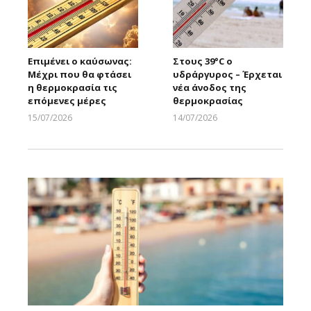
Επιμένει ο καύσωνας:
Στους 39°C ο
Μέχρι που θα φτάσει
υδράργυρος – Έρχεται
η θερμοκρασία τις
νέα άνοδος της
επόμενες μέρες
θερμοκρασίας
15/07/2026
14/07/2026
Larnakaonline
Larnakaonline