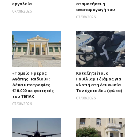
εργαλεία
σταματήσει η
αναπαραγωγή του
07/08/2026
Larnakaonline
07/08/2026
Larnakaonline
«Ταμείο Ημέρας
Καταζητείται ο
Αγάπης Παιδιού»:
Γουίλιαμ Τζιάμας για
Δέκα υποτροφίες
κλοπή στη Λευκωσία –
€10.000 σε φοιτητές
Τον έχετε δει; (φώτο)
του ΤΕΠΑΚ
07/08/2026
Larnakaonline
07/08/2026
Larnakaonline