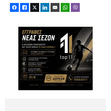
Facebook
Like
Twitter
LinkedIn
Email
WhatsApp
Viber