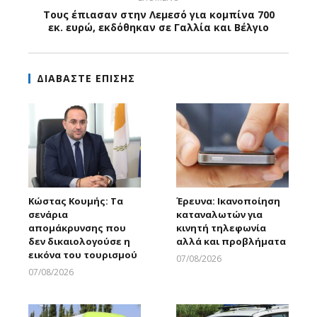
Τους έπιασαν στην Λεμεσό για κομπίνα 700
εκ. ευρώ, εκδόθηκαν σε Γαλλία και Βέλγιο
ΔΙΑΒΑΣΤΕ ΕΠΙΣΗΣ
Κώστας Κουμής: Τα
Έρευνα: Ικανοποίηση
σενάρια
καταναλωτών για
απομάκρυνσης που
κινητή τηλεφωνία
δεν δικαιολογούσε η
αλλά και προβλήματα
εικόνα του τουρισμού
07/08/2026
Larnakaonline
07/08/2026
Larnakaonline