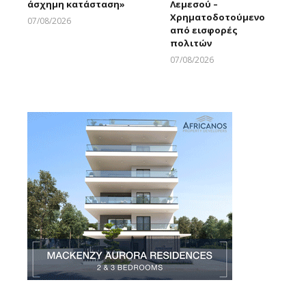
άσχημη κατάσταση»
Λεμεσού –
Χρηματοδοτούμενο
07/08/2026
από εισφορές
Larnakaonline
πολιτών
07/08/2026
Larnakaonline