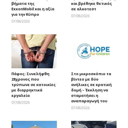
βήματα της
και βρέθηκε θετικός
ExxonMobil και η αξία
σε αλκοτεστ
για την Κύπρο
07/08/2026
Larnakaonline
07/08/2026
Larnakaonline
Πάφος: Συνελήφθη
Στο μικροσκόπιο τα
28χρονος που
βίντεο με δύο
τρύπωνε σε κατοικίες
ανήλικες σε κρατική
με διαρρηκτικά
δομή – Έκκληση να
εργαλεία
σταματήσει η
αναπαραγωγή του
07/08/2026
Larnakaonline
07/08/2026
Larnakaonline