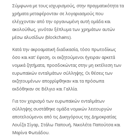
Σύμφωνα με τους ισχυρισμούς, στην πραγματικότητα τα
χρήματα μεταφέρονταν σε λογαριασμούς που
ελέγχονταν από την οργανωμένη αυτή ομάδα και
ακολούθως, γινόταν ξέπλυμα των χρημάτων αυτών
μέσω αλυσίδων (blockchains).
Κατά την ακροαματική διαδικασία, τόσο πρωτοδίκως
όσο και κατ’ έφεση, οι εκζητούμενοι ήγειραν αρκετά
νομικά ζητήματα, προσδοκώντας στην μη εκτέλεση των
ευρωπαϊκών ενταλμάτων σύλληψης. Οι θέσεις των
εκζητουμένων απορρίφθηκαν και τα πρόσωπα
εκδόθηκαν σε Βέλγιο και Γαλλία.
Για τον χειρισμό των ευρωπαϊκών ενταλμάτων
σύλληψης συστάθηκε ομάδα νομικών λειτουργών
αποτελούμενοι από τις Δικηγόρους της Δημοκρατίας
Λουΐζα Σίγαρ, Στάλω Παπουή, Νικολέτα Παπούτσα και
Μαρίνα Φωτιάδου.