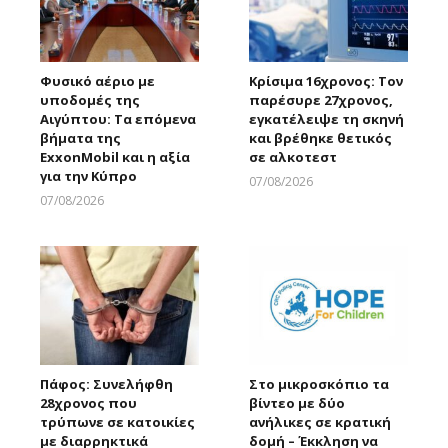
Φυσικό αέριο με
Κρίσιμα 16χρονος: Τον
υποδομές της
παρέσυρε 27χρονος,
Αιγύπτου: Τα επόμενα
εγκατέλειψε τη σκηνή
βήματα της
και βρέθηκε θετικός
ExxonMobil και η αξία
σε αλκοτεστ
για την Κύπρο
07/08/2026
Larnakaonline
07/08/2026
Larnakaonline
Πάφος: Συνελήφθη
Στο μικροσκόπιο τα
28χρονος που
βίντεο με δύο
τρύπωνε σε κατοικίες
ανήλικες σε κρατική
με διαρρηκτικά
δομή – Έκκληση να