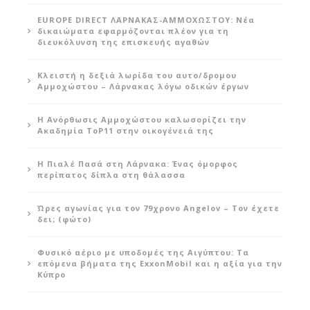
EUROPE DIRECT ΛΑΡΝΑΚΑΣ-ΑΜΜΟΧΩΣΤΟΥ: Νέα
δικαιώματα εφαρμόζονται πλέον για τη
διευκόλυνση της επισκευής αγαθών
Κλειστή η δεξιά λωρίδα του αυτο/δρομου
Αμμοχώστου – Λάρνακας λόγω οδικών έργων
Η Ανόρθωσις Αμμοχώστου καλωσορίζει την
Ακαδημία ToP11 στην οικογένειά της
Η Πιαλέ Πασά στη Λάρνακα: Ένας όμορφος
περίπατος δίπλα στη θάλασσα
Ώρες αγωνίας για τον 79χρονο Angelov – Τον έχετε
δει; (φώτο)
Φυσικό αέριο με υποδομές της Αιγύπτου: Τα
επόμενα βήματα της ExxonMobil και η αξία για την
Κύπρο