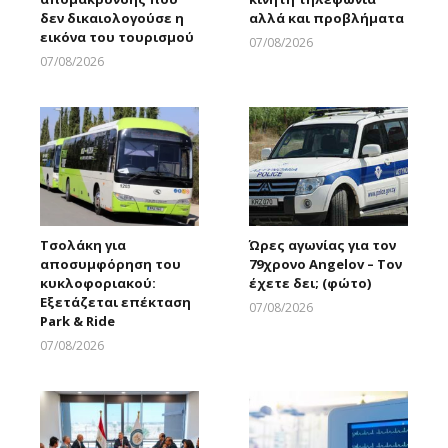
δεν δικαιολογούσε η
αλλά και προβλήματα
εικόνα του τουρισμού
07/08/2026
Larnakaonline
07/08/2026
Larnakaonline
Τσολάκη για
Ώρες αγωνίας για τον
αποσυμφόρηση του
79χρονο Angelov – Τον
κυκλοφοριακού:
έχετε δει; (φώτο)
Εξετάζεται επέκταση
07/08/2026
Park & Ride
Larnakaonline
07/08/2026
Larnakaonline