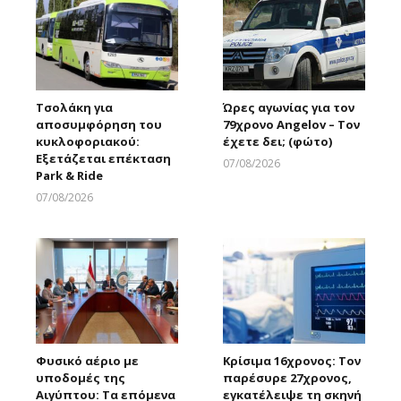
Τσολάκη για
Ώρες αγωνίας για τον
αποσυμφόρηση του
79χρονο Angelov – Τον
κυκλοφοριακού:
έχετε δει; (φώτο)
Εξετάζεται επέκταση
07/08/2026
Park & Ride
Larnakaonline
07/08/2026
Larnakaonline
Φυσικό αέριο με
Κρίσιμα 16χρονος: Τον
υποδομές της
παρέσυρε 27χρονος,
Αιγύπτου: Τα επόμενα
εγκατέλειψε τη σκηνή