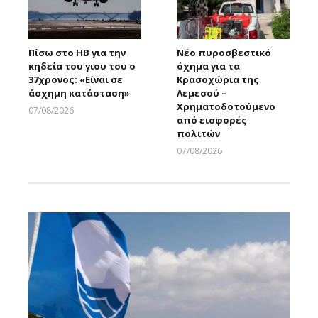
Πίσω στο ΗΒ για την
Νέο πυροσβεστικό
κηδεία του γιου του ο
όχημα για τα
37χρονος: «Είναι σε
Κρασοχώρια της
άσχημη κατάσταση»
Λεμεσού –
Χρηματοδοτούμενο
07/08/2026
από εισφορές
Larnakaonline
πολιτών
07/08/2026
Larnakaonline