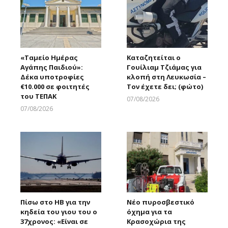
«Ταμείο Ημέρας
Καταζητείται ο
Αγάπης Παιδιού»:
Γουίλιαμ Τζιάμας για
Δέκα υποτροφίες
κλοπή στη Λευκωσία –
€10.000 σε φοιτητές
Τον έχετε δει; (φώτο)
του ΤΕΠΑΚ
07/08/2026
Larnakaonline
07/08/2026
Larnakaonline
Πίσω στο ΗΒ για την
Νέο πυροσβεστικό
κηδεία του γιου του ο
όχημα για τα
37χρονος: «Είναι σε
Κρασοχώρια της