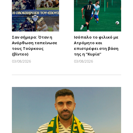
Σαν σήμερα: Όταν η
Ισόπαλο το φιλικό με
Ανόρθωση ταπείνωσε
Ατρόμητο και
τους Τούρκους
επιστρέφει στη βάση
(βίντεο)
της η “Κυρία”
03/08/2026
03/08/2026
Larnakaonline
Larnakaonline