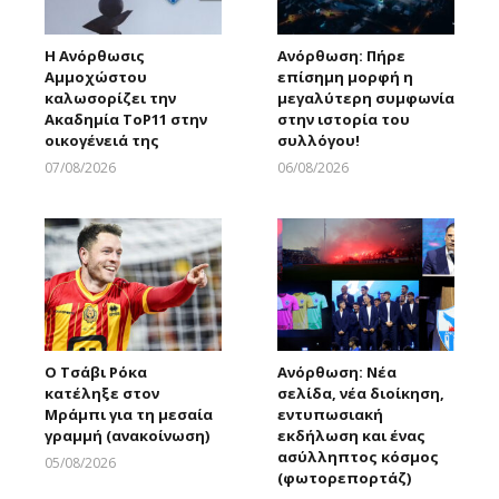
Η Ανόρθωσις
Ανόρθωση: Πήρε
Αμμοχώστου
επίσημη μορφή η
καλωσορίζει την
μεγαλύτερη συμφωνία
Ακαδημία ToP11 στην
στην ιστορία του
οικογένειά της
συλλόγου!
07/08/2026
06/08/2026
Larnakaonline
Larnakaonline
Ο Τσάβι Ρόκα
Ανόρθωση: Νέα
κατέληξε στον
σελίδα, νέα διοίκηση,
Μράμπι για τη μεσαία
εντυπωσιακή
γραμμή (ανακοίνωση)
εκδήλωση και ένας
ασύλληπτος κόσμος
05/08/2026
(φωτορεπορτάζ)
Larnakaonline