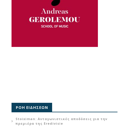
ΡΟΗ ΕΙΔΗΣΕΩΝ
Stoiximan: Ανταγωνιστικές αποδόσεις για την
πρεμιέρα της Eredivisie