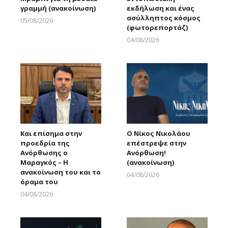
γραμμή (ανακοίνωση)
εκδήλωση και ένας
ασύλληπτος κόσμος
05/08/2026
(φωτορεπορτάζ)
Larnakaonline
04/08/2026
Larnakaonline
Και επίσημα στην
Ο Νίκος Νικολάου
προεδρία της
επέστρεψε στην
Ανόρθωσης ο
Ανόρθωση!
Μαραγκός – Η
(ανακοίνωση)
ανακοίνωση του και το
04/08/2026
όραμα του
Larnakaonline
04/08/2026
Larnakaonline