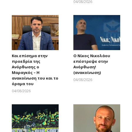
04/08/2026
Larnakaonline
Και επίσημα στην
Ο Νίκος Νικολάου
προεδρία της
επέστρεψε στην
Ανόρθωσης ο
Ανόρθωση!
Μαραγκός – Η
(ανακοίνωση)
ανακοίνωση του και το
04/08/2026
όραμα του
Larnakaonline
04/08/2026
Larnakaonline