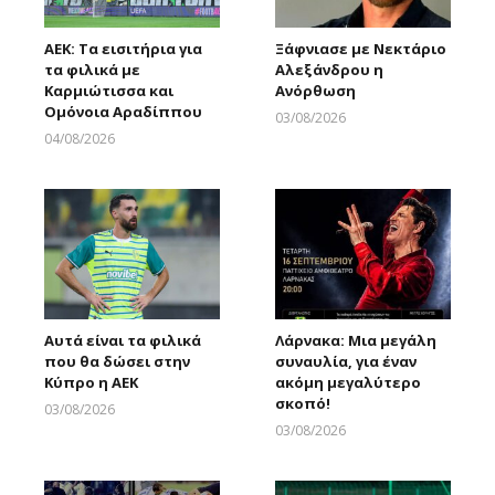
ΑΕΚ: Τα εισιτήρια για
Ξάφνιασε με Νεκτάριο
τα φιλικά με
Αλεξάνδρου η
Καρμιώτισσα και
Ανόρθωση
Ομόνοια Αραδίππου
03/08/2026
Larnakaonline
04/08/2026
Larnakaonline
Αυτά είναι τα φιλικά
Λάρνακα: Μια μεγάλη
που θα δώσει στην
συναυλία, για έναν
Κύπρο η ΑΕΚ
ακόμη μεγαλύτερο
σκοπό!
03/08/2026
Larnakaonline
03/08/2026
Larnakaonline