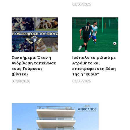
Larnakaonline
03/08/2026
Larnakaonline
Σαν σήμερα: Όταν η
Ισόπαλο το φιλικό με
Ανόρθωση ταπείνωσε
Ατρόμητο και
τους Τούρκους
επιστρέφει στη βάση
(βίντεο)
της η “Κυρία”
03/08/2026
03/08/2026
Larnakaonline
Larnakaonline