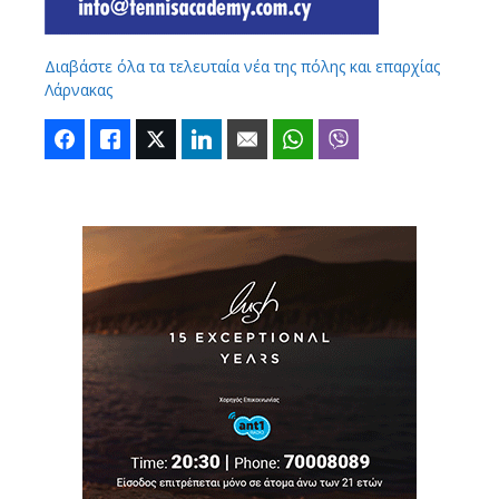
Διαβάστε όλα τα τελευταία νέα της πόλης και επαρχίας
Λάρνακας
Facebook
Like
Twitter
LinkedIn
Email
WhatsApp
Viber