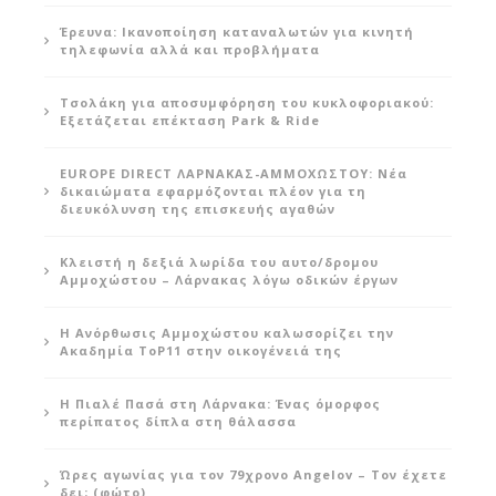
Έρευνα: Ικανοποίηση καταναλωτών για κινητή
τηλεφωνία αλλά και προβλήματα
Τσολάκη για αποσυμφόρηση του κυκλοφοριακού:
Εξετάζεται επέκταση Park & Ride
EUROPE DIRECT ΛΑΡΝΑΚΑΣ-ΑΜΜΟΧΩΣΤΟΥ: Νέα
δικαιώματα εφαρμόζονται πλέον για τη
διευκόλυνση της επισκευής αγαθών
Κλειστή η δεξιά λωρίδα του αυτο/δρομου
Αμμοχώστου – Λάρνακας λόγω οδικών έργων
Η Ανόρθωσις Αμμοχώστου καλωσορίζει την
Ακαδημία ToP11 στην οικογένειά της
Η Πιαλέ Πασά στη Λάρνακα: Ένας όμορφος
περίπατος δίπλα στη θάλασσα
Ώρες αγωνίας για τον 79χρονο Angelov – Τον έχετε
δει; (φώτο)