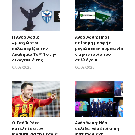
Η Ανόρθωσις
Ανόρθωση: Πήρε
Αμμοχώστου
επίσημη μορφή η
καλωσορίζει την
μεγαλύτερη συμφωνία
Ακαδημία ToP11 στην
στην ιστορία του
οικογένειά της
συλλόγου!
07/08/2026
06/08/2026
Larnakaonline
Larnakaonline
Ο Τσάβι Ρόκα
Ανόρθωση: Νέα
κατέληξε στον
σελίδα, νέα διοίκηση,
Μράμπι για τη μεσαία
εντυπωσιακή