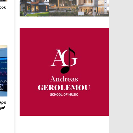
του
υρε
ηνή