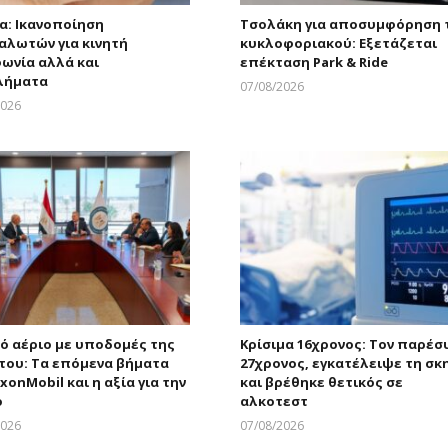
α: Ικανοποίηση
Τσολάκη για αποσυμφόρηση 
αλωτών για κινητή
κυκλοφοριακού: Εξετάζεται
ωνία αλλά και
επέκταση Park & Ride
λήματα
07/08/2026
Larnakaonline
2026
Larnakaonline
ό αέριο με υποδομές της
Κρίσιμα 16χρονος: Τον παρέσ
του: Τα επόμενα βήματα
27χρονος, εγκατέλειψε τη σκ
xonMobil και η αξία για την
και βρέθηκε θετικός σε
ο
αλκοτεστ
2026
07/08/2026
Larnakaonline
Larnakaonline