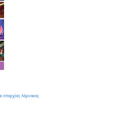
αι επαρχίας Λάρνακας
App
Viber