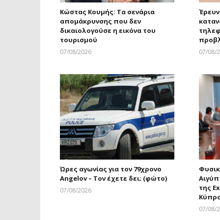
Κώστας Κουμής: Τα σενάρια
Έρευν
απομάκρυνσης που δεν
καταν
δικαιολογούσε η εικόνα του
τηλεφ
τουρισμού
προβ
07/08/2026
07/08/
Larnakaonline
Ώρες αγωνίας για τον 79χρονο
Φυσικ
Angelov – Τον έχετε δει; (φώτο)
Αιγύπ
της Ex
07/08/2026
Κύπρ
Larnakaonline
07/08/