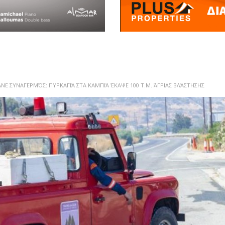
ΝΕ ΣΥΝΑΓΕΡΜΌΣ: ΠΥΡΚΑΓΙΆ ΣΤΑ ΚΑΜΠΙΆ ΈΚΑΨΕ 100 Τ.Μ. ΆΓΡΙΑΣ ΒΛΆΣΤΗΣΗΣ