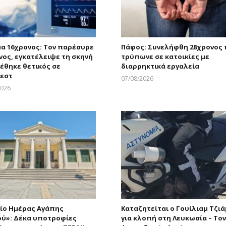
μα 16χρονος: Τον παρέσυρε
Πάφος: Συνελήφθη 28χρονος
νος, εγκατέλειψε τη σκηνή
τρύπωνε σε κατοικίες με
ρέθηκε θετικός σε
διαρρηκτικά εργαλεία
εστ
07/08/2026
Larnakaonline
2026
Larnakaonline
ίο Ημέρας Αγάπης
Καταζητείται ο Γουίλιαμ Τζι
ού»: Δέκα υποτροφίες
για κλοπή στη Λευκωσία – Τον