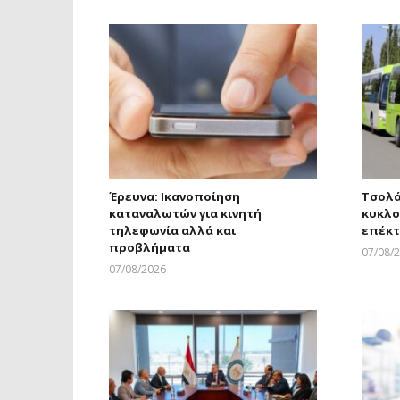
Έρευνα: Ικανοποίηση
Τσολά
καταναλωτών για κινητή
κυκλο
τηλεφωνία αλλά και
επέκτ
προβλήματα
07/08/
07/08/2026
Larnakaonline