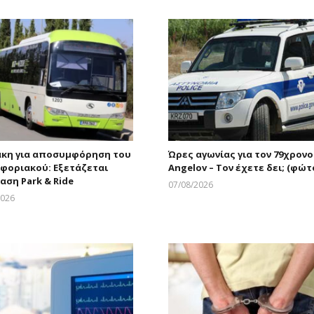
κη για αποσυμφόρηση του
Ώρες αγωνίας για τον 79χρονο
φοριακού: Εξετάζεται
Angelov – Τον έχετε δει; (φώτ
αση Park & Ride
07/08/2026
Larnakaonline
2026
Larnakaonline