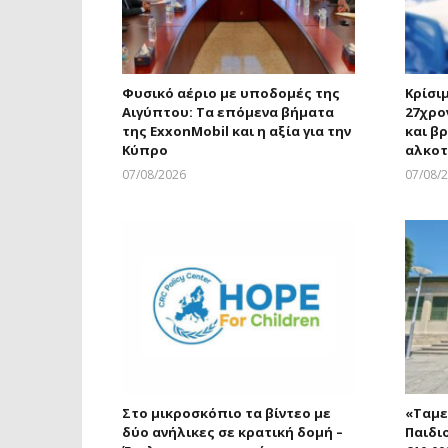
Φυσικό αέριο με υποδομές της
Κρίσι
Αιγύπτου: Τα επόμενα βήματα
27χρο
της ExxonMobil και η αξία για την
και β
Κύπρο
αλκοτ
07/08/2026
07/08/
Larnakaonline
Στο μικροσκόπιο τα βίντεο με
«Ταμε
δύο ανήλικες σε κρατική δομή –
Παιδι