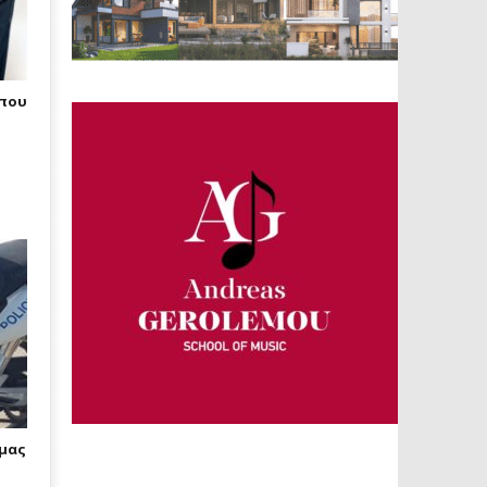
 που
άμας