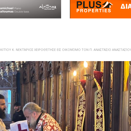
ΙΤΊΟΥ Κ. ΝΕΚΤΆΡΙΟΣ ΧΕΙΡΟΘΈΤΗΣΕ ΕΙΣ ΟΙΚΟΝΌΜΟ ΤΟΝ Π. ΑΝΑΣΤΆΣΙΟ ΑΝΑΣΤΑΣΊΟ