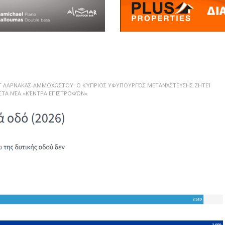
T ΛΑΡΝΑΚΑΣ-ΑΜΜΟΧΩΣΤΟΥ: Ο ΚΎΠΡΙΟΣ ΥΦΥΠΟΥΡΓΌΣ ΜΕΤΑΝΆΣΤΕΥΣΗΣ ΖΗΤΕΊ
 ΣΤΑ ΝΈΑ «ΚΈΝΤΡΑ ΕΠΙΣΤΡΟΦΏΝ»