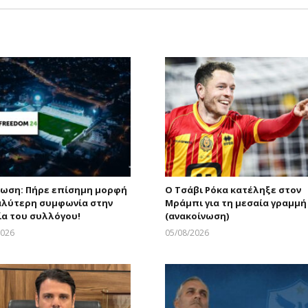
ωση: Πήρε επίσημη μορφή
Ο Τσάβι Ρόκα κατέληξε στον
αλύτερη συμφωνία στην
Μράμπι για τη μεσαία γραμμή
ία του συλλόγου!
(ανακοίνωση)
2026
05/08/2026
Larnakaonline
Larnakaonline