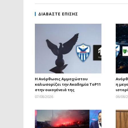
ΔΙΑΒΑΣΤΕ ΕΠΙΣΗΣ
Η Ανόρθωσις Αμμοχώστου
Ανόρθ
καλωσορίζει την Ακαδημία ToP11
η μεγ
στην οικογένειά της
ιστορ
07/08/2026
06/08/
Larnakaonline