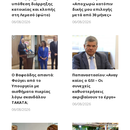
υπόθεση διάρρηξης
«Αποχωρώ κατόπιν
κατοικίας και κλοπής
δικής μου επιλογής
στη Λεμεσό (φώτο)
μετά από 30 μήνες»
06/08/2026
06/08/2026
Larnakaonline
Larnakaonline
Ο Βαφεάδης απαντά:
Παπαναστασίου:«Αναγ
Φεύγει από το
καίος ο GSI – Οι
Υπουργείο με
συνεχείς
αισθήματα πικρίας
καθυστερήσεις
λόγω σκανδάλου
ακριβαίνουν το έργο»
ΤΑΚΑΤΑ;
06/08/2026
Larnakaonline
06/08/2026
Larnakaonline