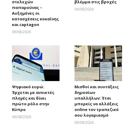
στελεχών
βλέμμα στις βροχές
παπαρούνας –
06/08/2026
Αυξημένες οι
Larnakaonline
κατασχέσεις κοκαΐνης
και captagon
06/08/2026
Larnakaonline
Ψηφιακό ευρώ:
Μισθοί και συντάξεις
Έρχεται με ανοικτές
δημοσίων
πληγές και δίνει
υπαλλήλων: Έτσι
πρώτο ρόλο στην
μπορείς να αλλάξεις
Κύπρο
online τον τραπεζικό
σου λογαριασμό
06/08/2026
Larnakaonline
06/08/2026
Larnakaonline