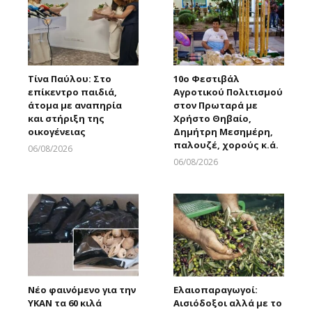
Τίνα Παύλου: Στο
10ο Φεστιβάλ
επίκεντρο παιδιά,
Αγροτικού Πολιτισμού
άτομα με αναπηρία
στον Πρωταρά με
και στήριξη της
Χρήστο Θηβαίο,
οικογένειας
Δημήτρη Μεσημέρη,
παλουζέ, χορούς κ.ά.
06/08/2026
Larnakaonline
06/08/2026
Larnakaonline
Νέο φαινόμενο για την
Ελαιοπαραγωγοί:
ΥΚΑΝ τα 60 κιλά
Αισιόδοξοι αλλά με το