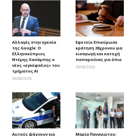
Αλλαγές στην ηγεσία
Εφετείο:Eπικύρωσε
της Google: Ο
κράτηση 26χρονου για
Ελληνοκύπριος
εισαγωγή και κατοχή
Ντέμης Χασάμπης ο
παπαρούνας για όπιο
νέος «εγκέφαλος» του
06/08/2026
τμήματος AI
Larnakaonline
06/08/2026
Larnakaonline
Αυτούς ψάχνουν για
Μαρία Παναγιώτου: