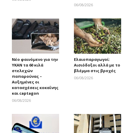
Larnakaonline
06/08/2026
Larnakaonline
Νέο φαινόμενο για την
Ελαιοπαραγωγοί:
ΥΚΑΝ τα 60 κιλά
Αισιόδοξοι αλλά με το
στελεχών
βλέμμα στις βροχές
παπαρούνας –
06/08/2026
Αυξημένες οι
Larnakaonline
κατασχέσεις κοκαΐνης
και captagon
06/08/2026
Larnakaonline