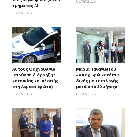
06/08/2026
τμήματος AI
Larnakaonline
06/08/2026
Larnakaonline
Αυτούς ψάχνουν για
Μαρία Παναγιώτου:
υπόθεση διάρρηξης
«Αποχωρώ κατόπιν
κατοικίας και κλοπής
δικής μου επιλογής
στη Λεμεσό (φώτο)
μετά από 30 μήνες»
06/08/2026
06/08/2026
Larnakaonline
Larnakaonline