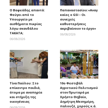
Ο Βαφεάδης απαντά:
Παπαναστασίου:«Αναγ
Φεύγει από το
καίος ο GSI – Οι
Υπουργείο με
συνεχείς
αισθήματα πικρίας
καθυστερήσεις
λόγω σκανδάλου
ακριβαίνουν το έργο»
ΤΑΚΑΤΑ;
06/08/2026
Larnakaonline
06/08/2026
Larnakaonline
Τίνα Παύλου: Στο
10ο Φεστιβάλ
επίκεντρο παιδιά,
Αγροτικού Πολιτισμού
άτομα με αναπηρία
στον Πρωταρά με
και στήριξη της
Χρήστο Θηβαίο,
οικογένειας
Δημήτρη Μεσημέρη,
παλουζέ, χορούς κ.ά.
06/08/2026