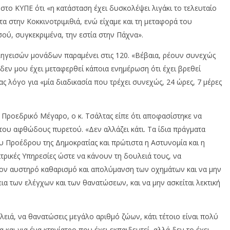
στο ΚΥΠΕ ότι «η κατάσταση έχει δυσκολέψει λιγάκι το τελευταίο
α στην Κοκκινοτριμιθιά, ενώ είχαμε και τη μεταφορά του
ύ, συγκεκριμένα, την εστία στην Πάχνα».
ληγεισών μονάδων παραμένει στις 120. «Βέβαια, ρέουν συνεχώς
δεν μου έχει μεταφερθεί κάποια ενημέρωση ότι έχει βρεθεί
 λόγο για «μία διαδικασία που τρέχει συνεχώς, 24 ώρες, 7 μέρες
Προεδρικό Μέγαρο, ο κ. Τσάλτας είπε ότι αποφασίστηκε να
του αφθώδους πυρετού. «Δεν αλλάζει κάτι. Τα ίδια πράγματα
υ Προέδρου της Δημοκρατίας και πρώτιστα η Αστυνομία και η
τρικές Υπηρεσίες ώστε να κάνουν τη δουλειά τους, να
ον αυστηρό καθαρισμό και απολύμανση των οχημάτων και να μην
εια των ελέγχων και των θανατώσεων, και να μην ασκείται λεκτική
ειά, να θανατώσεις μεγάλο αριθμό ζώων, κάτι τέτοιο είναι πολύ
αι για ένα κτηνίατρο που έχει εκπαιδευτεί, αλλά δεν το έχει