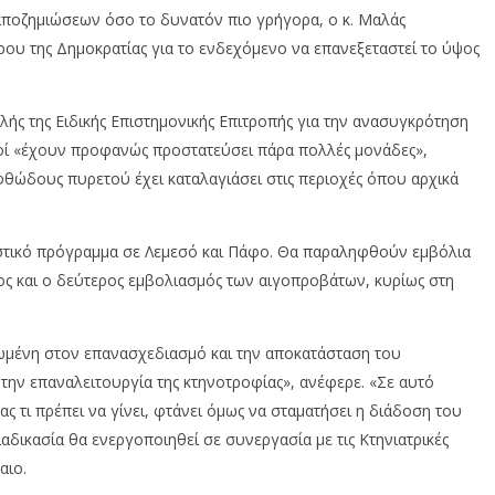
 αποζημιώσεων όσο το δυνατόν πιο γρήγορα, ο κ. Μαλάς
ου της Δημοκρατίας για το ενδεχόμενο να επανεξεταστεί το ύψος
λής της Ειδικής Επιστημονικής Επιτροπής για την ανασυγκρότηση
οί «έχουν προφανώς προστατεύσει πάρα πολλές μονάδες»,
θώδους πυρετού έχει καταλαγιάσει στις περιοχές όπου αρχικά
στικό πρόγραμμα σε Λεμεσό και Πάφο. Θα παραληφθούν εμβόλια
τος και ο δεύτερος εμβολιασμός των αιγοπροβάτων, κυρίως στη
ωμένη στον επανασχεδιασμό και την αποκατάσταση του
την επαναλειτουργία της κτηνοτροφίας», ανέφερε. «Σε αυτό
ς τι πρέπει να γίνει, φτάνει όμως να σταματήσει η διάδοση του
ιαδικασία θα ενεργοποιηθεί σε συνεργασία με τις Κτηνιατρικές
αιο.