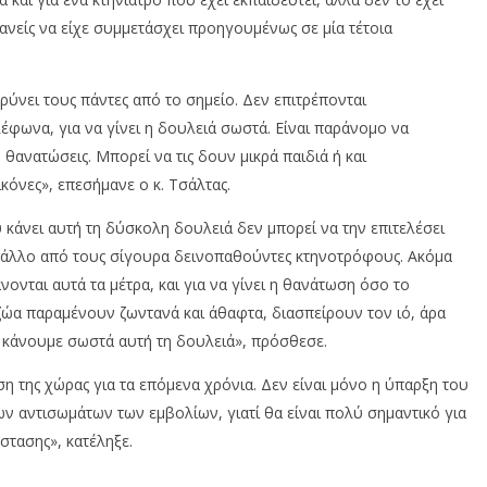
κανείς να είχε συμμετάσχει προηγουμένως σε μία τέτοια
ύνει τους πάντες από το σημείο. Δεν επιτρέπονται
έφωνα, για να γίνει η δουλειά σωστά. Είναι παράνομο να
ανατώσεις. Μπορεί να τις δουν μικρά παιδιά ή και
κόνες», επεσήμανε ο κ. Τσάλτας.
κάνει αυτή τη δύσκολη δουλειά δεν μπορεί να την επιτελέσει
τε άλλο από τους σίγουρα δεινοπαθούντες κτηνοτρόφους. Ακόμα
άνονται αυτά τα μέτρα, και για να γίνει η θανάτωση όσο το
ζώα παραμένουν ζωντανά και άθαφτα, διασπείρουν τον ιό, άρα
 κάνουμε σωστά αυτή τη δουλειά», πρόσθεσε.
η της χώρας για τα επόμενα χρόνια. Δεν είναι μόνο η ύπαρξη του
ν αντισωμάτων των εμβολίων, γιατί θα είναι πολύ σημαντικό για
στασης», κατέληξε.