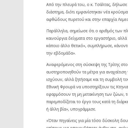
Από την πλευρά του, ο κ. Τσάλτας, δήλωσε 
διάστημα, διότι εμφανίστηκαν νέα κρούσματ
αφθώδους πυρετού και στην επαρχία Λεμεσο
Παράλληλα, σημείωσε ότι ο αριθμός των π
καινούργια δείγματα στο εργαστήριο, αλλά 
κάποιο άλλο θετικό», συμπλήρωσε, κάνοντας
την εβδομάδα».
Αναφερόμενος στη σύσκεψη της Τρίτης στο 
αυστηροποιηθούν τα μέτρα για αναχαίτιση 
ισχύουν, αλλά ζητήσαμε και τη συμβολή το
Εθνική Φρουρά να υποστηρίξουν τις Κτηνια
εφαρμόσουν τη μη μετακίνηση των ζώων, τ
παρεμποδίζεται το έργο τους κατά τη διάρκ
ή άλλη βία», υπογράμμισε.
«Όταν πηγαίνεις για μία τόσο δύσκολη δουλ
επίπονο για οποιονδήποτε άνθρωπο, ακόμα κ