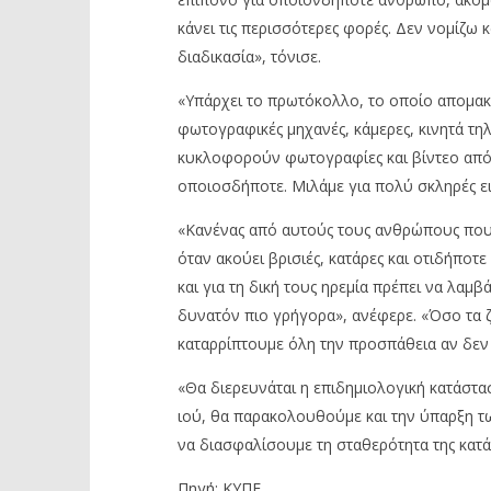
κάνει τις περισσότερες φορές. Δεν νομίζω 
διαδικασία», τόνισε.
«Υπάρχει το πρωτόκολλο, το οποίο απομακρ
φωτογραφικές μηχανές, κάμερες, κινητά τηλ
κυκλοφορούν φωτογραφίες και βίντεο από θ
οποιοσδήποτε. Μιλάμε για πολύ σκληρές ει
«Κανένας από αυτούς τους ανθρώπους που 
όταν ακούει βρισιές, κατάρες και οτιδήπο
και για τη δική τους ηρεμία πρέπει να λαμβ
δυνατόν πιο γρήγορα», ανέφερε. «Όσο τα 
καταρρίπτουμε όλη την προσπάθεια αν δεν
«Θα διερευνάται η επιδημιολογική κατάστασ
ιού, θα παρακολουθούμε και την ύπαρξη τω
να διασφαλίσουμε τη σταθερότητα της κατά
Πηγή: ΚΥΠΕ