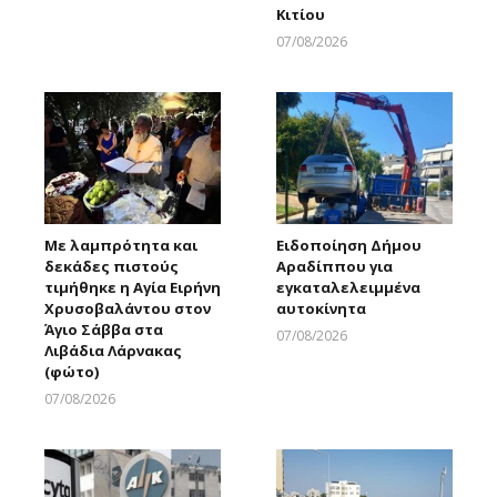
Κιτίου
07/08/2026
Larnakaonline
Με λαμπρότητα και
Ειδοποίηση Δήμου
δεκάδες πιστούς
Αραδίππου για
τιμήθηκε η Αγία Ειρήνη
εγκαταλελειμμένα
Χρυσοβαλάντου στον
αυτοκίνητα
Άγιο Σάββα στα
07/08/2026
Λιβάδια Λάρνακας
Larnakaonline
(φώτο)
07/08/2026
Larnakaonline