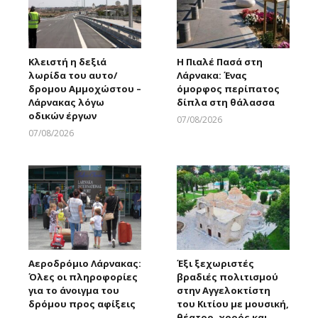
Κλειστή η δεξιά
Η Πιαλέ Πασά στη
λωρίδα του αυτο/
Λάρνακα: Ένας
δρομου Αμμοχώστου –
όμορφος περίπατος
Λάρνακας λόγω
δίπλα στη θάλασσα
οδικών έργων
07/08/2026
Larnakaonline
07/08/2026
Larnakaonline
Αεροδρόμιο Λάρνακας:
Έξι ξεχωριστές
Όλες οι πληροφορίες
βραδιές πολιτισμού
για το άνοιγμα του
στην Αγγελοκτίστη
δρόμου προς αφίξεις
του Κιτίου με μουσική,
θέατρο, χορός και