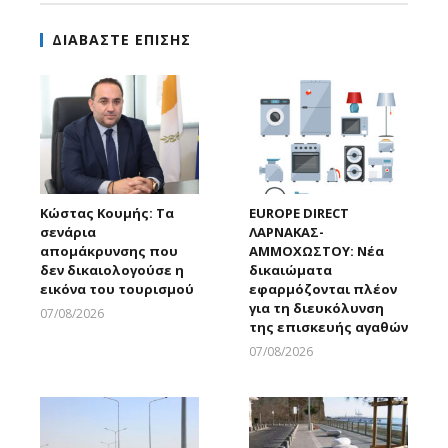
ΔΙΑΒΑΣΤΕ ΕΠΙΣΗΣ
Κώστας Κουμής: Τα
EUROPE DIRECT
σενάρια
ΛΑΡΝΑΚΑΣ-
απομάκρυνσης που
ΑΜΜΟΧΩΣΤΟΥ: Νέα
δεν δικαιολογούσε η
δικαιώματα
εικόνα του τουρισμού
εφαρμόζονται πλέον
για τη διευκόλυνση
07/08/2026
της επισκευής αγαθών
Larnakaonline
07/08/2026
Larnakaonline