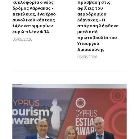
κυκλοφορία ο νέος
πρόσβαση στις
δρόμος Λάρνακας –
αφίξεις του
Δεκέλειας, ένα έργο
αεροδρομίου
συνολικού κόστους
Λάρνακας – Η
14,8 εκατομμυρίων
απόφαση λήφθηκε
ευρώ πλέον ΦΠΑ.
μετά από
πρωτοβουλία του
06/08/2026
Υπουργού
Larnakaonline
Δικαιοσύνης
06/08/2026
Larnakaonline