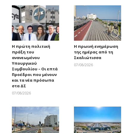
Η πρώτη πολιτική
Η πρωινή ενημέρωση
πράξη του
της ημέρας από τη
ανανεωμένου
Σκαλιώτισσα
Υπουργικού
07/08/2026
Συμβουλίου – Οι επτά
Larnakaonline
Προέδροι που μένουν
και τα νέα πρόσωπα
στα ΔΣ
07/08/2026
Larnakaonline