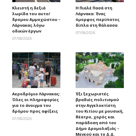
Κλειστή η δεξιά
Η Πιαλέ Πασά στη
λωρίδα του αυτο/
Λάρνακα: Ένας
δρομου Αμμοχώστου –
όμορφος περίπατος
Λάρνακας λόγω
δίπλα στη θάλασσα
οδικών έργων
07/08/2026
Larnakaonline
07/08/2026
Larnakaonline
Αεροδρόμιο Λάρνακας:
Έξι ξεχωριστές
Όλες οι πληροφορίες
βραδιές πολιτισμού
για το άνοιγμα του
στην Αγγελοκτίστη
δρόμου προς αφίξεις
του Κιτίου με μουσική,
θέατρο, χορός και
07/08/2026
παράδοση από τον
Larnakaonline
Δήμο Δρομολαξιάς –
Μενεού και το Δ.Δ.