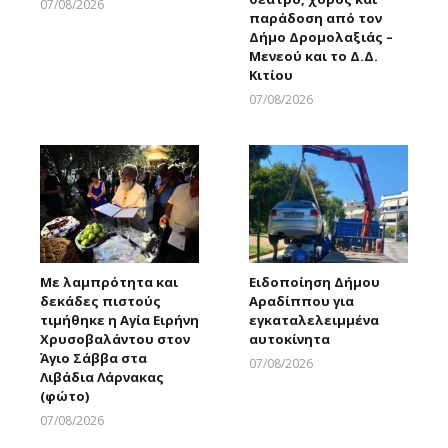
07/08/2026
παράδοση από τον
Larnakaonline
Δήμο Δρομολαξιάς –
Μενεού και το Δ.Δ.
Κιτίου
07/08/2026
Larnakaonline
Με λαμπρότητα και
Ειδοποίηση Δήμου
δεκάδες πιστούς
Αραδίππου για
τιμήθηκε η Αγία Ειρήνη
εγκαταλελειμμένα
Χρυσοβαλάντου στον
αυτοκίνητα
Άγιο Σάββα στα
07/08/2026
Λιβάδια Λάρνακας
Larnakaonline
(φώτο)
07/08/2026
Larnakaonline